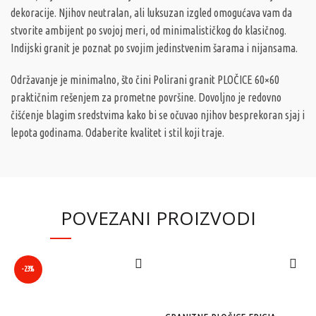
dekoracije. Njihov neutralan, ali luksuzan izgled omogućava vam da
stvorite ambijent po svojoj meri, od minimalističkog do klasičnog.
Indijski granit je poznat po svojim jedinstvenim šarama i nijansama.
Održavanje je minimalno, što čini Polirani granit PLOČICE 60×60
praktičnim rešenjem za prometne površine. Dovoljno je redovno
čišćenje blagim sredstvima kako bi se očuvao njihov besprekoran sjaj i
lepota godinama. Odaberite kvalitet i stil koji traje.
POVEZANI PROIZVODI
-23%