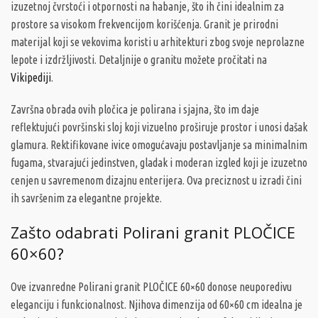
izuzetnoj čvrstoći i otpornosti na habanje, što ih čini idealnim za
prostore sa visokom frekvencijom korišćenja. Granit je prirodni
materijal koji se vekovima koristi u arhitekturi zbog svoje neprolazne
lepote i izdržljivosti. Detaljnije o granitu možete pročitati na
Vikipediji
.
Završna obrada ovih pločica je polirana i sjajna, što im daje
reflektujući površinski sloj koji vizuelno proširuje prostor i unosi dašak
glamura. Rektifikovane ivice omogućavaju postavljanje sa minimalnim
fugama, stvarajući jedinstven, gladak i moderan izgled koji je izuzetno
cenjen u savremenom dizajnu enterijera. Ova preciznost u izradi čini
ih savršenim za elegantne projekte.
Zašto odabrati Polirani granit PLOČICE
60×60?
Ove izvanredne Polirani granit PLOČICE 60×60 donose neuporedivu
eleganciju i funkcionalnost. Njihova dimenzija od 60×60 cm idealna je