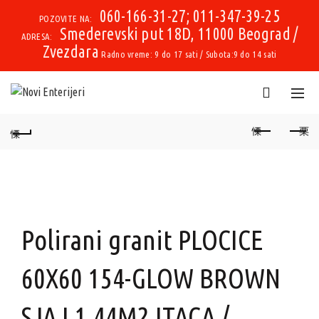
060-166-31-27; 011-347-39-25
POZOVITE NA:
Smederevski put 18D, 11000 Beograd /
ADRESA:
Zvezdara
Radno vreme: 9 do 17 sati / Subota:9 do 14 sati
Polirani granit PLOCICE
60X60 154-GLOW BROWN
SJAJ 1.44M2 ITACA /