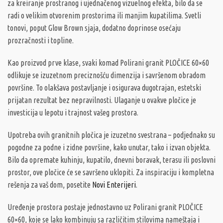
za kreiranje prostranog i ujednačenog vizuelnog efekta, bilo da se
radi o velikim otvorenim prostorima ili manjim kupatilima. Svetli
tonovi, poput Glow Brown sjaja, dodatno doprinose osećaju
prozračnosti i topline.
Kao proizvod prve klase, svaki komad Polirani granit PLOČICE 60×60
odlikuje se izuzetnom preciznošću dimenzija i savršenom obradom
površine. To olakšava postavljanje i osigurava dugotrajan, estetski
prijatan rezultat bez nepravilnosti. Ulaganje u ovakve pločice je
investicija u lepotu i trajnost vašeg prostora.
Upotreba ovih granitnih pločica je izuzetno svestrana – podjednako su
pogodne za podne i zidne površine, kako unutar, tako i izvan objekta.
Bilo da opremate kuhinju, kupatilo, dnevni boravak, terasu ili poslovni
prostor, ove pločice će se savršeno uklopiti. Za inspiraciju i kompletna
rešenja za vaš dom, posetite
Novi Enterijeri
.
Uređenje prostora postaje jednostavno uz Polirani granit PLOČICE
60×60, koje se lako kombinuju sa različitim stilovima nameštaja i