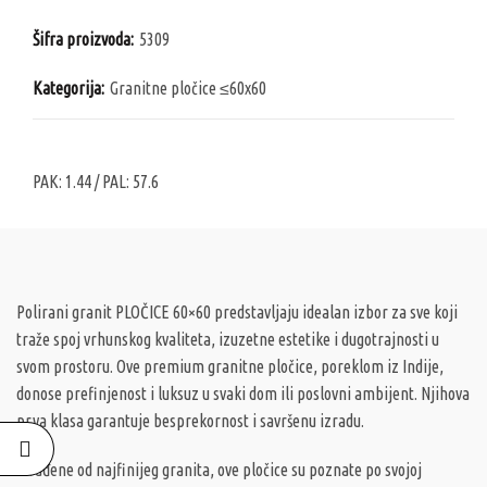
Šifra proizvoda:
5309
Kategorija:
Granitne pločice ≤60x60
PAK:
1.44
/ PAL:
57.6
Polirani granit PLOČICE 60×60 predstavljaju idealan izbor za sve koji
traže spoj vrhunskog kvaliteta, izuzetne estetike i dugotrajnosti u
svom prostoru. Ove premium granitne pločice, poreklom iz Indije,
donose prefinjenost i luksuz u svaki dom ili poslovni ambijent. Njihova
prva klasa garantuje besprekornost i savršenu izradu.
Izrađene od najfinijeg granita, ove pločice su poznate po svojoj