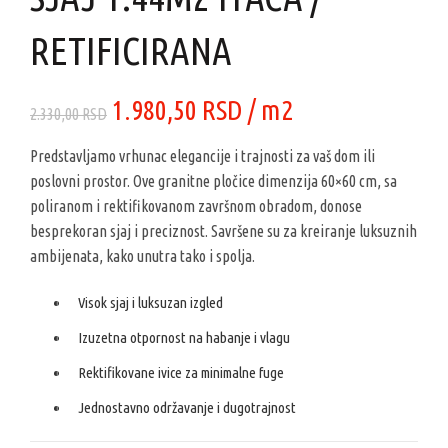
RETIFICIRANA
Originalna
Trenutna
1.980,50
RSD
/ m2
2.330,00
RSD
cena
cena
Predstavljamo vrhunac elegancije i trajnosti za vaš dom ili
poslovni prostor. Ove granitne pločice dimenzija 60×60 cm, sa
je
je:
poliranom i rektifikovanom završnom obradom, donose
besprekoran sjaj i preciznost. Savršene su za kreiranje luksuznih
bila:
1.980,50 RSD.
ambijenata, kako unutra tako i spolja.
2.330,00 RSD.
Visok sjaj i luksuzan izgled
Izuzetna otpornost na habanje i vlagu
Rektifikovane ivice za minimalne fuge
Jednostavno održavanje i dugotrajnost