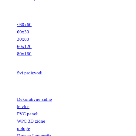
GRANITNE
PLOČICE
≤60x60
60x30
30x80
60x120
80x160
STEPENIŠTA
Svi proizvodi
DEKORATIVNE
LETVICE
Dekorativne zidne
letvice
PVC paneli
WPC 3D zidne
obloge
Drvena Lamperija