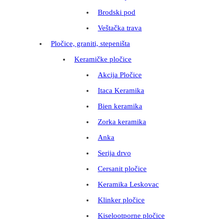
Brodski pod
Veštačka trava
Pločice, graniti, stepeništa
Keramičke pločice
Akcija Pločice
Itaca Keramika
Bien keramika
Zorka keramika
Anka
Serija drvo
Cersanit pločice
Keramika Leskovac
Klinker pločice
Kiselootporne pločice