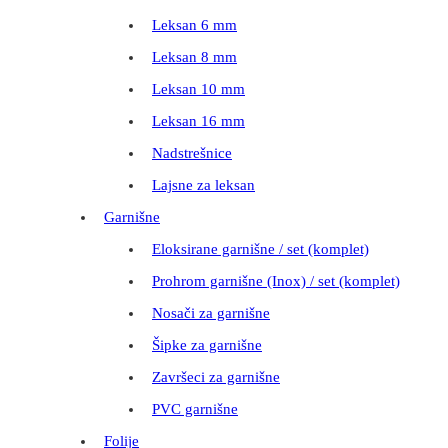
Leksan 6 mm
Leksan 8 mm
Leksan 10 mm
Leksan 16 mm
Nadstrešnice
Lajsne za leksan
Garnišne
Eloksirane garnišne / set (komplet)
Prohrom garnišne (Inox) / set (komplet)
Nosači za garnišne
Šipke za garnišne
Završeci za garnišne
PVC garnišne
Folije