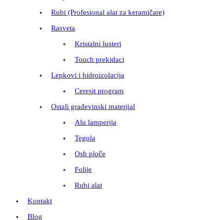
Rubi (Profesional alat za keramičare)
Rasveta
Kristalni lusteri
Touch prekidaci
Lepkovi i hidroizolacija
Ceresit program
Ostali građevinski materijal
Alu lamperija
Tegola
Osb ploče
Folije
Rubi alat
Kontakt
Blog