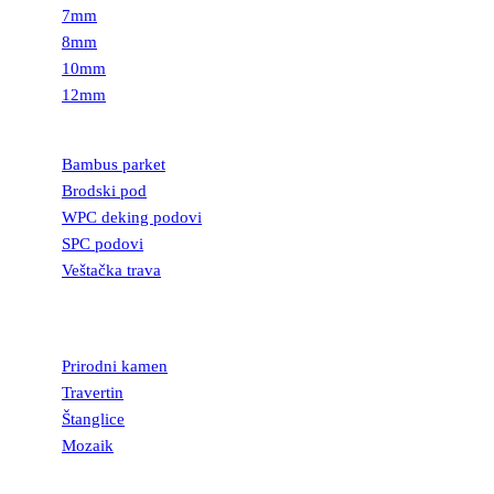
7mm
8mm
10mm
12mm
PODOVI
Bambus parket
Brodski pod
WPC deking podovi
SPC podovi
Veštačka trava
PRIRODNI
KAMEN
Prirodni kamen
Travertin
Štanglice
Mozaik
UKRASNI