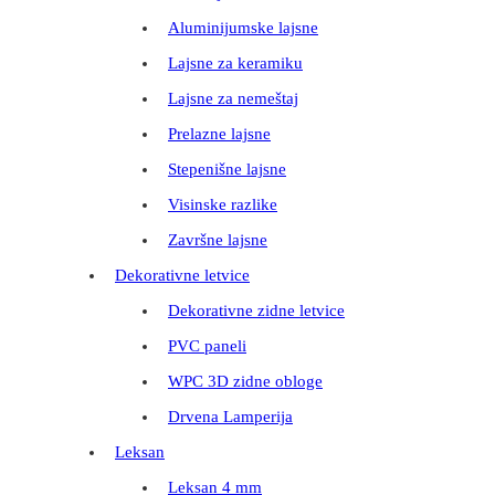
Aluminijumske lajsne
Lajsne za keramiku
Lajsne za nemeštaj
Prelazne lajsne
Stepenišne lajsne
Visinske razlike
Završne lajsne
Dekorativne letvice
Dekorativne zidne letvice
PVC paneli
WPC 3D zidne obloge
Drvena Lamperija
Leksan
Leksan 4 mm