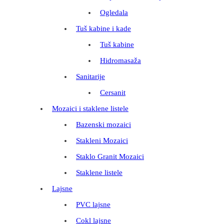
Ogledala
Tuš kabine i kade
Tuš kabine
Hidromasaža
Sanitarije
Cersanit
Mozaici i staklene listele
Bazenski mozaici
Stakleni Mozaici
Staklo Granit Mozaici
Staklene listele
Lajsne
PVC lajsne
Cokl lajsne