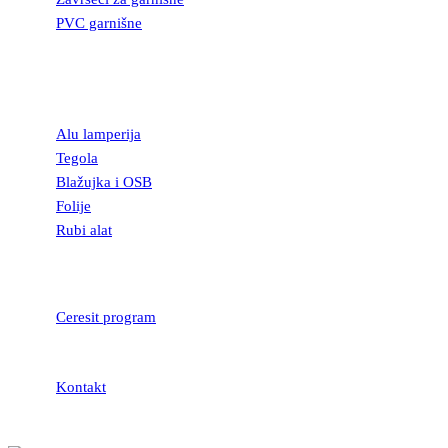
PVC garnišne
OSTALI
GRAĐEVINSKI
MATERIJAL
Alu lamperija
Tegola
Blažujka i OSB
Folije
Rubi alat
LEPKOVI I
HIDROIZOLACIJA
Ceresit program
Kontakt