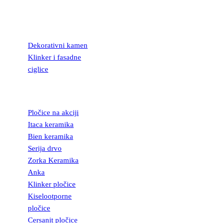
KAMEN I
FASADNE
CIGLICE
Dekorativni kamen
Klinker i fasadne
ciglice
KERAMIČKE
PLOČICE
Pločice na akciji
Itaca keramika
Bien keramika
Serija drvo
Zorka Keramika
Anka
Klinker pločice
Kiselootporne
pločice
Cersanit pločice