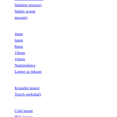
Stakleni mozaici
Staklo granit
mozaici
LEKSAN
4mm
6mm
8mm
10mm
16mm
Nadstrešnice
Lajsne za leksan
RASVETA
Kristalni lusteri
Touch prekidači
LAJSNE
Cokl lajsne