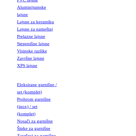
PVC lajsne
Aluminijumske
lajsne
Lajsne za keramiku
Lajsne za nameštaj
Prelazne lajsne
Stepenišne lajsne
Visinske razlike
Završne lajsne
XPS lajsne
GARNIŠNE
Eloksirane garnišne /
set (komplet)
Prohrom garnišne
(inox) / set
(komplet)
Nosači za garnišne
Šipke za garnišne
Završeci za garnišne