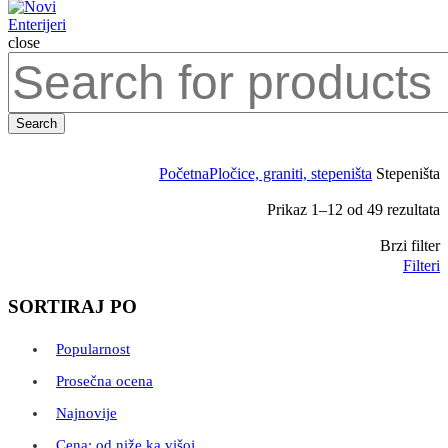
close
Search
for:
Search
Početna
Pločice, graniti, stepeništa
Stepeništa
S
Prikaz 1–12 od 49 rezultata
p
Brzi filter
n
Filteri
SORTIRAJ PO
Popularnost
Prosečna ocena
Najnovije
Cena: od niže ka višoj