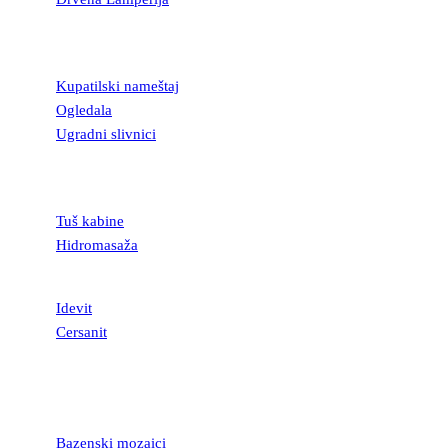
KUPATILSKA
OPREMA
Kupatilski nameštaj
Ogledala
Ugradni slivnici
TUŠ KABINE I
KADE
Tuš kabine
Hidromasaža
SANITARIJE
Idevit
Cersanit
MOZAICI I
STAKLENE
LISTELE
Bazenski mozaici