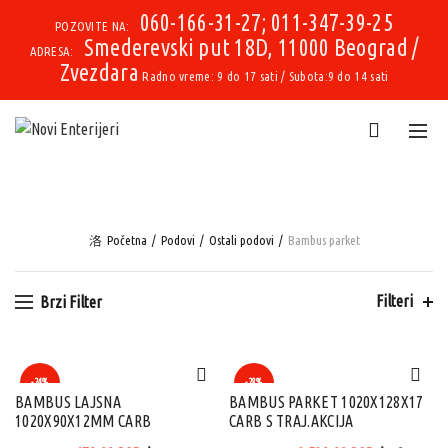
060-166-31-27; 011-347-39-25
POZOVITE NA:
Smederevski put 18D, 11000 Beograd /
ADRESA:
Zvezdara
Radno vreme: 9 do 17 sati / Subota:9 do 14 sati
Početna
Podovi
Ostali podovi
Bambus parket
Filteri
Brzi Filter
-24%
-28%
BAMBUS LAJSNA
BAMBUS PARKET 1020X128X17
1020X90X12MM CARB
CARB S TRAJ.AKCIJA