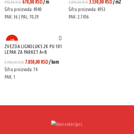
Originalna
Trenutna
Originalna
Trenutna
678,00
RSD
/ m
3.530,00
RSD
/ m2
890,00
RSD
4.890,00
RSD
cena
cena
cena
cena
Šifra proizvoda: 4940
Šifra proizvoda: 4953
je
je:
je
je:
PAK: 36
| PAL: 70.29
PAK: 2.7456
bila:
678,00 RSD.
bila:
3.530,00 RSD
890,00 RSD.
4.890,00 RSD.
-12%
ZVEZDA LIGNOLUKS 2K PU 101
LEPAK ZA PARKET A+B
Originalna
Trenutna
7.850,00
RSD
/ kom
8.900,00
RSD
cena
cena
Šifra proizvoda: 74
je
je:
PAK: 1
bila:
7.850,00 RSD.
8.900,00 RSD.