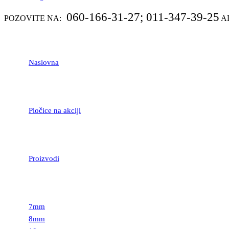
060-166-31-27; 011-347-39-25
POZOVITE NA:
A
Naslovna
Pločice na akciji
Proizvodi
LAMINATNI POD
7mm
8mm