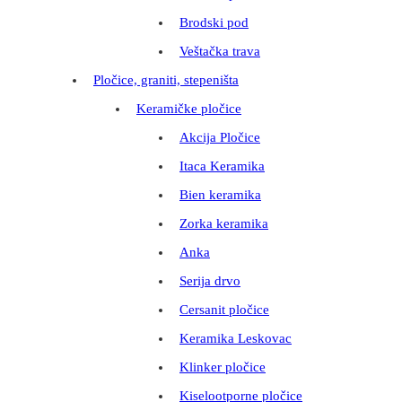
Brodski pod
Veštačka trava
Pločice, graniti, stepeništa
Keramičke pločice
Akcija Pločice
Itaca Keramika
Bien keramika
Zorka keramika
Anka
Serija drvo
Cersanit pločice
Keramika Leskovac
Klinker pločice
Kiselootporne pločice