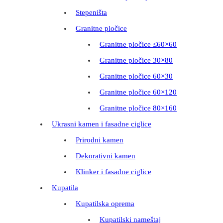
Stepeništa
Granitne pločice
Granitne pločice ≤60×60
Granitne pločice 30×80
Granitne pločice 60×30
Granitne pločice 60×120
Granitne pločice 80×160
Ukrasni kamen i fasadne ciglice
Prirodni kamen
Dekorativni kamen
Klinker i fasadne ciglice
Kupatila
Kupatilska oprema
Kupatilski nameštaj