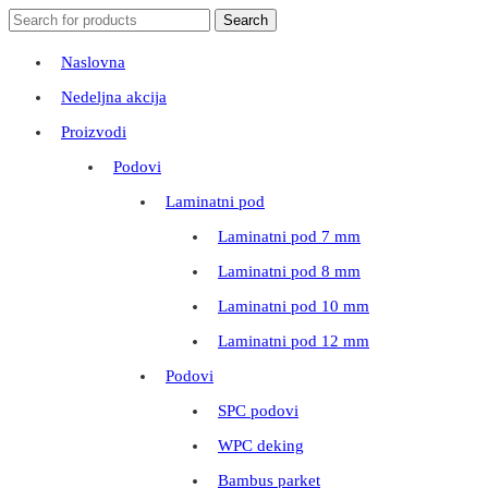
Search
Search
for:
Naslovna
Nedeljna akcija
Proizvodi
Podovi
Laminatni pod
Laminatni pod 7 mm
Laminatni pod 8 mm
Laminatni pod 10 mm
Laminatni pod 12 mm
Podovi
SPC podovi
WPC deking
Bambus parket