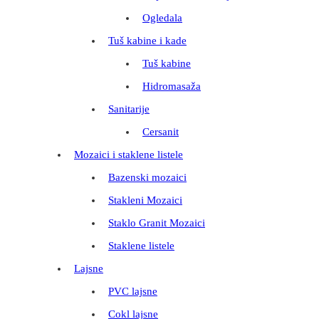
Ogledala
Tuš kabine i kade
Tuš kabine
Hidromasaža
Sanitarije
Cersanit
Mozaici i staklene listele
Bazenski mozaici
Stakleni Mozaici
Staklo Granit Mozaici
Staklene listele
Lajsne
PVC lajsne
Cokl lajsne