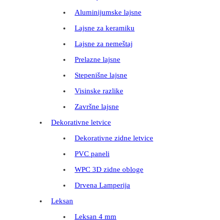
Aluminijumske lajsne
Lajsne za keramiku
Lajsne za nemeštaj
Prelazne lajsne
Stepenišne lajsne
Visinske razlike
Završne lajsne
Dekorativne letvice
Dekorativne zidne letvice
PVC paneli
WPC 3D zidne obloge
Drvena Lamperija
Leksan
Leksan 4 mm