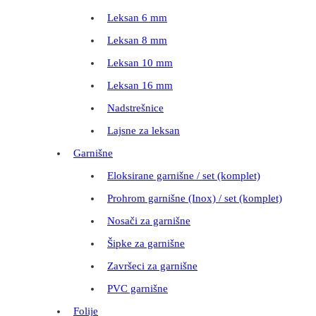
Leksan 6 mm
Leksan 8 mm
Leksan 10 mm
Leksan 16 mm
Nadstrešnice
Lajsne za leksan
Garnišne
Eloksirane garnišne / set (komplet)
Prohrom garnišne (Inox) / set (komplet)
Nosači za garnišne
Šipke za garnišne
Završeci za garnišne
PVC garnišne
Folije