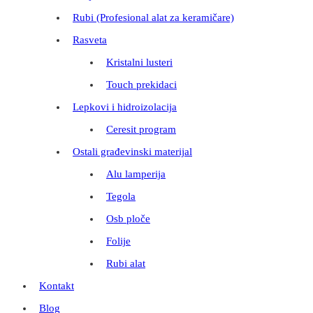
Rubi (Profesional alat za keramičare)
Rasveta
Kristalni lusteri
Touch prekidaci
Lepkovi i hidroizolacija
Ceresit program
Ostali građevinski materijal
Alu lamperija
Tegola
Osb ploče
Folije
Rubi alat
Kontakt
Blog