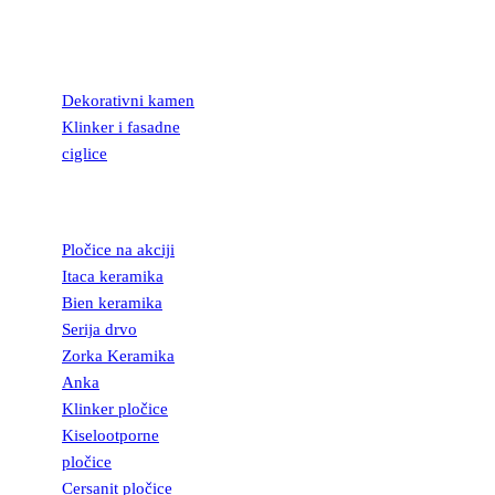
KAMEN I
FASADNE
CIGLICE
Dekorativni kamen
Klinker i fasadne
ciglice
KERAMIČKE
PLOČICE
Pločice na akciji
Itaca keramika
Bien keramika
Serija drvo
Zorka Keramika
Anka
Klinker pločice
Kiselootporne
pločice
Cersanit pločice