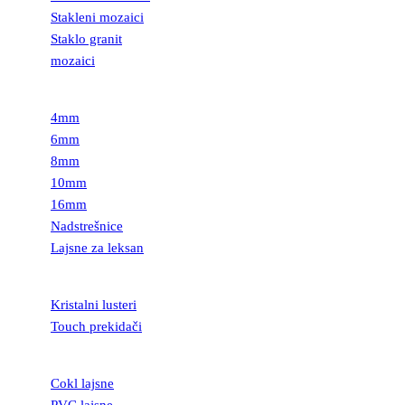
Stakleni mozaici
Staklo granit
mozaici
LEKSAN
4mm
6mm
8mm
10mm
16mm
Nadstrešnice
Lajsne za leksan
RASVETA
Kristalni lusteri
Touch prekidači
LAJSNE
Cokl lajsne