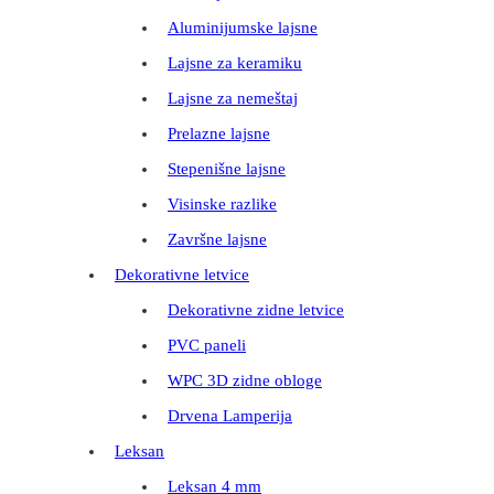
Aluminijumske lajsne
Lajsne za keramiku
Lajsne za nemeštaj
Prelazne lajsne
Stepenišne lajsne
Visinske razlike
Završne lajsne
Dekorativne letvice
Dekorativne zidne letvice
PVC paneli
WPC 3D zidne obloge
Drvena Lamperija
Leksan
Leksan 4 mm