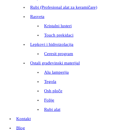
Rubi (Profesional alat za keramičare)
Rasveta
Kristalni lusteri
Touch prekidaci
Lepkovi i hidroizolacija
Ceresit program
Ostali građevinski materijal
Alu lamperija
Tegola
Osb ploče
Folije
Rubi alat
Kontakt
Blog