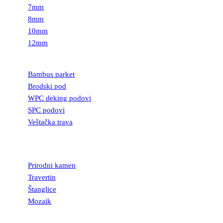
7mm
8mm
10mm
12mm
PODOVI
Bambus parket
Brodski pod
WPC deking podovi
SPC podovi
Veštačka trava
PRIRODNI
KAMEN
Prirodni kamen
Travertin
Štanglice
Mozaik
UKRASNI