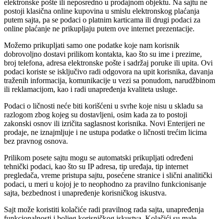
elektronske pošte ili neposredno u prodajnom objektu. Na sajtu ne
postoji klasična online kupovina u smislu elektronskog plaćanja
putem sajta, pa se podaci o platnim karticama ili drugi podaci za
online plaćanje ne prikupljaju putem ove internet prezentacije.
Možemo prikupljati samo one podatke koje nam korisnik
dobrovoljno dostavi prilikom kontakta, kao što su ime i prezime,
broj telefona, adresa elektronske pošte i sadržaj poruke ili upita. Ovi
podaci koriste se isključivo radi odgovora na upit korisnika, davanja
traženih informacija, komunikacije u vezi sa ponudom, narudžbinom
ili reklamacijom, kao i radi unapređenja kvaliteta usluge.
Podaci o ličnosti neće biti korišćeni u svrhe koje nisu u skladu sa
razlogom zbog kojeg su dostavljeni, osim kada za to postoji
zakonski osnov ili izričita saglasnost korisnika. Novi Enterijeri ne
prodaje, ne iznajmljuje i ne ustupa podatke o ličnosti trećim licima
bez pravnog osnova.
Prilikom posete sajtu mogu se automatski prikupljati određeni
tehnički podaci, kao što su IP adresa, tip uređaja, tip internet
pregledača, vreme pristupa sajtu, posećene stranice i slični analitički
podaci, u meri u kojoj je to neophodno za pravilno funkcionisanje
sajta, bezbednost i unapređenje korisničkog iskustva.
Sajt može koristiti kolačiće radi pravilnog rada sajta, unapređenja
funkcionalnosti i boljeg korisničkog iskustva. Kolačići su male