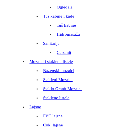
Ogledala
Tuš kabine i kade
Tuš kabine
Hidromasaža
Sanitarije
Cersanit
Mozaici i staklene listele
Bazenski mozaici
Stakleni Mozaici
Staklo Granit Mozaici
Staklene listele
Lajsne
PVC lajsne
Cokl lajsne