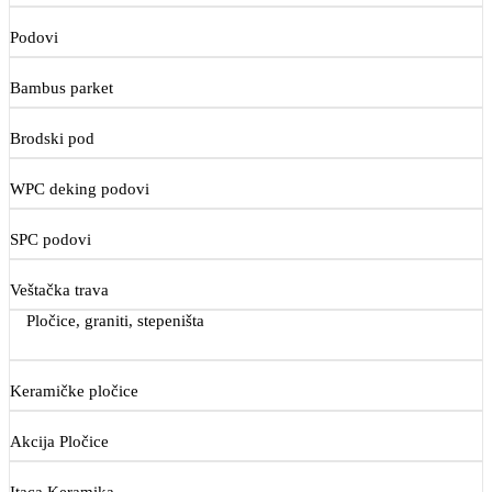
Podovi
Bambus parket
Brodski pod
WPC deking podovi
SPC podovi
Veštačka trava
Pločice, graniti, stepeništa
Keramičke pločice
Akcija Pločice
Itaca Keramika