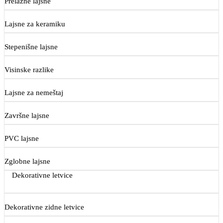
Prelazne lajsne
Lajsne za keramiku
Stepenišne lajsne
Visinske razlike
Lajsne za nemeštaj
Završne lajsne
PVC lajsne
Zglobne lajsne
Dekorativne letvice
Dekorativne zidne letvice