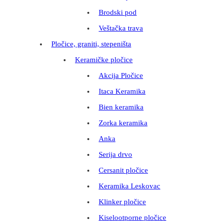
Brodski pod
Veštačka trava
Pločice, graniti, stepeništa
Keramičke pločice
Akcija Pločice
Itaca Keramika
Bien keramika
Zorka keramika
Anka
Serija drvo
Cersanit pločice
Keramika Leskovac
Klinker pločice
Kiselootporne pločice