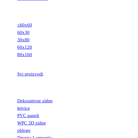
GRANITNE
PLOČICE
≤60x60
60x30
30x80
60x120
80x160
STEPENIŠTA
Svi proizvodi
DEKORATIVNE
LETVICE
Dekorativne zidne
letvice
PVC paneli
WPC 3D zidne
obloge
Drvena Lamperija