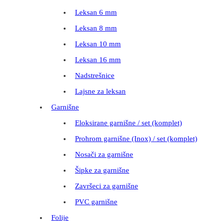
Leksan 6 mm
Leksan 8 mm
Leksan 10 mm
Leksan 16 mm
Nadstrešnice
Lajsne za leksan
Garnišne
Eloksirane garnišne / set (komplet)
Prohrom garnišne (Inox) / set (komplet)
Nosači za garnišne
Šipke za garnišne
Završeci za garnišne
PVC garnišne
Folije