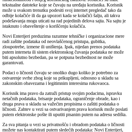
tekstualne datoteke koje se čuvaju na uređaju korisnika. Korisnik
može u svakom trenutku podesiti svoj internet pregledač tako da
odbije kolačiće ili da ga upozori kada se kolačići šalju, ali takva
podešavanja mogu uticati na rad pojedinih delova sajta. Na sajtu je
istaknuto i obaveštenje o korišćenju kolačića.
Novi Enterijeri preduzima razumne tehničke i organizacione mere
radi zaštite podataka od neovlašćenog pristupa, gubitka,
zloupotrebe, izmene ili uništenja. Ipak, nijedan prenos podataka
putem interneta ili sistem elektronskog čuvanja podataka ne može
biti apsolutno bezbedan, pa se potpuna bezbednost ne može
garantovati.
Podaci o ličnosti čuvaju se onoliko dugo koliko je potrebno za
ostvarenje svrhe zbog koje su prikupljeni, odnosno u skladu sa
zakonskim obavezama i legitimnim interesima rukovaoca.
Korisnik ima pravo da zatraži pristup svojim podacima, ispravku
netačnih podataka, brisanje podataka, ograničenje obrade, kao i
druga prava u skladu sa važećim propisima o zaštiti podataka o
ličnosti. Zahtev u vezi sa ostvarivanjem prava korisnik može poslati
putem elektronske pošte ili uputiti pisanim putem na adresu sedišta.
Za sva pitanja u vezi sa privatnošću i obradom podataka o ličnosti
možete nas kontaktirati putem sledećih podataka: Novi Enterijeri,