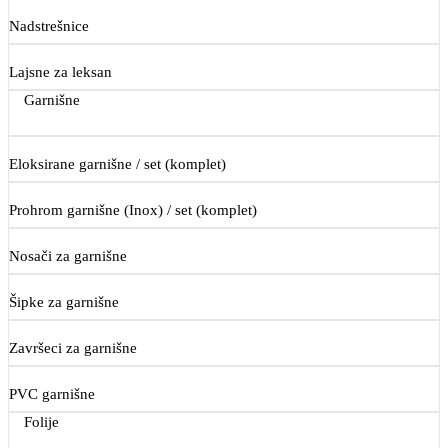
Nadstrešnice
Lajsne za leksan
Garnišne
Eloksirane garnišne / set (komplet)
Prohrom garnišne (Inox) / set (komplet)
Nosači za garnišne
Šipke za garnišne
Završeci za garnišne
PVC garnišne
Folije