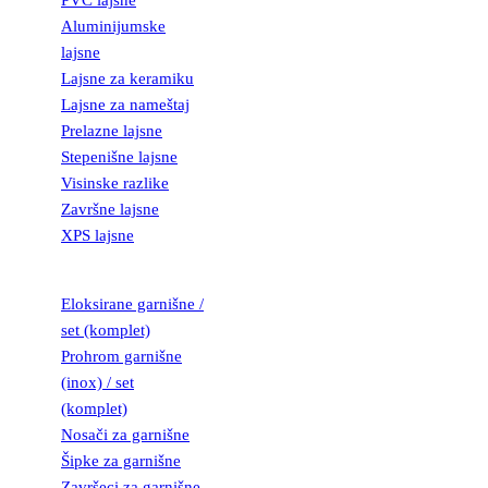
PVC lajsne
Aluminijumske
lajsne
Lajsne za keramiku
Lajsne za nameštaj
Prelazne lajsne
Stepenišne lajsne
Visinske razlike
Završne lajsne
XPS lajsne
GARNIŠNE
Eloksirane garnišne /
set (komplet)
Prohrom garnišne
(inox) / set
(komplet)
Nosači za garnišne
Šipke za garnišne
Završeci za garnišne