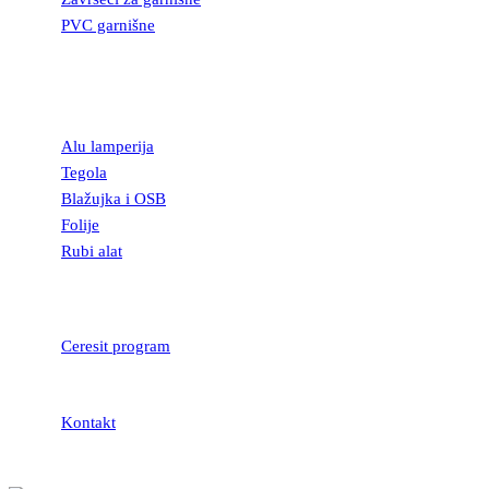
PVC garnišne
OSTALI
GRAĐEVINSKI
MATERIJAL
Alu lamperija
Tegola
Blažujka i OSB
Folije
Rubi alat
LEPKOVI I
HIDROIZOLACIJA
Ceresit program
Kontakt