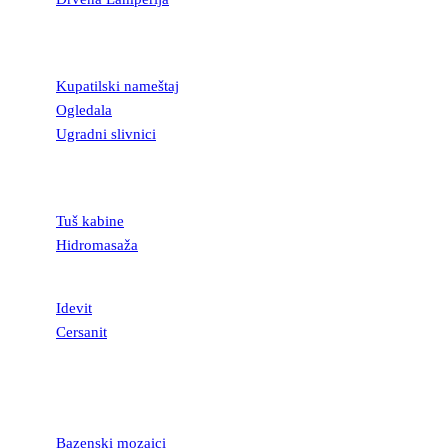
KUPATILSKA
OPREMA
Kupatilski nameštaj
Ogledala
Ugradni slivnici
TUŠ KABINE I
KADE
Tuš kabine
Hidromasaža
SANITARIJE
Idevit
Cersanit
MOZAICI I
STAKLENE
LISTELE
Bazenski mozaici