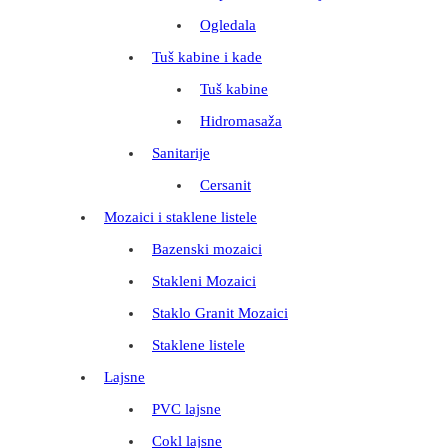
Ogledala
Tuš kabine i kade
Tuš kabine
Hidromasaža
Sanitarije
Cersanit
Mozaici i staklene listele
Bazenski mozaici
Stakleni Mozaici
Staklo Granit Mozaici
Staklene listele
Lajsne
PVC lajsne
Cokl lajsne