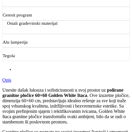
Ceresit program
Ostali građevinski materijal
Alu lamperija
Tegola
Opis
Unesite dašak luksuza i sofisticiranosti u svoj prostor uz
polirane
granitne pločice 60×60 Golden White Itaca
. Ove izuzetne pločice,
dimenzija 60×60 cm, predstavljaju idealno rešenje za sve koji traže
spoj vrhunskog kvaliteta, izdržljivosti i bezvremenske estetike. Sa
svojim prefinjenim sjajem i rektifikovanim ivicama, Golden White
Itaca granitne pločice transformišu svaki ambijent, bilo da se radi o
stambenom ili poslovnom prostoru.
Granitne pločice su poznate po svojoj izuzetnoj čvrstoći i otpornosti