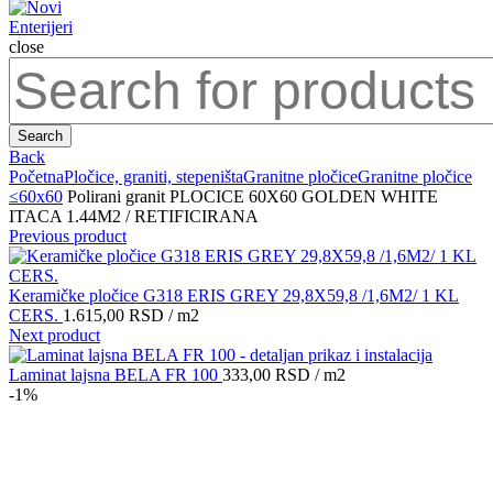
close
Search
for:
Search
Back
Početna
Pločice, graniti, stepeništa
Granitne pločice
Granitne pločice
≤60x60
Polirani granit PLOCICE 60X60 GOLDEN WHITE
ITACA 1.44M2 / RETIFICIRANA
Previous product
Keramičke pločice G318 ERIS GREY 29,8X59,8 /1,6M2/ 1 KL
CERS.
1.615,00
RSD
/ m2
Next product
Laminat lajsna BELA FR 100
333,00
RSD
/ m2
-1%
Click to enlarge