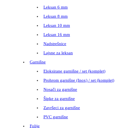
Leksan 6 mm
Leksan 8 mm
Leksan 10 mm
Leksan 16 mm
Nadstrešnice
Lajsne za leksan
Garnišne
Eloksirane garnišne / set (komplet)
Prohrom garnišne (Inox) / set (komplet)
Nosači za garnišne
Šipke za garnišne
Završeci za garnišne
PVC garnišne
Folije