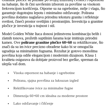
na habanje, što ih čini savršenim izborom za površine sa visokom
frekvencijom korišćenja. Otporne su na ogrebotine, mrlje i vlagu, što
garantuje dugotrajnu lepotu i minimalno održavanje. Polirana
površina dodatno naglašava prirodnu teksturu granita i reflektuje
svetlost, čineći prostor svetlijim i prostranijim. Investicija u granitne
pločice je investicija u trajnost i stil.
Model Golden White Itaca donosi jedinstvenu kombinaciju belih i
zlatnih tonova, prožetih suptilnim šarama koje imitiraju prirodni
kamen. Ove
polirane granitne pločice 60×60
su rektifikovane, što
znači da su im ivice precizno obrađene kako bi se omogućila
ugradnja sa minimalnim fugnama. Rezultat je gotovo monolitna
površina koja odiše elegancijom i modernim dizajnom. Klasa 1
kvaliteta osigurava da dobijate proizvod bez greške, spreman da
ulepša vaš dom.
Visoka otpornost na habanje i ogrebotine
Polirana, sjajna površina za luksuzan izgled
Rektifikovane ivice za minimalne fugne
Dimenzija 60×60 cm idealna za moderne prostore
Lako održavanje i čišćenje