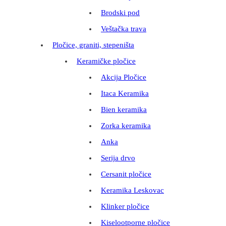
Brodski pod
Veštačka trava
Pločice, graniti, stepeništa
Keramičke pločice
Akcija Pločice
Itaca Keramika
Bien keramika
Zorka keramika
Anka
Serija drvo
Cersanit pločice
Keramika Leskovac
Klinker pločice
Kiselootporne pločice