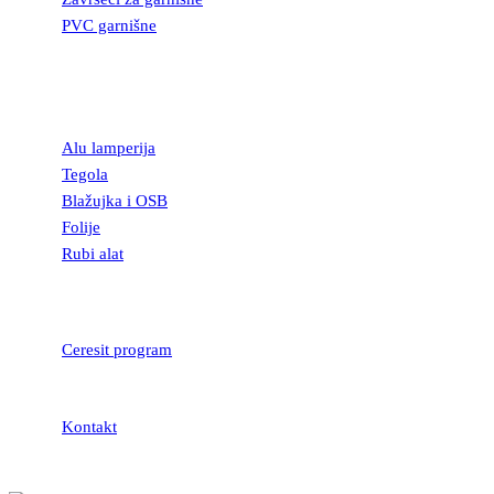
PVC garnišne
OSTALI
GRAĐEVINSKI
MATERIJAL
Alu lamperija
Tegola
Blažujka i OSB
Folije
Rubi alat
LEPKOVI I
HIDROIZOLACIJA
Ceresit program
Kontakt