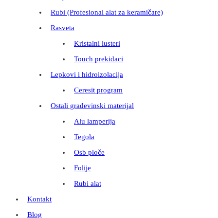
Rubi (Profesional alat za keramičare)
Rasveta
Kristalni lusteri
Touch prekidaci
Lepkovi i hidroizolacija
Ceresit program
Ostali građevinski materijal
Alu lamperija
Tegola
Osb ploče
Folije
Rubi alat
Kontakt
Blog