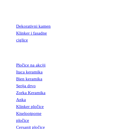
KAMEN I
FASADNE
CIGLICE
Dekorativni kamen
Klinker i fasadne
ciglice
KERAMIČKE
PLOČICE
Pločice na akciji
Itaca keramika
Bien keramika
Serija drvo
Zorka Keramika
Anka
Klinker pločice
Kiselootporne
pločice
Cersanit pločice