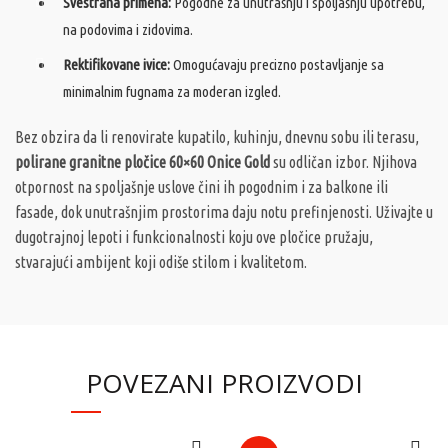
Svestrana primena:
Pogodne za unutrašnju i spoljašnju upotrebu,
na podovima i zidovima.
Rektifikovane ivice:
Omogućavaju precizno postavljanje sa
minimalnim fugnama za moderan izgled.
Bez obzira da li renovirate kupatilo, kuhinju, dnevnu sobu ili terasu,
polirane granitne pločice 60×60 Onice Gold
su odličan izbor. Njihova
otpornost na spoljašnje uslove čini ih pogodnim i za balkone ili
fasade, dok unutrašnjim prostorima daju notu prefinjenosti. Uživajte u
dugotrajnoj lepoti i funkcionalnosti koju ove pločice pružaju,
stvarajući ambijent koji odiše stilom i kvalitetom.
POVEZANI PROIZVODI