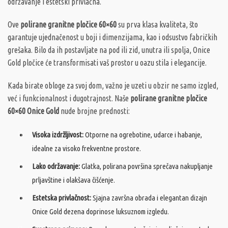
održavanje i estetski privlačna.
Ove
polirane granitne pločice 60×60
su prva klasa kvaliteta, što
garantuje ujednačenost u boji i dimenzijama, kao i odsustvo fabričkih
grešaka. Bilo da ih postavljate na pod ili zid, unutra ili spolja, Onice
Gold pločice će transformisati vaš prostor u oazu stila i elegancije.
Kada birate obloge za svoj dom, važno je uzeti u obzir ne samo izgled,
već i funkcionalnost i dugotrajnost. Naše
polirane granitne pločice
60×60 Onice Gold
nude brojne prednosti:
Visoka izdržljivost:
Otporne na ogrebotine, udarce i habanje,
idealne za visoko frekventne prostore.
Lako održavanje:
Glatka, polirana površina sprečava nakupljanje
prljavštine i olakšava čišćenje.
Estetska privlačnost:
Sjajna završna obrada i elegantan dizajn
Onice Gold dezena doprinose luksuznom izgledu.