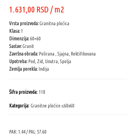
1.631,00
RSD
/ m2
Vrsta proizvoda:
Granitna pločica
Klasa:
1
Dimenzija:
60×60
Sastav:
Granit
Završna obrada:
Polirana , Sjajna, Rektifikovana
Upotreba:
Pod, Zid, Unutra, Spolja
Zemlja porekla:
Indija
Šifra proizvoda:
118
Kategorija:
Granitne pločice ≤60x60
PAK:
1.44
/ PAL:
57.60