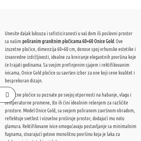
Unesite dašak luksuza i sofisticiranosti u vaš dom ili poslovni prostor
sa našim
poliranim granitnim pločicama 60×60 Onice Gold
. Ove
izuzetne pločice, dimenzija 60×60 cm, donose spoj vrhunske estetike i
izvanredne izdržljivosti, idealne za kreiranje elegantnih površina koje
će trajati godinama. Sa svojim prefinjenim sjajem i rektifikovanim
ivicama, Onice Gold pločice su savršen izbor za one koji cene kvalitet i
besprekoran dizajn.
Granitne pločice su poznate po svojoj otpornosti na habanje, vlagu i
temperaturne promene, što ih čini idealnim rešenjem za različite
prostore. Model Onice Gold, sa svojom poliranom završnom obradom,
reflektuje svetlost i vizuelno proširuje prostor, dodajući mu notu
glamura. Rektifikovane ivice omogućavaju postavljanje sa minimalnim
fugnama, stvarajući gotovo monolitnu površinu koja je laka za