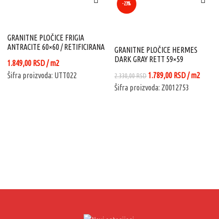
-23%
GRANITNE PLOČICE FRIGIA
ANTRACITE 60×60 / RETIFICIRANA
GRANITNE PLOČICE HERMES
DARK GRAY RETT 59×59
1.849,00
RSD
/ m2
Originalna
Trenutna
Šifra proizvoda: UTT022
1.789,00
RSD
/ m2
2.330,00
RSD
cena
cena
Šifra proizvoda: Z0012753
je
je:
bila:
1.789,00 RS
2.330,00 RSD.