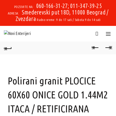
060-166-31-27; 011-347-39-25
POZOVITE NA:
Smederevski put 18D, 11000 Beograd /
ADRESA:
Zvezdara
Radno vreme: 9 do 17 sati / Subota:9 do 14 sati
Polirani granit PLOCICE
60X60 ONICE GOLD 1.44M2
ITACA / RETIFICIRANA