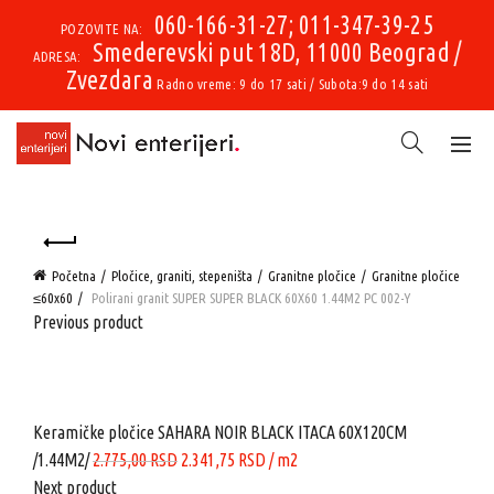
060-166-31-27; 011-347-39-25
POZOVITE NA:
Smederevski put 18D, 11000 Beograd /
ADRESA:
Zvezdara
Radno vreme: 9 do 17 sati / Subota:9 do 14 sati
Početna
Pločice, graniti, stepeništa
Granitne pločice
Granitne pločice
≤60x60
Polirani granit SUPER SUPER BLACK 60X60 1.44M2 PC 002-Y
Previous product
Keramičke pločice SAHARA NOIR BLACK ITACA 60X120CM
Originalna
Trenutna
/1.44M2/
2.775,00
RSD
2.341,75
RSD
/ m2
cena
cena
Next product