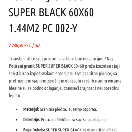
SUPER BLACK 60X60
1.44M2 PC 002-Y
2.286,50
RSD
/ m2
Transformišite svoj prostor sa vrhunskom elegancijom! Naš
Polirani granit SUPER SUPER BLACK
60×60 pruža izuzetan sjaj i
sofisticiran izgled svakom enterijeru. Ove granitne pločice, sa
prefinjenom sjajnom završnom obradom i retificiranim ivicama,
idealne su za podno oblaganje, donoseći trajnost i neuporedivu
lepotu.
Materijal:
Granitna pločica, izuzetno otporna.
Dimenzije:
Preciznih 60×60 cm za savršeno uklapanje.
Boja:
Duboka SUPER SUPER BLACK za dramatičan efekat.