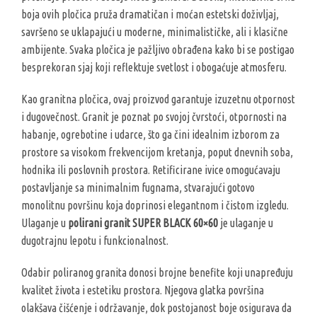
boja ovih pločica pruža dramatičan i moćan estetski doživljaj,
savršeno se uklapajući u moderne, minimalističke, ali i klasične
ambijente. Svaka pločica je pažljivo obrađena kako bi se postigao
besprekoran sjaj koji reflektuje svetlost i obogaćuje atmosferu.
Kao granitna pločica, ovaj proizvod garantuje izuzetnu otpornost
i dugovečnost. Granit je poznat po svojoj čvrstoći, otpornosti na
habanje, ogrebotine i udarce, što ga čini idealnim izborom za
prostore sa visokom frekvencijom kretanja, poput dnevnih soba,
hodnika ili poslovnih prostora. Retificirane ivice omogućavaju
postavljanje sa minimalnim fugnama, stvarajući gotovo
monolitnu površinu koja doprinosi elegantnom i čistom izgledu.
Ulaganje u
polirani granit SUPER BLACK 60×60
je ulaganje u
dugotrajnu lepotu i funkcionalnost.
Odabir poliranog granita donosi brojne benefite koji unapređuju
kvalitet života i estetiku prostora. Njegova glatka površina
olakšava čišćenje i održavanje, dok postojanost boje osigurava da