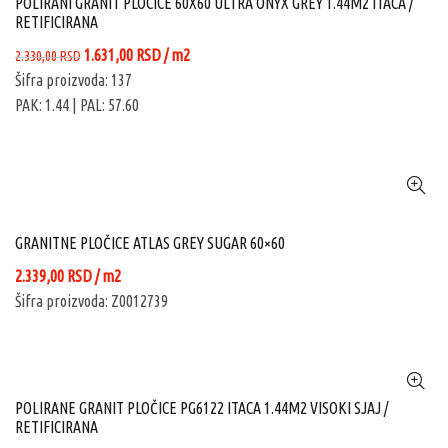
POLIRANI GRANIT PLOCICE 60X60 ULTRA ONYX GREY 1.44M2 ITACA /
RETIFICIRANA
Originalna
Trenutna
1.631,00
RSD
/ m2
2.330,00
RSD
cena
cena
Šifra proizvoda: 137
je
je:
PAK: 1.44
| PAL: 57.60
bila:
1.631,00 RSD.
2.330,00 RSD.
GRANITNE PLOČICE ATLAS GREY SUGAR 60×60
2.339,00
RSD
/ m2
Šifra proizvoda: Z0012739
POLIRANE GRANIT PLOČICE PG6122 ITACA 1.44M2 VISOKI SJAJ /
RETIFICIRANA