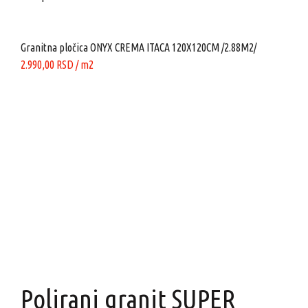
je
je:
bila:
2.341,75 RSD.
2.775,00 RSD.
Granitna pločica ONYX CREMA ITACA 120X120CM /2.88M2/
2.990,00
RSD
/ m2
Click to enlarge
Polirani granit SUPER