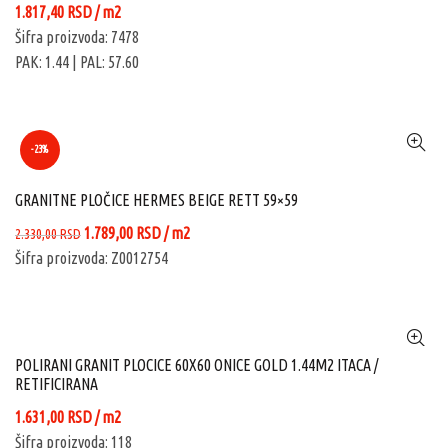
1.817,40
RSD
/ m2
Šifra proizvoda: 7478
PAK: 1.44
| PAL: 57.60
-23%
GRANITNE PLOČICE HERMES BEIGE RETT 59×59
Originalna
Trenutna
1.789,00
RSD
/ m2
2.330,00
RSD
cena
cena
Šifra proizvoda: Z0012754
je
je:
bila:
1.789,00 RSD.
2.330,00 RSD.
POLIRANI GRANIT PLOCICE 60X60 ONICE GOLD 1.44M2 ITACA /
RETIFICIRANA
1.631,00
RSD
/ m2
Šifra proizvoda: 118