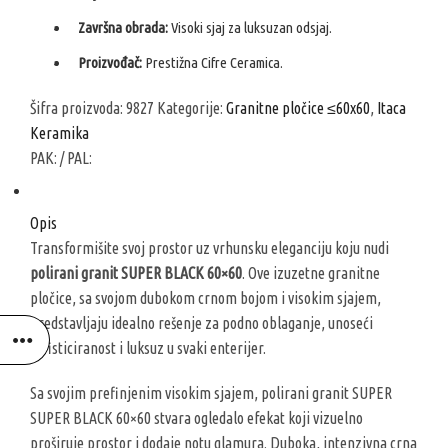
Završna obrada:
Visoki sjaj za luksuzan odsjaj.
Proizvođač:
Prestižna Cifre Ceramica.
Šifra proizvoda:
9827
Kategorije:
Granitne pločice ≤60x60
,
Itaca
Keramika
PAK:
/ PAL:
Opis
Transformišite svoj prostor uz vrhunsku eleganciju koju nudi
polirani granit SUPER BLACK 60×60
. Ove izuzetne granitne
pločice, sa svojom dubokom crnom bojom i visokim sjajem,
predstavljaju idealno rešenje za podno oblaganje, unoseći
sofisticiranost i luksuz u svaki enterijer.
Sa svojim prefinjenim visokim sjajem, polirani granit SUPER
SUPER BLACK 60×60 stvara ogledalo efekat koji vizuelno
proširuje prostor i dodaje notu glamura. Duboka, intenzivna crna