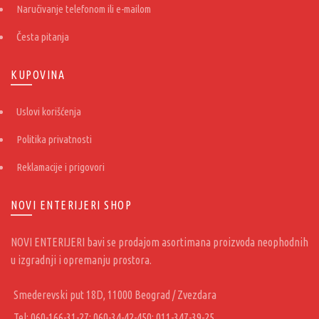
Naručivanje telefonom ili e-mailom
Česta pitanja
KUPOVINA
Uslovi korišćenja
Politika privatnosti
Reklamacije i prigovori
NOVI ENTERIJERI SHOP
NOVI ENTERIJERI bavi se prodajom asortimana proizvoda neophodnih
u izgradnji i opremanju prostora.
Smederevski put 18D, 11000 Beograd / Zvezdara
Tel: 060-166-31-27; 060-34-42-450; 011-347-39-25