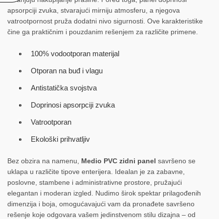
apsorpciji zvuka, stvarajući mirniju atmosferu, a njegova
vatrootpornost pruža dodatni nivo sigurnosti. Ove karakteristike
čine ga praktičnim i pouzdanim rešenjem za različite primene.
100% vodootporan materijal
Otporan na buđ i vlagu
Antistatička svojstva
Doprinosi apsorpciji zvuka
Vatrootporan
Ekološki prihvatljiv
Bez obzira na namenu,
Medio PVC zidni panel
savršeno se
uklapa u različite tipove enterijera. Idealan je za zabavne,
poslovne, stambene i administrativne prostore, pružajući
elegantan i moderan izgled. Nudimo širok spektar prilagođenih
dimenzija i boja, omogućavajući vam da pronađete savršeno
rešenje koje odgovara vašem jedinstvenom stilu dizajna – od