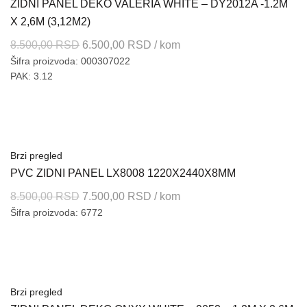
ZIDNI PANEL DEKO VALERIA WHITE – DY2012A -1.2M
X 2,6M (3,12M2)
Originalna
Trenutna
8.500,00
RSD
6.500,00
RSD
/ kom
Šifra proizvoda: 000307022
cena
cena
PAK: 3.12
je
je:
bila:
6.500,00 RSD.
8.500,00 RSD.
Brzi pregled
PVC ZIDNI PANEL LX8008 1220X2440X8MM
Originalna
Trenutna
8.500,00
RSD
7.500,00
RSD
/ kom
Šifra proizvoda: 6772
cena
cena
je
je:
bila:
7.500,00 RSD.
8.500,00 RSD.
Brzi pregled