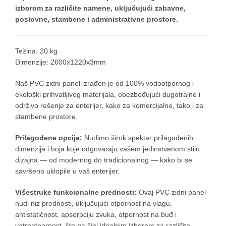
izborom za različite namene, uključujući zabavne,
bila:
6.500,00 
poslovne, stambene i administrativne prostore.
8.500,00 RSD.
Težina: 20 kg
Dimenzije: 2600x1220x3mm
Naš PVC zidni panel izrađen je od 100% vodootpornog i
ekološki prihvatljivog materijala, obezbeđujući dugotrajno i
održivo rešenje za enterijer, kako za komercijalne, tako i za
stambene prostore.
Prilagođene opcije:
Nudimo širok spektar prilagođenih
dimenzija i boja koje odgovaraju vašem jedinstvenom stilu
dizajna — od modernog do tradicionalnog — kako bi se
savršeno uklopile u vaš enterijer.
Višestruke funkcionalne prednosti:
Ovaj PVC zidni panel
nudi niz prednosti, uključujući otpornost na vlagu,
antistatičnost, apsorpciju zvuka, otpornost na buđ i
vatrootpornost, što ga čini idealnim izborom za različite