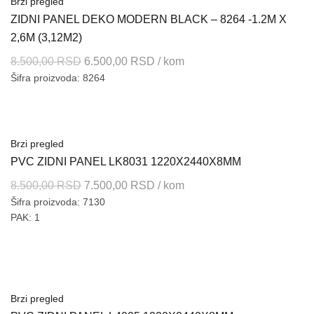
Brzi pregled
ZIDNI PANEL DEKO MODERN BLACK – 8264 -1.2M X
2,6M (3,12M2)
Originalna
Trenutna
8.500,00
RSD
6.500,00
RSD
/ kom
Šifra proizvoda: 8264
cena
cena
je
je:
bila:
6.500,00 RSD.
8.500,00 RSD.
Brzi pregled
PVC ZIDNI PANEL LK8031 1220X2440X8MM
Originalna
Trenutna
8.500,00
RSD
7.500,00
RSD
/ kom
Šifra proizvoda: 7130
cena
cena
PAK: 1
je
je:
bila:
7.500,00 RSD.
8.500,00 RSD.
Brzi pregled