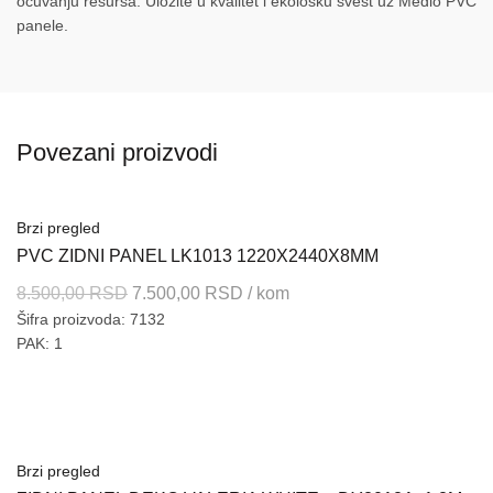
očuvanju resursa. Uložite u kvalitet i ekološku svest uz Medio PVC
panele.
Povezani proizvodi
Brzi pregled
PVC ZIDNI PANEL LK1013 1220X2440X8MM
Originalna
Trenutna
8.500,00
RSD
7.500,00
RSD
/ kom
Šifra proizvoda: 7132
cena
cena
PAK: 1
je
je:
bila:
7.500,00 RSD.
8.500,00 RSD.
Brzi pregled