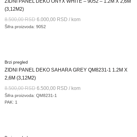
ZIDNI PANEL DEKO ONYX WHITE – 9052 – 1.2M X 2,6M
(3,12M2)
Originalna
Trenutna
8.500,00
RSD
6.000,00
RSD
/ kom
Šifra proizvoda: 9052
cena
cena
je
je:
bila:
6.000,00 RSD.
8.500,00 RSD.
Brzi pregled
ZIDNI PANEL DEKO SAHARA GREY QM8231-1 1.2M X
2,6M (3,12M2)
Originalna
Trenutna
8.500,00
RSD
6.500,00
RSD
/ kom
Šifra proizvoda: QM8231-1
cena
cena
PAK: 1
je
je:
bila:
6.500,00 RSD.
8.500,00 RSD.