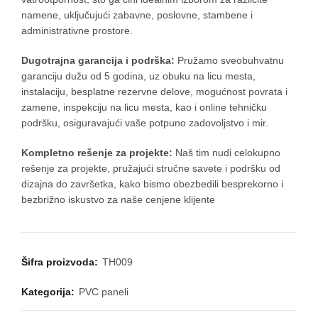
namene, uključujući zabavne, poslovne, stambene i
administrativne prostore.
Dugotrajna garancija i podrška:
Pružamo sveobuhvatnu
garanciju dužu od 5 godina, uz obuku na licu mesta,
instalaciju, besplatne rezervne delove, mogućnost povrata i
zamene, inspekciju na licu mesta, kao i online tehničku
podršku, osiguravajući vaše potpuno zadovoljstvo i mir.
Kompletno rešenje za projekte:
Naš tim nudi celokupno
rešenje za projekte, pružajući stručne savete i podršku od
dizajna do završetka, kako bismo obezbedili besprekorno i
bezbrižno iskustvo za naše cenjene klijente
Šifra proizvoda:
TH009
Kategorija:
PVC paneli