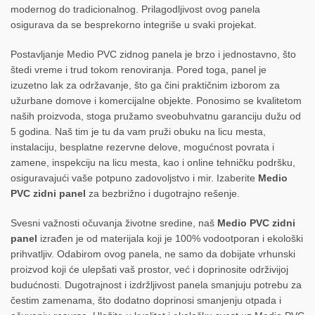
modernog do tradicionalnog. Prilagodljivost ovog panela
osigurava da se besprekorno integriše u svaki projekat.
Postavljanje Medio PVC zidnog panela je brzo i jednostavno, što
štedi vreme i trud tokom renoviranja. Pored toga, panel je
izuzetno lak za održavanje, što ga čini praktičnim izborom za
užurbane domove i komercijalne objekte. Ponosimo se kvalitetom
naših proizvoda, stoga pružamo sveobuhvatnu garanciju dužu od
5 godina. Naš tim je tu da vam pruži obuku na licu mesta,
instalaciju, besplatne rezervne delove, mogućnost povrata i
zamene, inspekciju na licu mesta, kao i online tehničku podršku,
osiguravajući vaše potpuno zadovoljstvo i mir. Izaberite
Medio
PVC zidni panel
za bezbrižno i dugotrajno rešenje.
Svesni važnosti očuvanja životne sredine, naš
Medio PVC zidni
panel
izrađen je od materijala koji je 100% vodootporan i ekološki
prihvatljiv. Odabirom ovog panela, ne samo da dobijate vrhunski
proizvod koji će ulepšati vaš prostor, već i doprinosite održivijoj
budućnosti. Dugotrajnost i izdržljivost panela smanjuju potrebu za
čestim zamenama, što dodatno doprinosi smanjenju otpada i