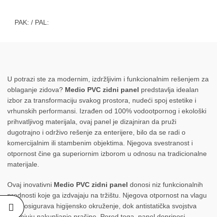
PAK:
/ PAL:
U potrazi ste za modernim, izdržljivim i funkcionalnim rešenjem za
oblaganje zidova?
Medio PVC zidni panel
predstavlja idealan
izbor za transformaciju svakog prostora, nudeći spoj estetike i
vrhunskih performansi. Izrađen od 100% vodootpornog i ekološki
prihvatljivog materijala, ovaj panel je dizajniran da pruži
dugotrajno i održivo rešenje za enterijere, bilo da se radi o
komercijalnim ili stambenim objektima. Njegova svestranost i
otpornost čine ga superiornim izborom u odnosu na tradicionalne
materijale.
Ovaj inovativni
Medio PVC zidni panel
donosi niz funkcionalnih
prednosti koje ga izdvajaju na tržištu. Njegova otpornost na vlagu
i buđ osigurava higijensko okruženje, dok antistatička svojstva
smanjuju nakupljanje prašine. Pored toga, panel doprinosi