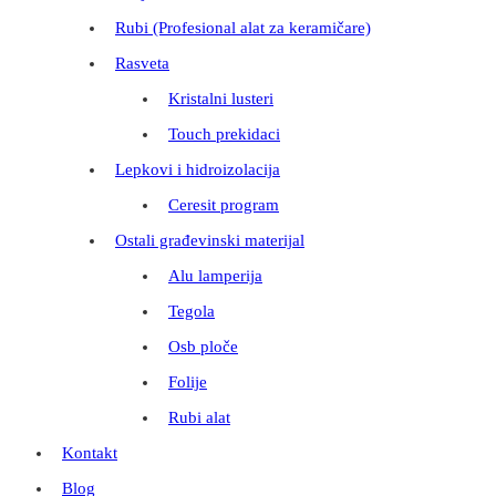
Rubi (Profesional alat za keramičare)
Rasveta
Kristalni lusteri
Touch prekidaci
Lepkovi i hidroizolacija
Ceresit program
Ostali građevinski materijal
Alu lamperija
Tegola
Osb ploče
Folije
Rubi alat
Kontakt
Blog