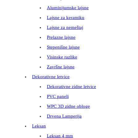
Aluminijumske lajsne
Lajsne za keramiku
Lajsne za nemeštaj
Prelazne lajsne
Stepenišne lajsne
Visinske razlike
Završne lajsne
Dekorativne letvice
Dekorativne zidne letvice
PVC paneli
WPC 3D zidne obloge
Drvena Lamperija
Leksan
Leksan 4 mm