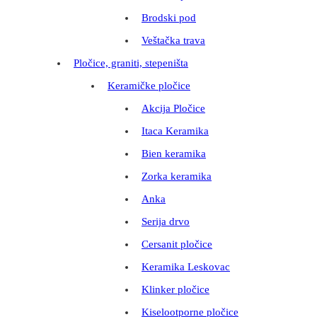
Brodski pod
Veštačka trava
Pločice, graniti, stepeništa
Keramičke pločice
Akcija Pločice
Itaca Keramika
Bien keramika
Zorka keramika
Anka
Serija drvo
Cersanit pločice
Keramika Leskovac
Klinker pločice
Kiselootporne pločice