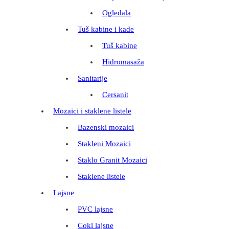
Ogledala
Tuš kabine i kade
Tuš kabine
Hidromasaža
Sanitarije
Cersanit
Mozaici i staklene listele
Bazenski mozaici
Stakleni Mozaici
Staklo Granit Mozaici
Staklene listele
Lajsne
PVC lajsne
Cokl lajsne