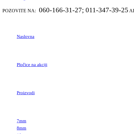
060-166-31-27; 011-347-39-25
POZOVITE NA:
A
Naslovna
Pločice na akciji
Proizvodi
LAMINATNI POD
7mm
8mm