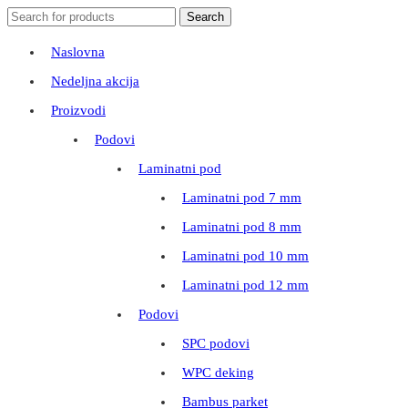
Search
Search
for:
Naslovna
Nedeljna akcija
Proizvodi
Podovi
Laminatni pod
Laminatni pod 7 mm
Laminatni pod 8 mm
Laminatni pod 10 mm
Laminatni pod 12 mm
Podovi
SPC podovi
WPC deking
Bambus parket