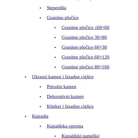
Stepeništa
Granitne pločice
Granitne pločice ≤60×60
Granitne pločice 30×80
Granitne pločice 60×30
Granitne pločice 60×120
Granitne pločice 80×160
Ukrasni kamen i fasadne ciglice
Prirodni kamen
Dekorativni kamen
Klinker i fasadne ciglice
Kupatila
Kupatilska oprema
Kupatilski nameštaj