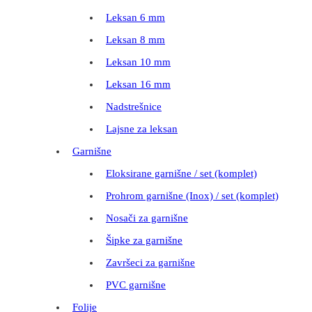
Leksan 6 mm
Leksan 8 mm
Leksan 10 mm
Leksan 16 mm
Nadstrešnice
Lajsne za leksan
Garnišne
Eloksirane garnišne / set (komplet)
Prohrom garnišne (Inox) / set (komplet)
Nosači za garnišne
Šipke za garnišne
Završeci za garnišne
PVC garnišne
Folije