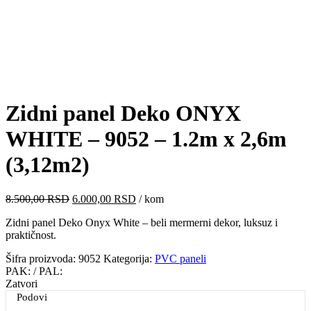
Click to enlarge
Zidni panel Deko ONYX
WHITE – 9052 – 1.2m x 2,6m
(3,12m2)
Originalna
Trenutna
8.500,00
RSD
6.000,00
RSD
/ kom
cena
cena
Zidni panel Deko Onyx White – beli mermerni dekor, luksuz i
je
je:
praktičnost.
bila:
6.000,00 RSD.
8.500,00 RSD.
Šifra proizvoda:
9052
Kategorija:
PVC paneli
PAK:
/ PAL:
Zatvori
Podovi