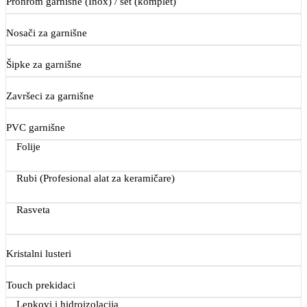
Prohrom garnišne (Inox) / set (komplet)
Nosači za garnišne
Šipke za garnišne
Završeci za garnišne
PVC garnišne
Folije
Rubi (Profesional alat za keramičare)
Rasveta
Kristalni lusteri
Touch prekidaci
Lepkovi i hidroizolacija