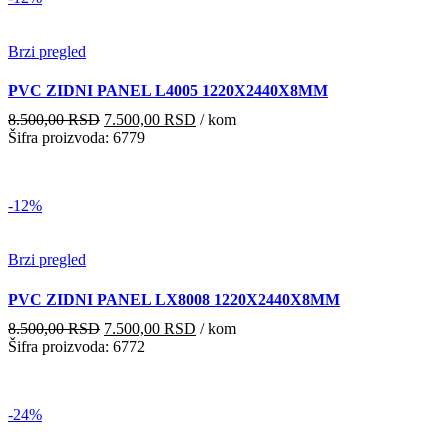
Brzi pregled
PVC ZIDNI PANEL L4005 1220X2440X8MM
Originalna
Trenutna
8.500,00
RSD
7.500,00
RSD
/ kom
cena
cena
Šifra proizvoda: 6779
je
je:
bila:
7.500,00 RSD.
8.500,00 RSD.
-12%
Brzi pregled
PVC ZIDNI PANEL LX8008 1220X2440X8MM
Originalna
Trenutna
8.500,00
RSD
7.500,00
RSD
/ kom
cena
cena
Šifra proizvoda: 6772
je
je:
bila:
7.500,00 RSD.
8.500,00 RSD.
-24%