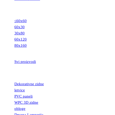
GRANITNE
PLOČICE
≤60x60
60x30
30x80
60x120
80x160
STEPENIŠTA
Svi proizvodi
DEKORATIVNE
LETVICE
Dekorativne zidne
letvice
PVC paneli
WPC 3D zidne
obloge
Drvena Lamperija