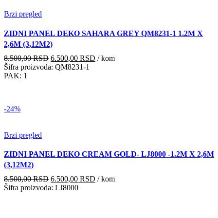
Brzi pregled
ZIDNI PANEL DEKO SAHARA GREY QM8231-1 1.2M X
2,6M (3,12M2)
Originalna
Trenutna
8.500,00
RSD
6.500,00
RSD
/ kom
cena
cena
Šifra proizvoda: QM8231-1
je
je:
PAK: 1
bila:
6.500,00 RSD.
8.500,00 RSD.
-24%
Brzi pregled
ZIDNI PANEL DEKO CREAM GOLD- LJ8000 -1.2M X 2,6M
(3,12M2)
Originalna
Trenutna
8.500,00
RSD
6.500,00
RSD
/ kom
cena
cena
Šifra proizvoda: LJ8000
je
je:
bila:
6.500,00 RSD.
8.500,00 RSD.