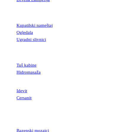
KUPATILSKA
OPREMA
Kupatilski nameštaj
Ogledala
Ugradni slivnici
TUŠ KABINE I
KADE
Tuš kabine
Hidromasaža
SANITARIJE
Idevit
Cersanit
MOZAICI I
STAKLENE
LISTELE
Bazenski mozaici