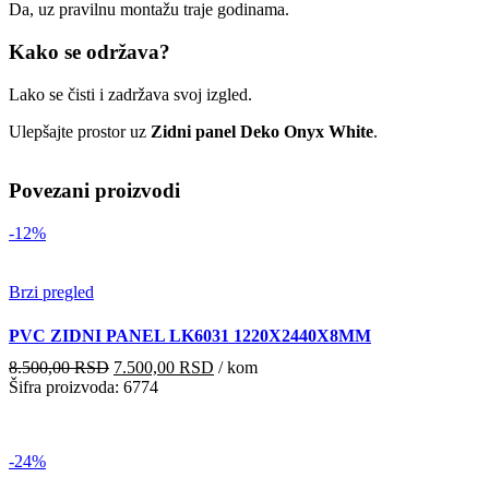
Da, uz pravilnu montažu traje godinama.
Kako se održava?
Lako se čisti i zadržava svoj izgled.
Ulepšajte prostor uz
Zidni panel Deko Onyx White
.
Povezani proizvodi
-12%
Brzi pregled
PVC ZIDNI PANEL LK6031 1220X2440X8MM
Originalna
Trenutna
8.500,00
RSD
7.500,00
RSD
/ kom
cena
cena
Šifra proizvoda: 6774
je
je:
bila:
7.500,00 RSD.
8.500,00 RSD.
-24%