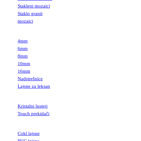
Stakleni mozaici
Staklo granit
mozaici
LEKSAN
4mm
6mm
8mm
10mm
16mm
Nadstrešnice
Lajsne za leksan
RASVETA
Kristalni lusteri
Touch prekidači
LAJSNE
Cokl lajsne