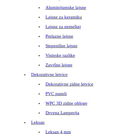
Aluminijumske lajsne
Lajsne za keramiku
Lajsne za nemeštaj
Prelazne lajsne
Stepenišne lajsne
Visinske razlike
Završne lajsne
Dekorativne letvice
Dekorativne zidne letvice
PVC paneli
WPC 3D zidne obloge
Drvena Lamperija
Leksan
Leksan 4 mm