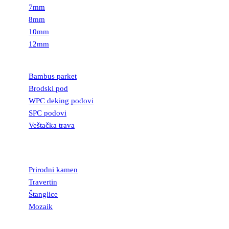
7mm
8mm
10mm
12mm
PODOVI
Bambus parket
Brodski pod
WPC deking podovi
SPC podovi
Veštačka trava
PRIRODNI
KAMEN
Prirodni kamen
Travertin
Štanglice
Mozaik
UKRASNI