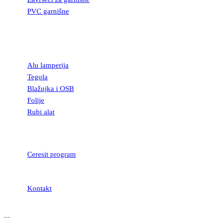
PVC garnišne
OSTALI
GRAĐEVINSKI
MATERIJAL
Alu lamperija
Tegola
Blažujka i OSB
Folije
Rubi alat
LEPKOVI I
HIDROIZOLACIJA
Ceresit program
Kontakt