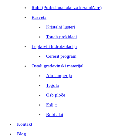
Rubi (Profesional alat za keramičare)
Rasveta
Kristalni lusteri
Touch prekidaci
Lepkovi i hidroizolacija
Ceresit program
Ostali građevinski materijal
Alu lamperija
Tegola
Osb ploče
Folije
Rubi alat
Kontakt
Blog