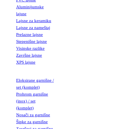
PVC lajsne
Aluminijumske
lajsne
Lajsne za keramiku
Lajsne za nameštaj
Prelazne lajsne
Stepenišne lajsne
Visinske razlike
Završne lajsne
XPS lajsne
GARNIŠNE
Eloksirane garnišne /
set (komplet)
Prohrom garnišne
(inox) / set
(komplet)
Nosači za garnišne
Šipke za garnišne
Završeci za garnišne