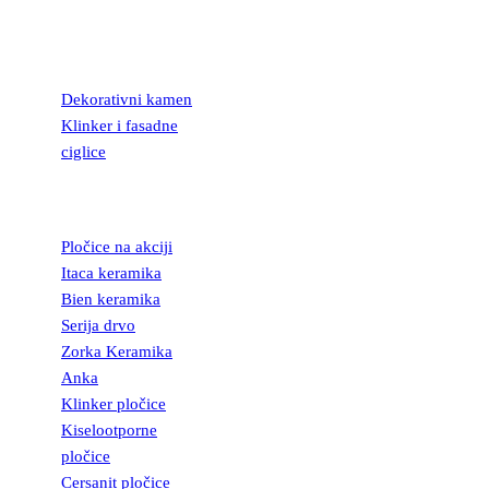
KAMEN I
FASADNE
CIGLICE
Dekorativni kamen
Klinker i fasadne
ciglice
KERAMIČKE
PLOČICE
Pločice na akciji
Itaca keramika
Bien keramika
Serija drvo
Zorka Keramika
Anka
Klinker pločice
Kiselootporne
pločice
Cersanit pločice