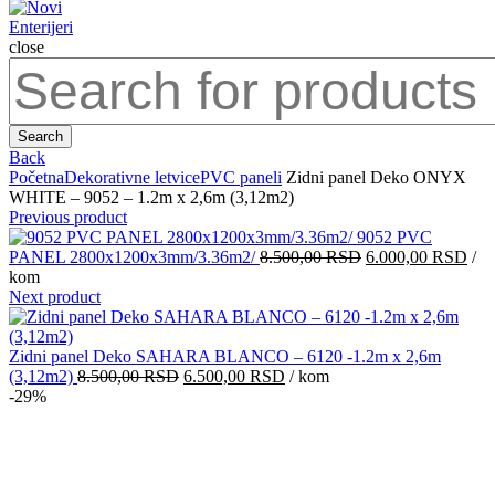
close
Search
for:
Search
Back
Početna
Dekorativne letvice
PVC paneli
Zidni panel Deko ONYX
WHITE – 9052 – 1.2m x 2,6m (3,12m2)
Previous product
9052 PVC
Originalna
Tre
PANEL 2800x1200x3mm/3.36m2/
8.500,00
RSD
6.000,00
RSD
/
cena
cen
kom
je
je:
Next product
bila:
6.0
8.500,00 RSD.
Zidni panel Deko SAHARA BLANCO – 6120 -1.2m x 2,6m
Originalna
Trenutna
(3,12m2)
8.500,00
RSD
6.500,00
RSD
/ kom
cena
cena
-29%
je
je:
bila:
6.500,00 RSD.
8.500,00 RSD.