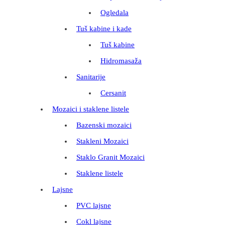
Ogledala
Tuš kabine i kade
Tuš kabine
Hidromasaža
Sanitarije
Cersanit
Mozaici i staklene listele
Bazenski mozaici
Stakleni Mozaici
Staklo Granit Mozaici
Staklene listele
Lajsne
PVC lajsne
Cokl lajsne