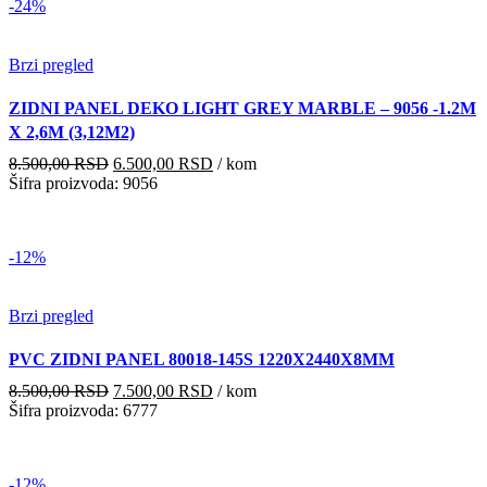
-24%
Brzi pregled
ZIDNI PANEL DEKO LIGHT GREY MARBLE – 9056 -1.2M
X 2,6M (3,12M2)
Originalna
Trenutna
8.500,00
RSD
6.500,00
RSD
/ kom
cena
cena
Šifra proizvoda: 9056
je
je:
bila:
6.500,00 RSD.
8.500,00 RSD.
-12%
Brzi pregled
PVC ZIDNI PANEL 80018-145S 1220X2440X8MM
Originalna
Trenutna
8.500,00
RSD
7.500,00
RSD
/ kom
cena
cena
Šifra proizvoda: 6777
je
je:
bila:
7.500,00 RSD.
8.500,00 RSD.
-12%