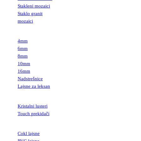
Stakleni mozaici
Staklo granit
mozaici
LEKSAN
4mm
6mm
8mm
10mm
16mm
Nadstrešnice
Lajsne za leksan
RASVETA
Kristalni lusteri
Touch prekidači
LAJSNE
Cokl lajsne