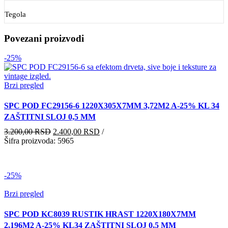
Tegola
Povezani proizvodi
-25%
Brzi pregled
SPC POD FC29156-6 1220X305X7MM 3,72M2 A-25% KL 34
ZAŠTITNI SLOJ 0,5 MM
Originalna
Trenutna
3.200,00
RSD
2.400,00
RSD
/
cena
cena
Šifra proizvoda: 5965
je
je:
bila:
2.400,00 RSD.
3.200,00 RSD.
-25%
Brzi pregled
SPC POD KC8039 RUSTIK HRAST 1220X180X7MM
2,196M2 A-25% KL34 ZAŠTITNI SLOJ 0,5 MM