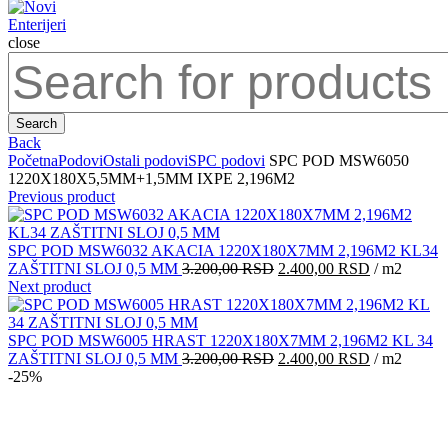
close
Search
for:
Search
Back
Početna
Podovi
Ostali podovi
SPC podovi
SPC POD MSW6050
1220X180X5,5MM+1,5MM IXPE 2,196M2
Previous product
SPC POD MSW6032 AKACIA 1220X180X7MM 2,196M2 KL34
Originalna
Trenutna
ZAŠTITNI SLOJ 0,5 MM
3.200,00
RSD
2.400,00
RSD
/ m2
cena
cena
Next product
je
je:
bila:
2.400,00 R
3.200,00 RSD.
SPC POD MSW6005 HRAST 1220X180X7MM 2,196M2 KL 34
Originalna
Trenutna
ZAŠTITNI SLOJ 0,5 MM
3.200,00
RSD
2.400,00
RSD
/ m2
cena
cena
-25%
je
je:
bila:
2.400,00 R
3.200,00 RSD.
Click to enlarge