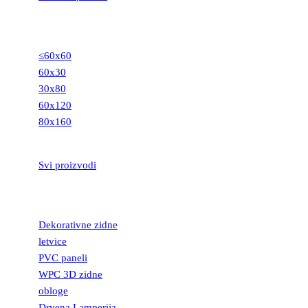
GRANITNE
PLOČICE
≤60x60
60x30
30x80
60x120
80x160
STEPENIŠTA
Svi proizvodi
DEKORATIVNE
LETVICE
Dekorativne zidne
letvice
PVC paneli
WPC 3D zidne
obloge
Drvena Lamperija