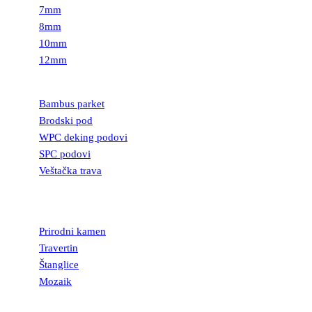
7mm
8mm
10mm
12mm
PODOVI
Bambus parket
Brodski pod
WPC deking podovi
SPC podovi
Veštačka trava
PRIRODNI
KAMEN
Prirodni kamen
Travertin
Štanglice
Mozaik
UKRASNI