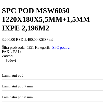
SPC POD MSW6050
1220X180X5,5MM+1,5MM
IXPE 2,196M2
Originalna
Trenutna
3.200,00
RSD
2.400,00
RSD
/ m2
cena
cena
Šifra proizvoda:
5251
Kategorija:
SPC podovi
je
je:
PAK:
/ PAL:
bila:
2.400,00 RSD.
Zatvori
3.200,00 RSD.
Podovi
Laminatni pod
Laminatni pod 7 mm
Laminatni pod 8 mm