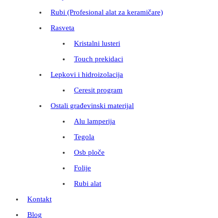
Rubi (Profesional alat za keramičare)
Rasveta
Kristalni lusteri
Touch prekidaci
Lepkovi i hidroizolacija
Ceresit program
Ostali građevinski materijal
Alu lamperija
Tegola
Osb ploče
Folije
Rubi alat
Kontakt
Blog