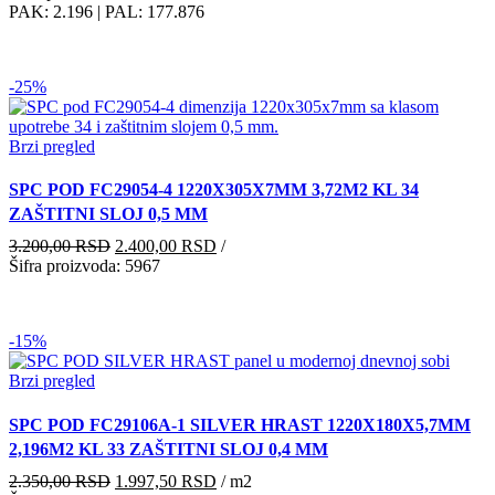
je
je:
PAK: 2.196
| PAL: 177.876
bila:
2.850,00 RSD.
3.800,00 RSD.
-25%
Brzi pregled
SPC POD FC29054-4 1220X305X7MM 3,72M2 KL 34
ZAŠTITNI SLOJ 0,5 MM
Originalna
Trenutna
3.200,00
RSD
2.400,00
RSD
/
cena
cena
Šifra proizvoda: 5967
je
je:
bila:
2.400,00 RSD.
3.200,00 RSD.
-15%
Brzi pregled
SPC POD FC29106A-1 SILVER HRAST 1220X180X5,7MM
2,196M2 KL 33 ZAŠTITNI SLOJ 0,4 MM
Originalna
Trenutna
2.350,00
RSD
1.997,50
RSD
/ m2