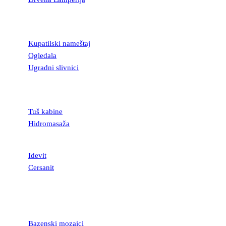
KUPATILSKA
OPREMA
Kupatilski nameštaj
Ogledala
Ugradni slivnici
TUŠ KABINE I
KADE
Tuš kabine
Hidromasaža
SANITARIJE
Idevit
Cersanit
MOZAICI I
STAKLENE
LISTELE
Bazenski mozaici