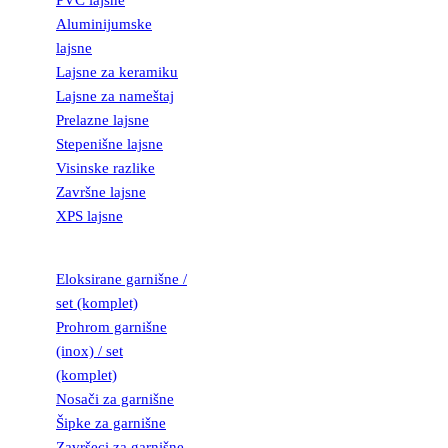
PVC lajsne
Aluminijumske
lajsne
Lajsne za keramiku
Lajsne za nameštaj
Prelazne lajsne
Stepenišne lajsne
Visinske razlike
Završne lajsne
XPS lajsne
GARNIŠNE
Eloksirane garnišne /
set (komplet)
Prohrom garnišne
(inox) / set
(komplet)
Nosači za garnišne
Šipke za garnišne
Završeci za garnišne