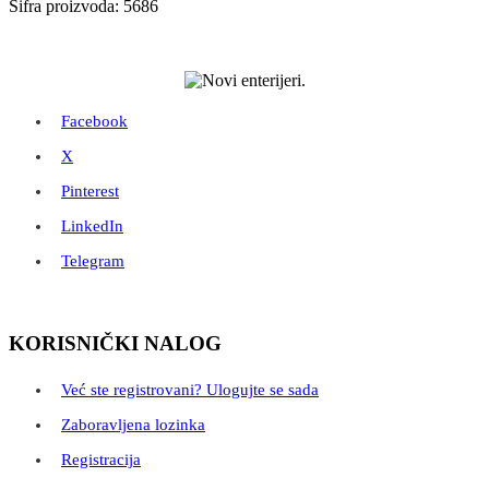
cena
cena
Šifra proizvoda: 5686
je
je:
bila:
1.997,50 RSD.
2.350,00 RSD.
Facebook
X
Pinterest
LinkedIn
Telegram
KORISNIČKI NALOG
Već ste registrovani? Ulogujte se sada
Zaboravljena lozinka
Registracija