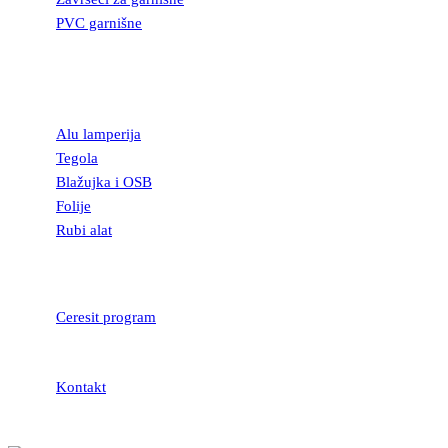
PVC garnišne
OSTALI
GRAĐEVINSKI
MATERIJAL
Alu lamperija
Tegola
Blažujka i OSB
Folije
Rubi alat
LEPKOVI I
HIDROIZOLACIJA
Ceresit program
Kontakt