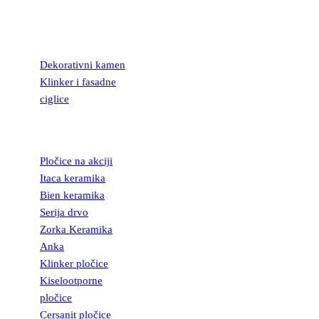
KAMEN I
FASADNE
CIGLICE
Dekorativni kamen
Klinker i fasadne
ciglice
KERAMIČKE
PLOČICE
Pločice na akciji
Itaca keramika
Bien keramika
Serija drvo
Zorka Keramika
Anka
Klinker pločice
Kiselootporne
pločice
Cersanit pločice