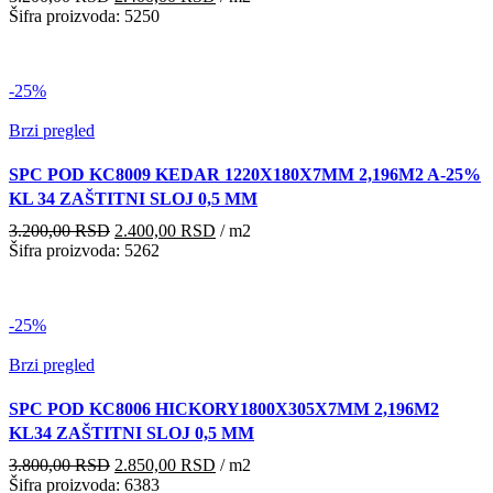
cena
cena
Šifra proizvoda: 5250
je
je:
bila:
2.400,00 RSD.
3.200,00 RSD.
-25%
Brzi pregled
SPC POD KC8009 KEDAR 1220X180X7MM 2,196M2 A-25%
KL 34 ZAŠTITNI SLOJ 0,5 MM
Originalna
Trenutna
3.200,00
RSD
2.400,00
RSD
/ m2
cena
cena
Šifra proizvoda: 5262
je
je:
bila:
2.400,00 RSD.
3.200,00 RSD.
-25%
Brzi pregled
SPC POD KC8006 HICKORY1800X305X7MM 2,196M2
KL34 ZAŠTITNI SLOJ 0,5 MM
Originalna
Trenutna
3.800,00
RSD
2.850,00
RSD
/ m2
cena
cena
Šifra proizvoda: 6383