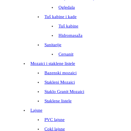
Ogledala
Tuš kabine i kade
Tuš kabine
Hidromasaža
Sanitarije
Cersanit
Mozaici i staklene listele
Bazenski mozaici
Stakleni Mozaici
Staklo Granit Mozaici
Staklene listele
Lajsne
PVC lajsne
Cokl lajsne