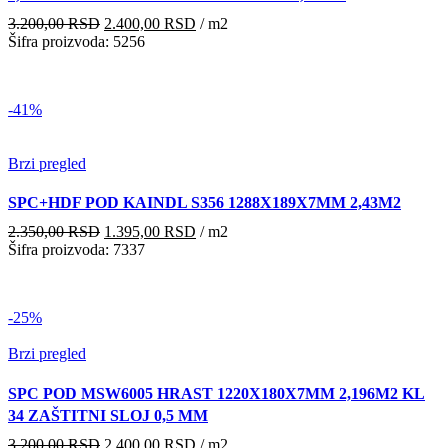
Originalna
Trenutna
3.200,00
RSD
2.400,00
RSD
/ m2
cena
cena
Šifra proizvoda: 5256
je
je:
bila:
2.400,00 RSD.
3.200,00 RSD.
-41%
Brzi pregled
SPC+HDF POD KAINDL S356 1288X189X7MM 2,43M2
Originalna
Trenutna
2.350,00
RSD
1.395,00
RSD
/ m2
cena
cena
Šifra proizvoda: 7337
je
je:
bila:
1.395,00 RSD.
2.350,00 RSD.
-25%
Brzi pregled
SPC POD MSW6005 HRAST 1220X180X7MM 2,196M2 KL
34 ZAŠTITNI SLOJ 0,5 MM
Originalna
Trenutna
3.200,00
RSD
2.400,00
RSD
/ m2