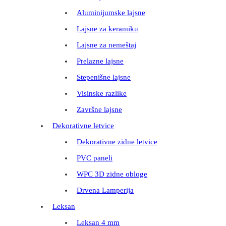
Aluminijumske lajsne
Lajsne za keramiku
Lajsne za nemeštaj
Prelazne lajsne
Stepenišne lajsne
Visinske razlike
Završne lajsne
Dekorativne letvice
Dekorativne zidne letvice
PVC paneli
WPC 3D zidne obloge
Drvena Lamperija
Leksan
Leksan 4 mm