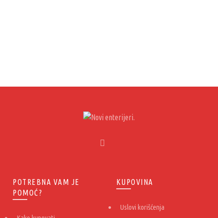
3.200,00 RSD.
3.200,00 RSD.
POTREBNA VAM JE
KUPOVINA
POMOĆ?
Uslovi korišćenja
Kako kupovati