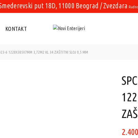
Smederevski put 18D, 11000 Beograd / Zvezdara
Radno 
KONTAKT
23-6 1220X305X7MM 3,72M2 KL 34 ZAŠTITNI SLOJ 0,5 MM
SPC
122
ZAŠ
2.40