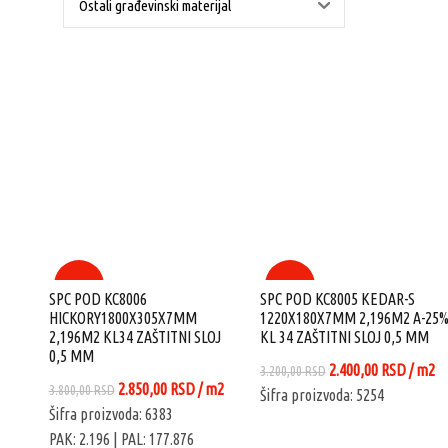
Ostali građevinski materijal
-25%
-25%
SPC POD KC8006
SPC POD KC8005 KEDAR-S
HICKORY1800X305X7MM
1220X180X7MM 2,196M2 A-25
2,196M2 KL34 ZAŠTITNI SLOJ
KL 34 ZAŠTITNI SLOJ 0,5 MM
0,5 MM
Originalna
Trenut
2.400,00
RSD
/ m2
3.200,00
RSD
Originalna
Trenutna
2.850,00
RSD
/ m2
3.800,00
RSD
cena
cena
Šifra proizvoda: 5254
cena
cena
Šifra proizvoda: 6383
je
je:
je
je:
PAK: 2.196
| PAL: 177.876
bila:
2.400,0