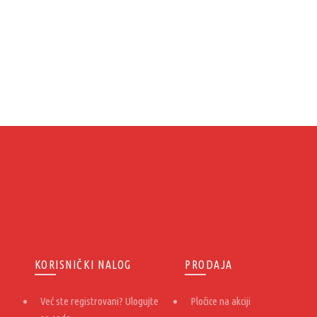
bila:
2.850,00 RSD.
3.200,00 RSD.
3.800,00 RSD.
KORISNIČKI NALOG
PRODAJA
Već ste registrovani? Ulogujte
Pločice na akciji