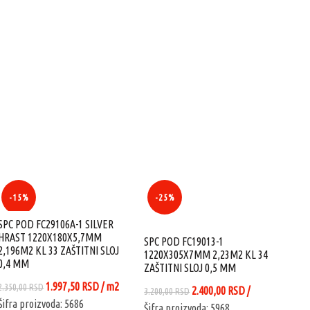
-15%
-25%
-
SPC POD FC29106A-1 SILVER
HRAST 1220X180X5,7MM
SPC POD FC19013-1
2,196M2 KL 33 ZAŠTITNI SLOJ
1220X305X7MM 2,23M2 KL 34
0,4 MM
ZAŠTITNI SLOJ 0,5 MM
Originalna
Trenutna
1.997,50
RSD
/ m2
2.350,00
RSD
Originalna
Trenutna
2.400,00
RSD
/
3.200,00
RSD
cena
cena
Šifra proizvoda: 5686
D.
cena
cena
Šifra proizvoda: 5968