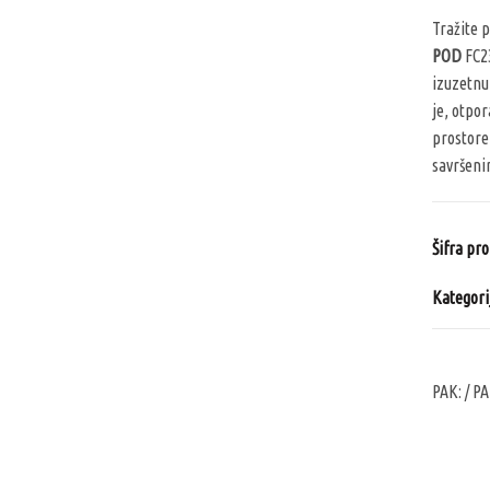
Tražite p
POD
FC23
izuzetnu
je, otpo
prostore 
savršeni
Šifra pr
Kategori
PAK:
/ PA