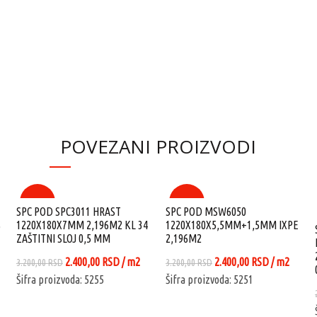
POVEZANI PROIZVODI
-25%
-25%
SPC POD SPC3011 HRAST
SPC POD MSW6050
%
1220X180X7MM 2,196M2 KL 34
1220X180X5,5MM+1,5MM IXPE
ZAŠTITNI SLOJ 0,5 MM
2,196M2
na
Originalna
Trenutna
Originalna
Trenutna
2.400,00
RSD
/ m2
2.400,00
RSD
/ m2
3.200,00
RSD
3.200,00
RSD
cena
cena
cena
cena
Šifra proizvoda: 5255
Šifra proizvoda: 5251
je
je:
je
je:
0 RSD.
bila:
2.400,00 RSD.
bila:
2.400,00 RS