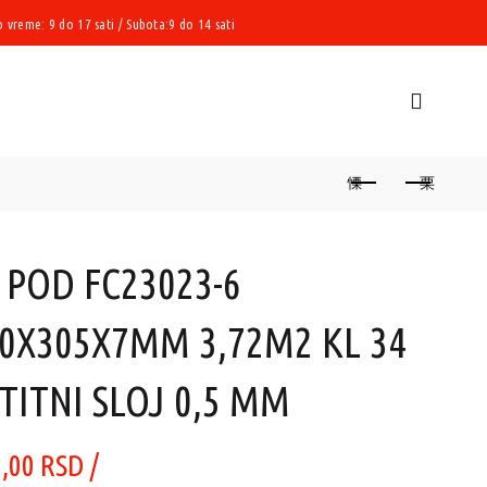
vreme: 9 do 17 sati / Subota:9 do 14 sati
 POD FC23023-6
0X305X7MM 3,72M2 KL 34
TITNI SLOJ 0,5 MM
0,00
RSD
/