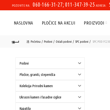
060-166-31-27; 011-347-39-25
POZOVITE NA:
ADRESA:
NASLOVNA
PLOČICE NA AKCIJI
PROIZVODI
Početna
Podovi
Ostali podovi
SPC podovi
SPC POD FC230
Podovi
Pločice, graniti, stepeništa
Kolekcija Prirodni kamen
Ukrasni kamen i fasadne ciglice
Kupatila