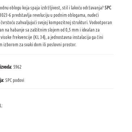
odnu oblogu koja spaja izdržljivost, stil i lakoću održavanja?
SPC
023-6 predstavlja revoluciju u podnim oblogama, nudeći
 čvrstoću zahvaljujući svojoj kompozitnoj strukturi. Vodootporan
ran na habanje sa zaštitnim slojem od 0,5 mm i idealan za
visoke frekvencije (KL 34), a jednostavna instalacija ga čini
m izborom za svaki dom ili poslovni prostor.
oizvoda:
5962
ja:
SPC podovi
L: