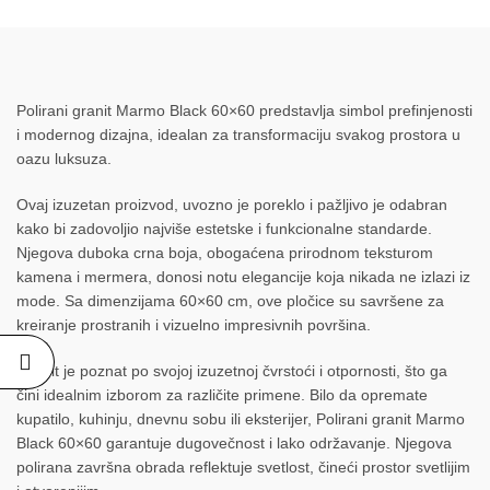
Polirani granit Marmo Black 60×60 predstavlja simbol prefinjenosti
i modernog dizajna, idealan za transformaciju svakog prostora u
oazu luksuza.
Ovaj izuzetan proizvod, uvozno je poreklo i pažljivo je odabran
kako bi zadovoljio najviše estetske i funkcionalne standarde.
Njegova duboka crna boja, obogaćena prirodnom teksturom
kamena i mermera, donosi notu elegancije koja nikada ne izlazi iz
mode. Sa dimenzijama 60×60 cm, ove pločice su savršene za
kreiranje prostranih i vizuelno impresivnih površina.
Granit je poznat po svojoj izuzetnoj čvrstoći i otpornosti, što ga
čini idealnim izborom za različite primene. Bilo da opremate
kupatilo, kuhinju, dnevnu sobu ili eksterijer, Polirani granit Marmo
Black 60×60 garantuje dugovečnost i lako održavanje. Njegova
polirana završna obrada reflektuje svetlost, čineći prostor svetlijim