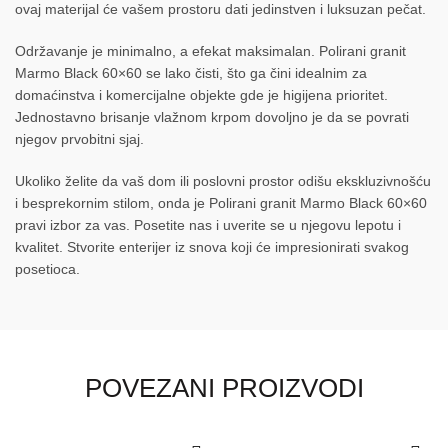
ovaj materijal će vašem prostoru dati jedinstven i luksuzan pečat.
Održavanje je minimalno, a efekat maksimalan. Polirani granit
Marmo Black 60×60 se lako čisti, što ga čini idealnim za
domaćinstva i komercijalne objekte gde je higijena prioritet.
Jednostavno brisanje vlažnom krpom dovoljno je da se povrati
njegov prvobitni sjaj.
Ukoliko želite da vaš dom ili poslovni prostor odišu ekskluzivnošću
i besprekornim stilom, onda je Polirani granit Marmo Black 60×60
pravi izbor za vas. Posetite nas i uverite se u njegovu lepotu i
kvalitet. Stvorite enterijer iz snova koji će impresionirati svakog
posetioca.
POVEZANI PROIZVODI