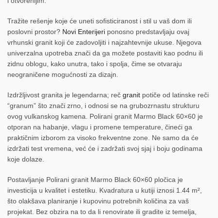
i otvorenijim.
Tražite rešenje koje će uneti sofisticiranost i stil u vaš dom ili
poslovni prostor?
Novi Enterijeri
ponosno predstavljaju ovaj
vrhunski granit koji će zadovoljiti i najzahtevnije ukuse. Njegova
univerzalna upotreba znači da ga možete postaviti kao podnu ili
zidnu oblogu, kako unutra, tako i spolja, čime se otvaraju
neograničene mogućnosti za dizajn.
Izdržljivost granita je legendarna; reč
granit
potiče od latinske reči
“granum” što znači zrno, i odnosi se na grubozrnastu strukturu
ovog vulkanskog kamena. Polirani granit Marmo Black 60×60 je
otporan na habanje, vlagu i promene temperature, čineći ga
praktičnim izborom za visoko frekventne zone. Ne samo da će
izdržati test vremena, već će i zadržati svoj sjaj i boju godinama
koje dolaze.
Postavljanje Polirani granit Marmo Black 60×60 pločica je
investicija u kvalitet i estetiku. Kvadratura u kutiji iznosi 1.44 m²,
što olakšava planiranje i kupovinu potrebnih količina za vaš
projekat. Bez obzira na to da li renovirate ili gradite iz temelja,