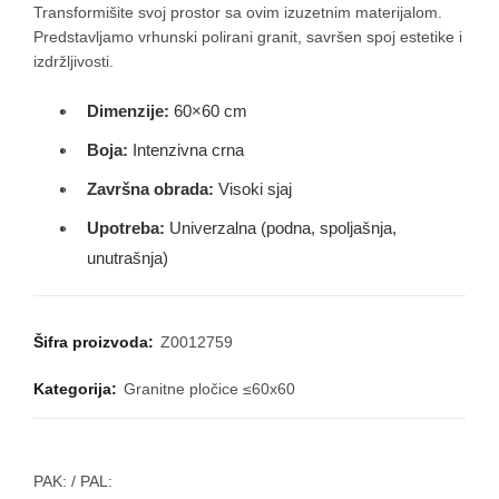
Transformišite svoj prostor sa ovim izuzetnim materijalom.
Predstavljamo vrhunski polirani granit, savršen spoj estetike i
izdržljivosti.
Dimenzije:
60×60 cm
Boja:
Intenzivna crna
Završna obrada:
Visoki sjaj
Upotreba:
Univerzalna (podna, spoljašnja,
unutrašnja)
Šifra proizvoda:
Z0012759
Kategorija:
Granitne pločice ≤60x60
PAK:
/ PAL: