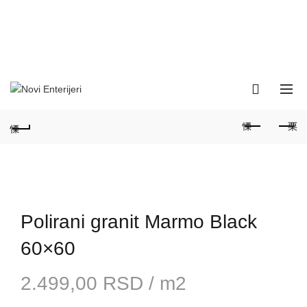
060-166-31-27; 011-347-39-
POZOVITE NA:
25
Smederevski put 18D, 11000
ADRESA:
Beograd / Zvezdara
Radno vreme: 9 do 17 sati /
Subota:9 do 14 sati
Polirani granit Marmo Black
60×60
2.499,00
RSD
/ m2