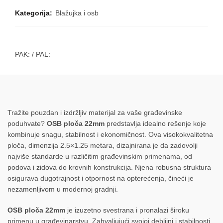
Kategorija:
Blažujka i osb
PAK:
/ PAL:
Tražite pouzdan i izdržljiv materijal za vaše građevinske
poduhvate?
OSB ploča 22mm
predstavlja idealno rešenje koje
kombinuje snagu, stabilnost i ekonomičnost. Ova visokokvalitetna
ploča, dimenzija 2.5×1.25 metara, dizajnirana je da zadovolji
najviše standarde u različitim građevinskim primenama, od
podova i zidova do krovnih konstrukcija. Njena robusna struktura
osigurava dugotrajnost i otpornost na opterećenja, čineći je
nezamenljivom u modernoj gradnji.
OSB ploča 22mm
je izuzetno svestrana i pronalazi široku
primenu u građevinarstvu. Zahvaljujući svojoj debljini i stabilnosti,