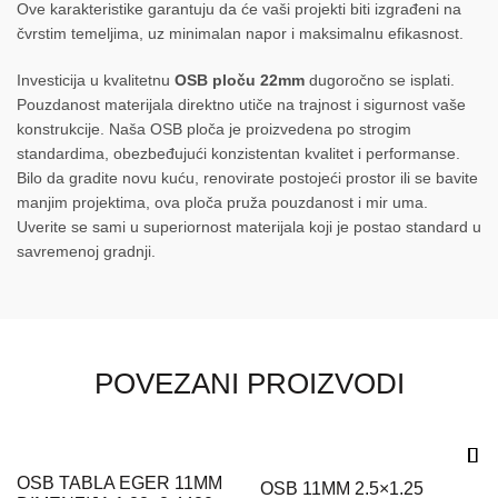
Ove karakteristike garantuju da će vaši projekti biti izgrađeni na
čvrstim temeljima, uz minimalan napor i maksimalnu efikasnost.
Investicija u kvalitetnu
OSB ploču 22mm
dugoročno se isplati.
Pouzdanost materijala direktno utiče na trajnost i sigurnost vaše
konstrukcije. Naša OSB ploča je proizvedena po strogim
standardima, obezbeđujući konzistentan kvalitet i performanse.
Bilo da gradite novu kuću, renovirate postojeći prostor ili se bavite
manjim projektima, ova ploča pruža pouzdanost i mir uma.
Uverite se sami u superiornost materijala koji je postao standard u
savremenoj gradnji.
POVEZANI PROIZVODI
OSB TABLA EGER 11MM
OSB 11MM 2.5×1.25