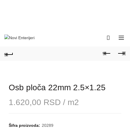
060-166-31-27; 011-347-39-
POZOVITE NA:
25
Smederevski put 18D, 11000
ADRESA:
Beograd / Zvezdara
Radno vreme: 9 do 17 sati /
Subota:9 do 14 sati
Osb ploča 22mm 2.5×1.25
1.620,00
RSD
/ m2
Šifra proizvoda:
20289