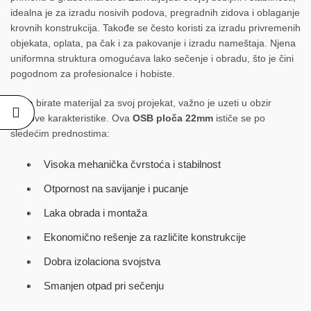
idealna je za izradu nosivih podova, pregradnih zidova i oblaganje
krovnih konstrukcija. Takođe se često koristi za izradu privremenih
objekata, oplata, pa čak i za pakovanje i izradu nameštaja. Njena
uniformna struktura omogućava lako sečenje i obradu, što je čini
pogodnom za profesionalce i hobiste.
Kada birate materijal za svoj projekat, važno je uzeti u obzir
njegove karakteristike. Ova
OSB ploča 22mm
ističe se po
sledećim prednostima:
Visoka mehanička čvrstoća i stabilnost
Otpornost na savijanje i pucanje
Laka obrada i montaža
Ekonomično rešenje za različite konstrukcije
Dobra izolaciona svojstva
Smanjen otpad pri sečenju