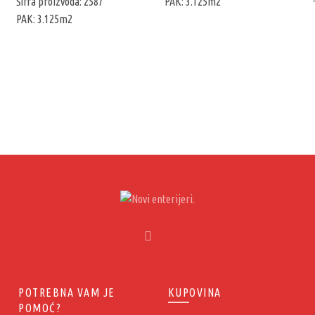
Šifra proizvoda: 2587
PAK: 3.125m2
PAK: 3.125m2
POTREBNA VAM JE
KUPOVINA
POMOĆ?