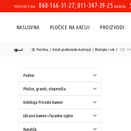
060-166-31-27; 011-347-39-25
POZOVITE NA:
ADRESA:
NASLOVNA
PLOČICE NA AKCIJI
PROIZVODI
Početna
Ostali građevinski materijal
Blažujka i osb
OSb 11m
Podovi
Pločice, graniti, stepeništa
Kolekcija Prirodni kamen
Ukrasni kamen i fasadne ciglice
Kupatila