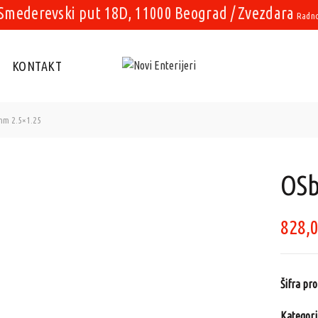
Smederevski put 18D, 11000 Beograd / Zvezdara
Radno 
KONTAKT
m 2.5×1.25
OSb
828,
Šifra pr
Kategori