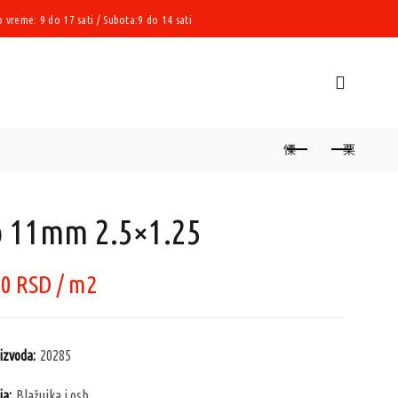
vreme: 9 do 17 sati / Subota:9 do 14 sati
 11mm 2.5×1.25
00
RSD
/ m2
oizvoda:
20285
ja:
Blažujka i osb