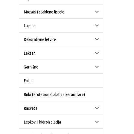
Mozaici i staklene listele
Lajsne
Dekorativne letvice
Leksan
Garnišne
Folije
Rubi (Profesional alat za keramičare)
Rasveta
Lepkovi i hidroizolacija