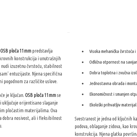
?
OSB ploča 11mm
predstavlja
Visoka mehanička čvrstoća i 
krovnih konstrukcija i unutrašnjih
Odlična otpornost na savijan
 nudi izuzetnu čvrstoću, stabilnost
Dobra toplotna i zvučna izol
 sam’ entuzijaste. Njena specifična
ini pogodnom za različite uslove.
Jednostavna obrada i mont
Ekonomičnost i smanjen otp
če je ključan.
OSB ploča 11mm
se
i uključuje orijentisano slaganje
Ekološki prihvatljiv materijal
gim pločastim materijalima. Ova
obra nosivost, ali i fleksibilnost
Svestranost je jedna od ključnih k
u.
podova, oblaganje zidova, kao krov
konstrukcija. Njena glatka površin