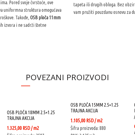
ma. Pored svoje čvrstoće, ove
tapeta ili drugih obloga. Bez obzir
ihova uniformna struktura omogućava
vam pružiti pouzdanu osnovu za du
troškove. Takođe,
OSB ploča 11mm
ih izvora i ne sadrži štetne
POVEZANI PROIZVODI
OSB PLOČA 15MM 2.5×1.25
TRAJNA AKCIJA
OSB PLOČA 18MM 2.5×1.25
TRAJNA AKCIJA
1.105,00
RSD
/ m2
1.325,00
RSD
/ m2
Šifra proizvoda: 880