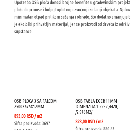
Upotreba OSB ploča donosi brojne benefite u građevinskim projekti
ploče doprinose i boljoj toplotnoj i zvučnoj izolaciji objekata. Nj
minimalan otpad prilikom sečenja i obrade, što dodatno smanjuje 
je ekološki prihvatljiv materijal, jer se proizvodi od drveta iz održiv
supstance.
OSB PLOCA 3 SA FALCOM
OSB TABLA EGER 11MM
2500X675X12MM
DIMENZIJA 1,22×2,4420,
/2.976M2/
895,00
RSD
/ m2
828,00
RSD
/ m2
Šifra proizvoda: 3697
Šifra proizvoda: 880-83