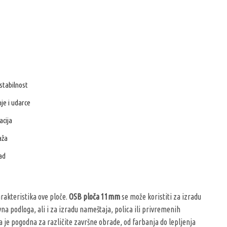
stabilnost
je i udarce
acija
aža
ad
arakteristika ove ploče.
OSB ploča 11mm
se može koristiti za izradu
na podloga, ali i za izradu nameštaja, polica ili privremenih
a je pogodna za različite završne obrade, od farbanja do lepljenja