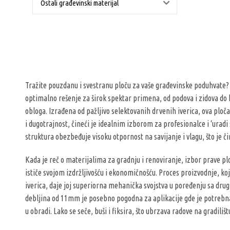
Ostali građevinski materijal
Tražite pouzdanu i svestranu ploču za vaše građevinske poduhvate
optimalno rešenje za širok spektar primena, od podova i zidova do 
obloga. Izrađena od pažljivo selektovanih drvenih iverica, ova ploča
i dugotrajnost, čineći je idealnim izborom za profesionalce i ‘uradi
struktura obezbeđuje visoku otpornost na savijanje i vlagu, što je č
Kada je reč o materijalima za gradnju i renoviranje, izbor prave plo
ističe svojom izdržljivošću i ekonomičnošću. Proces proizvodnje, koj
iverica, daje joj superiorna mehanička svojstva u poređenju sa dru
debljina od 11mm je posebno pogodna za aplikacije gde je potrebna d
u obradi. Lako se seče, buši i fiksira, što ubrzava radove na gradilišt