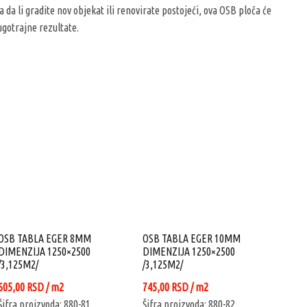
a da li gradite nov objekat ili renovirate postojeći, ova OSB ploča će
gotrajne rezultate.
OSB TABLA EGER 8MM
OSB TABLA EGER 10MM
OSB
DIMENZIJA 1250×2500
DIMENZIJA 1250×2500
DIM
/3,125M2/
/3,125M2/
1250
605,00
RSD
/ m2
745,00
RSD
/ m2
1.86
Šifra proizvoda: 880-81
Šifra proizvoda: 880-82
Šifr