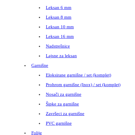
Leksan 6 mm
Leksan 8 mm
Leksan 10 mm
Leksan 16 mm
Nadstrešnice
Lajsne za leksan
Garnišne
Eloksirane garnišne / set (komplet)
Prohrom garnišne (Inox) / set (komplet)
Nosači za garnišne
Šipke za garnišne
Završeci za garnišne
PVC garnišne
Folije