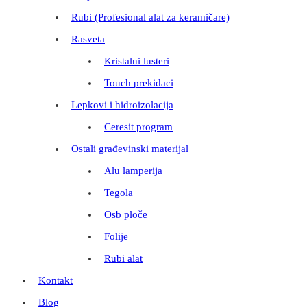
Rubi (Profesional alat za keramičare)
Rasveta
Kristalni lusteri
Touch prekidaci
Lepkovi i hidroizolacija
Ceresit program
Ostali građevinski materijal
Alu lamperija
Tegola
Osb ploče
Folije
Rubi alat
Kontakt
Blog