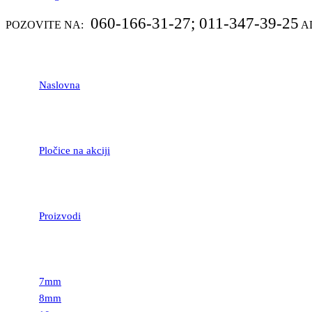
060-166-31-27; 011-347-39-25
POZOVITE NA:
A
Naslovna
Pločice na akciji
Proizvodi
LAMINATNI POD
7mm
8mm