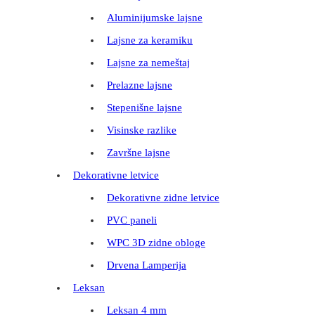
Aluminijumske lajsne
Lajsne za keramiku
Lajsne za nemeštaj
Prelazne lajsne
Stepenišne lajsne
Visinske razlike
Završne lajsne
Dekorativne letvice
Dekorativne zidne letvice
PVC paneli
WPC 3D zidne obloge
Drvena Lamperija
Leksan
Leksan 4 mm