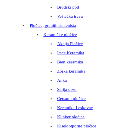
Brodski pod
Veštačka trava
Pločice, graniti, stepeništa
Keramičke pločice
Akcija Pločice
Itaca Keramika
Bien keramika
Zorka keramika
Anka
Serija drvo
Cersanit pločice
Keramika Leskovac
Klinker pločice
Kiselootporne pločice