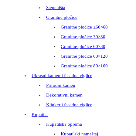
Stepeništa
Granitne pločice
Granitne pločice ≤60×60
Granitne pločice 30×80
Granitne pločice 60×30
Granitne pločice 60×120
Granitne pločice 80×160
Ukrasni kamen i fasadne ciglice
Prirodni kamen
Dekorativni kamen
Klinker i fasadne ciglice
Kupatila
Kupatilska oprema
Kupatilski nameštaj