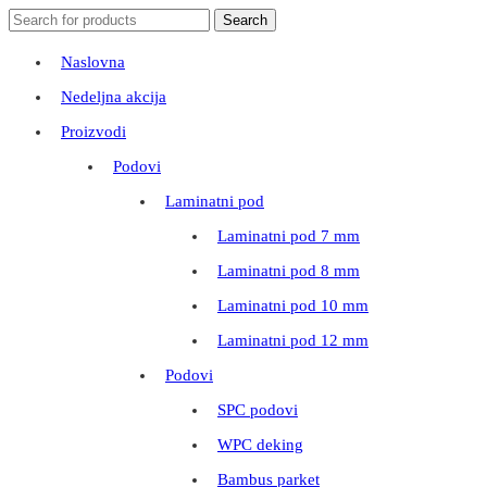
Search
Search
for:
Naslovna
Nedeljna akcija
Proizvodi
Podovi
Laminatni pod
Laminatni pod 7 mm
Laminatni pod 8 mm
Laminatni pod 10 mm
Laminatni pod 12 mm
Podovi
SPC podovi
WPC deking
Bambus parket