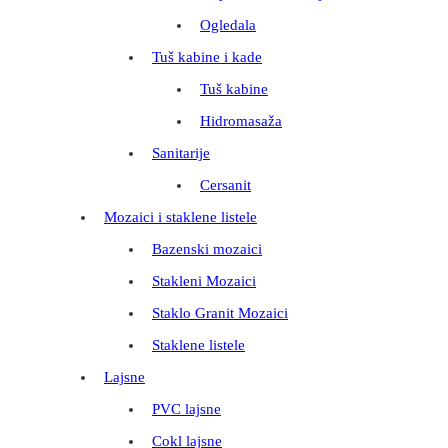
Ogledala
Tuš kabine i kade
Tuš kabine
Hidromasaža
Sanitarije
Cersanit
Mozaici i staklene listele
Bazenski mozaici
Stakleni Mozaici
Staklo Granit Mozaici
Staklene listele
Lajsne
PVC lajsne
Cokl lajsne