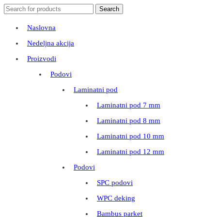
Search
Search
for:
Naslovna
Nedeljna akcija
Proizvodi
Podovi
Laminatni pod
Laminatni pod 7 mm
Laminatni pod 8 mm
Laminatni pod 10 mm
Laminatni pod 12 mm
Podovi
SPC podovi
WPC deking
Bambus parket