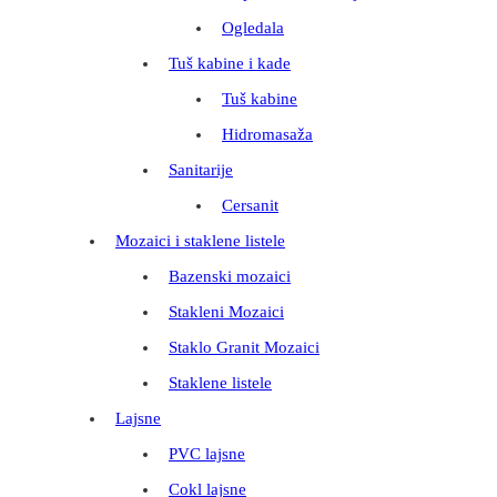
Ogledala
Tuš kabine i kade
Tuš kabine
Hidromasaža
Sanitarije
Cersanit
Mozaici i staklene listele
Bazenski mozaici
Stakleni Mozaici
Staklo Granit Mozaici
Staklene listele
Lajsne
PVC lajsne
Cokl lajsne