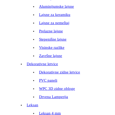
Aluminijumske lajsne
Lajsne za keramiku
Lajsne za nemeštaj
Prelazne lajsne
Stepenišne lajsne
Visinske razlike
Završne lajsne
Dekorativne letvice
Dekorativne zidne letvice
PVC paneli
WPC 3D zidne obloge
Drvena Lamperija
Leksan
Leksan 4 mm