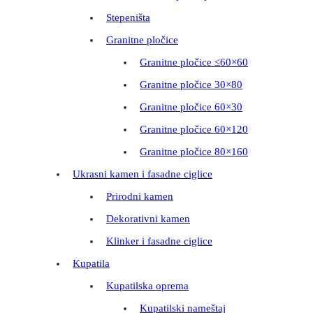
Stepeništa
Granitne pločice
Granitne pločice ≤60×60
Granitne pločice 30×80
Granitne pločice 60×30
Granitne pločice 60×120
Granitne pločice 80×160
Ukrasni kamen i fasadne ciglice
Prirodni kamen
Dekorativni kamen
Klinker i fasadne ciglice
Kupatila
Kupatilska oprema
Kupatilski nameštaj