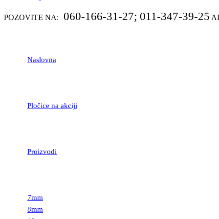
060-166-31-27; 011-347-39-25
POZOVITE NA:
A
Naslovna
Pločice na akciji
Proizvodi
LAMINATNI POD
7mm
8mm