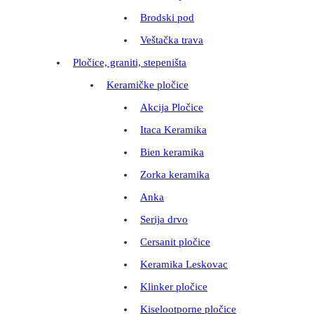
Brodski pod
Veštačka trava
Pločice, graniti, stepeništa
Keramičke pločice
Akcija Pločice
Itaca Keramika
Bien keramika
Zorka keramika
Anka
Serija drvo
Cersanit pločice
Keramika Leskovac
Klinker pločice
Kiselootporne pločice