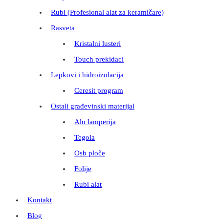
Rubi (Profesional alat za keramičare)
Rasveta
Kristalni lusteri
Touch prekidaci
Lepkovi i hidroizolacija
Ceresit program
Ostali građevinski materijal
Alu lamperija
Tegola
Osb ploče
Folije
Rubi alat
Kontakt
Blog