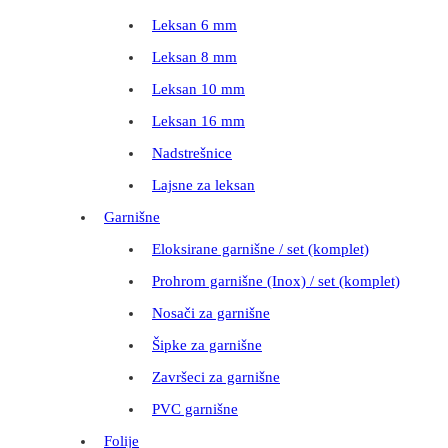
Leksan 6 mm
Leksan 8 mm
Leksan 10 mm
Leksan 16 mm
Nadstrešnice
Lajsne za leksan
Garnišne
Eloksirane garnišne / set (komplet)
Prohrom garnišne (Inox) / set (komplet)
Nosači za garnišne
Šipke za garnišne
Završeci za garnišne
PVC garnišne
Folije