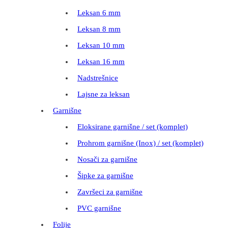
Leksan 6 mm
Leksan 8 mm
Leksan 10 mm
Leksan 16 mm
Nadstrešnice
Lajsne za leksan
Garnišne
Eloksirane garnišne / set (komplet)
Prohrom garnišne (Inox) / set (komplet)
Nosači za garnišne
Šipke za garnišne
Završeci za garnišne
PVC garnišne
Folije