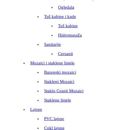
Ogledala
Tuš kabine i kade
Tuš kabine
Hidromasaža
Sanitarije
Cersanit
Mozaici i staklene listele
Bazenski mozaici
Stakleni Mozaici
Staklo Granit Mozaici
Staklene listele
Lajsne
PVC lajsne
Cokl lajsne