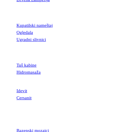
KUPATILSKA
OPREMA
Kupatilski nameštaj
Ogledala
Ugradni slivnici
TUŠ KABINE I
KADE
Tuš kabine
Hidromasaža
SANITARIJE
Idevit
Cersanit
MOZAICI I
STAKLENE
LISTELE
Bazenski mozaici