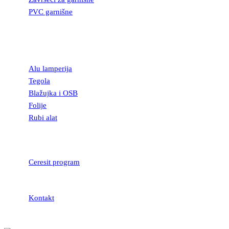
PVC garnišne
OSTALI
GRAĐEVINSKI
MATERIJAL
Alu lamperija
Tegola
Blažujka i OSB
Folije
Rubi alat
LEPKOVI I
HIDROIZOLACIJA
Ceresit program
Kontakt