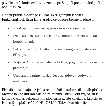
površina reflektuje svetlost, vizuelno proširujući prostor i dodajući
notu luksuza.
Odabir pravih pločica je ključan za dugotrajnu lepotu i
funkcionalnost. Itaca LT Sjaj pločice donose brojne prednosti:
Visok sjaj: Stvara osećaj prostranosti i elegancije.
Dimenzije 30×60 cm: Idealne za modernu estetiku i lako
kombinovanje.
Lako održavanje: Glatka površina omogućava jednostavno
čišćenje.
Trajnost: Otporne na habanje i vlagu, pogodne za frekventne
prostorije.
Univerzalna primena: Savršene za zidove i podove u
enterijeru.
Fleksibilnost dizajna je jedna od ključnih karakteristika ovih pločica.
Možete ih koristiti samostalno za minimalistički i čist izgled, ili ih
kombinovati sa dekorativnim pločicama iz iste kolekcije, kao što su
Keramičke pločice 5246 HL-7 SJAJ. Takve kombinacije