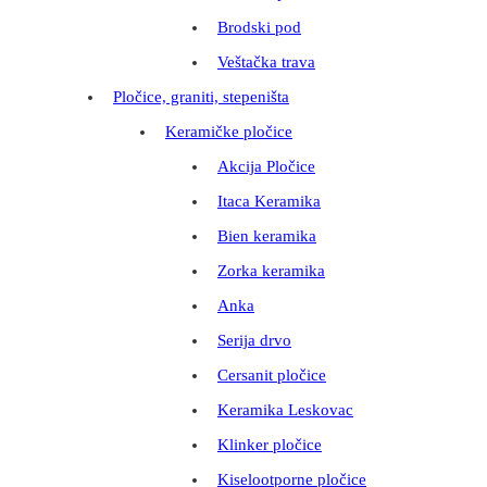
Brodski pod
Veštačka trava
Pločice, graniti, stepeništa
Keramičke pločice
Akcija Pločice
Itaca Keramika
Bien keramika
Zorka keramika
Anka
Serija drvo
Cersanit pločice
Keramika Leskovac
Klinker pločice
Kiselootporne pločice