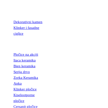
KAMEN I
FASADNE
CIGLICE
Dekorativni kamen
Klinker i fasadne
ciglice
KERAMIČKE
PLOČICE
Pločice na akciji
Itaca keramika
Bien keramika
Serija drvo
Zorka Keramika
Anka
Klinker pločice
Kiselootporne
pločice
Cersanit pločice