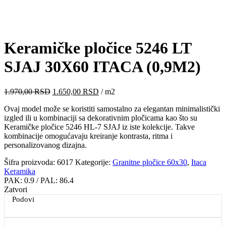
Click to enlarge
Keramičke pločice 5246 LT
SJAJ 30X60 ITACA (0,9M2)
Originalna
Trenutna
1.970,00
RSD
1.650,00
RSD
/ m2
cena
cena
Ovaj model može se koristiti samostalno za elegantan minimalistički
je
je:
izgled ili u kombinaciji sa dekorativnim pločicama kao što su
bila:
1.650,00 RSD.
Keramičke pločice 5246 HL-7 SJAJ iz iste kolekcije. Takve
1.970,00 RSD.
kombinacije omogućavaju kreiranje kontrasta, ritma i
personalizovanog dizajna.
Šifra proizvoda:
6017
Kategorije:
Granitne pločice 60x30
,
Itaca
Keramika
PAK:
0.9
/ PAL:
86.4
Zatvori
Podovi