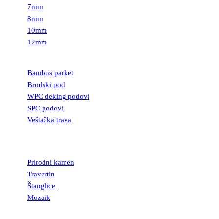
7mm
8mm
10mm
12mm
PODOVI
Bambus parket
Brodski pod
WPC deking podovi
SPC podovi
Veštačka trava
PRIRODNI
KAMEN
Prirodni kamen
Travertin
Štanglice
Mozaik
UKRASNI