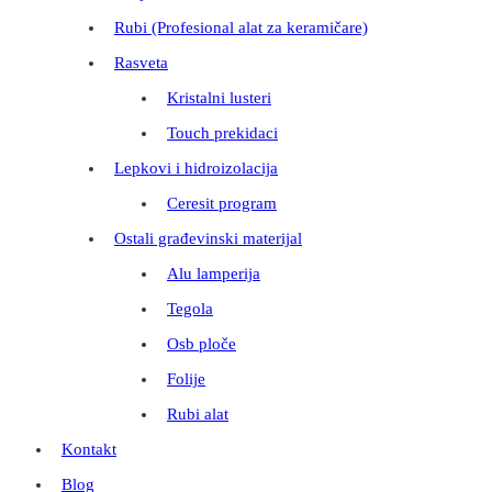
Rubi (Profesional alat za keramičare)
Rasveta
Kristalni lusteri
Touch prekidaci
Lepkovi i hidroizolacija
Ceresit program
Ostali građevinski materijal
Alu lamperija
Tegola
Osb ploče
Folije
Rubi alat
Kontakt
Blog