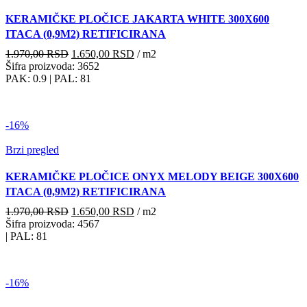
KERAMIČKE PLOČICE JAKARTA WHITE 300X600
ITACA (0,9M2) RETIFICIRANA
Originalna
Trenutna
1.970,00
RSD
1.650,00
RSD
/ m2
cena
cena
Šifra proizvoda: 3652
je
je:
PAK: 0.9
| PAL: 81
bila:
1.650,00 RSD.
1.970,00 RSD.
-16%
Brzi pregled
KERAMIČKE PLOČICE ONYX MELODY BEIGE 300X600
ITACA (0,9M2) RETIFICIRANA
Originalna
Trenutna
1.970,00
RSD
1.650,00
RSD
/ m2
cena
cena
Šifra proizvoda: 4567
je
je:
| PAL: 81
bila:
1.650,00 RSD.
1.970,00 RSD.
-16%