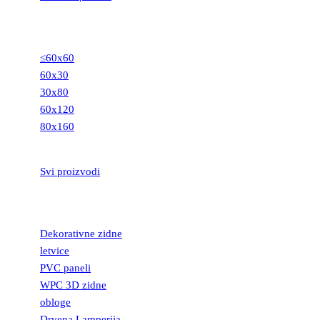
GRANITNE
PLOČICE
≤60x60
60x30
30x80
60x120
80x160
STEPENIŠTA
Svi proizvodi
DEKORATIVNE
LETVICE
Dekorativne zidne
letvice
PVC paneli
WPC 3D zidne
obloge
Drvena Lamperija