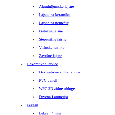
Aluminijumske lajsne
Lajsne za keramiku
Lajsne za nemeštaj
Prelazne lajsne
Stepenišne lajsne
Visinske razlike
Završne lajsne
Dekorativne letvice
Dekorativne zidne letvice
PVC paneli
WPC 3D zidne obloge
Drvena Lamperija
Leksan
Leksan 4 mm