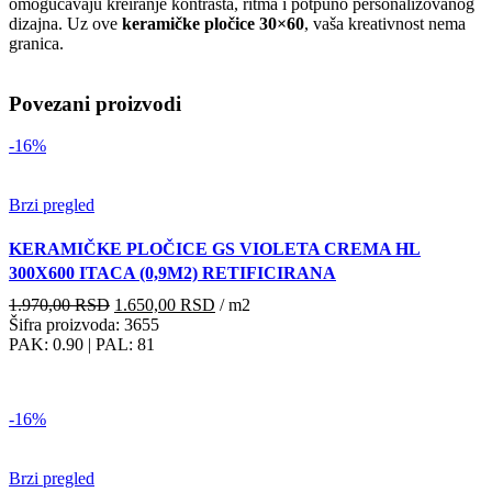
omogućavaju kreiranje kontrasta, ritma i potpuno personalizovanog
dizajna. Uz ove
keramičke pločice 30×60
, vaša kreativnost nema
granica.
Povezani proizvodi
-16%
Brzi pregled
KERAMIČKE PLOČICE GS VIOLETA CREMA HL
300X600 ITACA (0,9M2) RETIFICIRANA
Originalna
Trenutna
1.970,00
RSD
1.650,00
RSD
/ m2
cena
cena
Šifra proizvoda: 3655
je
je:
PAK: 0.90
| PAL: 81
bila:
1.650,00 RSD.
1.970,00 RSD.
-16%
Brzi pregled