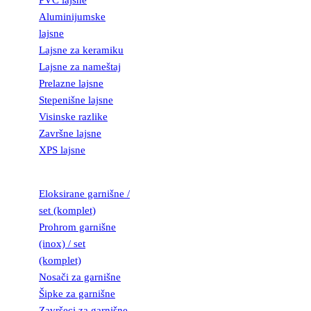
PVC lajsne
Aluminijumske
lajsne
Lajsne za keramiku
Lajsne za nameštaj
Prelazne lajsne
Stepenišne lajsne
Visinske razlike
Završne lajsne
XPS lajsne
GARNIŠNE
Eloksirane garnišne /
set (komplet)
Prohrom garnišne
(inox) / set
(komplet)
Nosači za garnišne
Šipke za garnišne
Završeci za garnišne