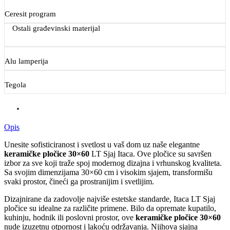
Ceresit program
Ostali građevinski materijal
Alu lamperija
Tegola
Opis
Unesite sofisticiranost i svetlost u vaš dom uz naše elegantne
keramičke pločice 30×60
LT Sjaj Itaca. Ove pločice su savršen
izbor za sve koji traže spoj modernog dizajna i vrhunskog kvaliteta.
Sa svojim dimenzijama 30×60 cm i visokim sjajem, transformišu
svaki prostor, čineći ga prostranijim i svetlijim.
Dizajnirane da zadovolje najviše estetske standarde, Itaca LT Sjaj
pločice su idealne za različite primene. Bilo da opremate kupatilo,
kuhinju, hodnik ili poslovni prostor, ove
keramičke pločice 30×60
nude izuzetnu otpornost i lakoću održavanja. Njihova sjajna