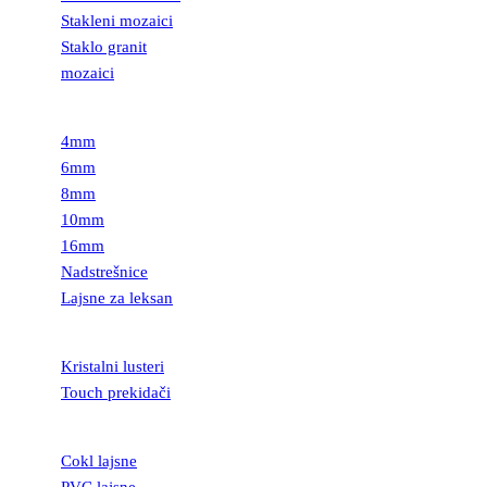
Stakleni mozaici
Staklo granit
mozaici
LEKSAN
4mm
6mm
8mm
10mm
16mm
Nadstrešnice
Lajsne za leksan
RASVETA
Kristalni lusteri
Touch prekidači
LAJSNE
Cokl lajsne