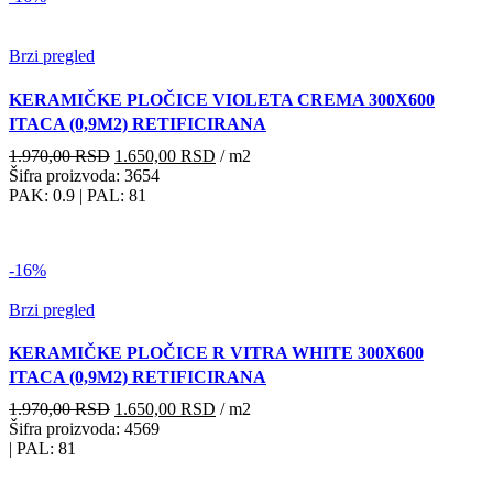
Brzi pregled
KERAMIČKE PLOČICE VIOLETA CREMA 300X600
ITACA (0,9M2) RETIFICIRANA
Originalna
Trenutna
1.970,00
RSD
1.650,00
RSD
/ m2
cena
cena
Šifra proizvoda: 3654
je
je:
PAK: 0.9
| PAL: 81
bila:
1.650,00 RSD.
1.970,00 RSD.
-16%
Brzi pregled
KERAMIČKE PLOČICE R VITRA WHITE 300X600
ITACA (0,9M2) RETIFICIRANA
Originalna
Trenutna
1.970,00
RSD
1.650,00
RSD
/ m2
cena
cena
Šifra proizvoda: 4569
je
je:
| PAL: 81
bila:
1.650,00 RSD.
1.970,00 RSD.