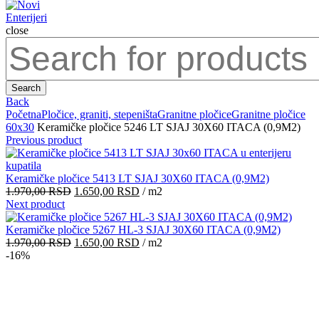
close
Search
for:
Search
Back
Početna
Pločice, graniti, stepeništa
Granitne pločice
Granitne pločice
60x30
Keramičke pločice 5246 LT SJAJ 30X60 ITACA (0,9M2)
Previous product
Keramičke pločice 5413 LT SJAJ 30X60 ITACA (0,9M2)
Originalna
Trenutna
1.970,00
RSD
1.650,00
RSD
/ m2
cena
cena
Next product
je
je:
bila:
1.650,00 RSD.
Keramičke pločice 5267 HL-3 SJAJ 30X60 ITACA (0,9M2)
1.970,00 RSD.
Originalna
Trenutna
1.970,00
RSD
1.650,00
RSD
/ m2
cena
cena
-16%
je
je:
bila:
1.650,00 RSD.
1.970,00 RSD.