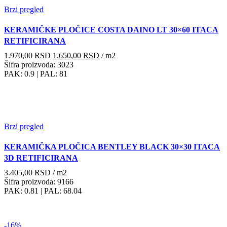
Brzi pregled
KERAMIČKE PLOČICE COSTA DAINO LT 30×60 ITACA
RETIFICIRANA
Originalna
Trenutna
1.970,00
RSD
1.650,00
RSD
/ m2
cena
cena
Šifra proizvoda: 3023
je
je:
PAK: 0.9
| PAL: 81
bila:
1.650,00 RSD.
1.970,00 RSD.
Brzi pregled
KERAMIČKA PLOČICA BENTLEY BLACK 30×30 ITACA
3D RETIFICIRANA
3.405,00
RSD
/ m2
Šifra proizvoda: 9166
PAK: 0.81
| PAL: 68.04
-16%