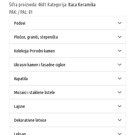
Šifra proizvoda:
4681
Kategorija:
Itaca Keramika
1.970,00 RSD.
PAK:
/ PAL:
81
Podovi
Pločice, graniti, stepeništa
Kolekcija Prirodni kamen
Ukrasni kamen i fasadne ciglice
Kupatila
Mozaici i staklene listele
Lajsne
Dekorativne letvice
Leksan