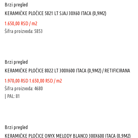
Brzi pregled
KERAMIČKE PLOČICE 5821 LT SJAJ 30X60 ITACA (0,9M2)
1.650,00
RSD
/ m2
Šifra proizvoda: 5853
Brzi pregled
KERAMIČKE PLOČICE 8022 LT 300X600 ITACA (0,9M2) / RETIFICIRANA
Originalna
Trenutna
1.970,00
RSD
1.650,00
RSD
/ m2
cena
cena
Šifra proizvoda: 4680
je
je:
| PAL: 81
bila:
1.650,00 RSD.
1.970,00 RSD.
Brzi pregled
KERAMIČKE PLOČICE ONYX MELODY BLANCO 300X600 ITACA (0,9M2)