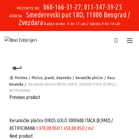
060-166-31-27; 011-347-39-25
-16%
-16%
-16%
-16%
-16%
-16%
-16%
POZOVITE NA:
Smederevski put 18D, 11000 Beograd /
ADRESA:
Zvezdara
Radno vreme: 9 do 17 sati / Subota:9 do 14 sati
Početna
Pločice, graniti, stepeništa
Keramičke pločice
Itaca
Keramika
Keramičke pločice MOOD WHITE 300X600 ITACA (0,9M2) /
RETIFICIRANA
Previous product
Keramičke pločice OIKOS GOLD 300X600 ITACA (0,9M2) /
Originalna
Trenutna
RETIFICIRANA
1.970,00
RSD
1.650,00
RSD
/ m2
cena
cena
Next product