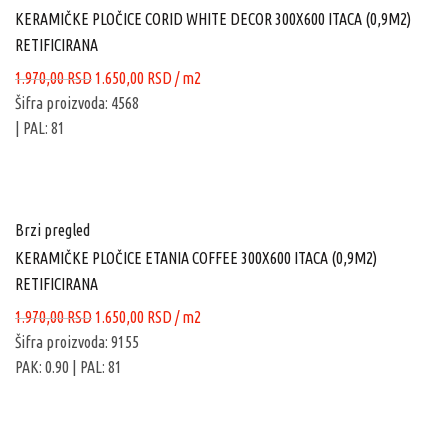
KERAMIČKE PLOČICE CORID WHITE DECOR 300X600 ITACA (0,9M2)
RETIFICIRANA
Originalna
Trenutna
1.970,00
RSD
1.650,00
RSD
/ m2
cena
cena
Šifra proizvoda: 4568
je
je:
| PAL: 81
bila:
1.650,00 RSD.
1.970,00 RSD.
Brzi pregled
KERAMIČKE PLOČICE ETANIA COFFEE 300X600 ITACA (0,9M2)
RETIFICIRANA
Originalna
Trenutna
1.970,00
RSD
1.650,00
RSD
/ m2
cena
cena
Šifra proizvoda: 9155
je
je:
PAK: 0.90
| PAL: 81
bila:
1.650,00 RSD.
1.970,00 RSD.