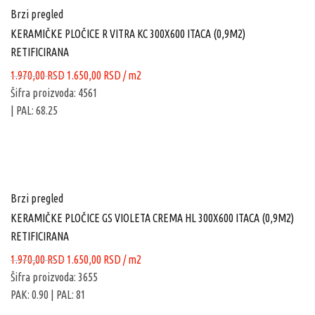
Brzi pregled
KERAMIČKE PLOČICE R VITRA KC 300X600 ITACA (0,9M2)
RETIFICIRANA
Originalna
Trenutna
1.970,00
RSD
1.650,00
RSD
/ m2
cena
cena
Šifra proizvoda: 4561
je
je:
| PAL: 68.25
bila:
1.650,00 RSD.
1.970,00 RSD.
Brzi pregled
KERAMIČKE PLOČICE GS VIOLETA CREMA HL 300X600 ITACA (0,9M2)
RETIFICIRANA
Originalna
Trenutna
1.970,00
RSD
1.650,00
RSD
/ m2
cena
cena
Šifra proizvoda: 3655
je
je:
PAK: 0.90
| PAL: 81
bila:
1.650,00 RSD.