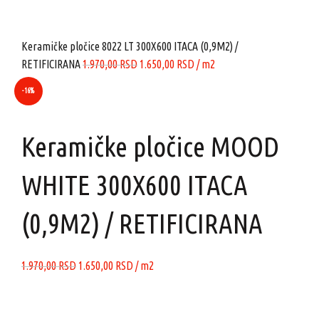
je
je:
bila:
1.650,00 RSD.
1.970,00 RSD.
Keramičke pločice 8022 LT 300X600 ITACA (0,9M2) /
Originalna
Trenutna
RETIFICIRANA
1.970,00
RSD
1.650,00
RSD
/ m2
cena
cena
-16%
je
je:
bila:
1.650,00 RSD.
Click to enlarge
1.970,00 RSD.
Keramičke pločice MOOD
WHITE 300X600 ITACA
(0,9M2) / RETIFICIRANA
Originalna
Trenutna
1.970,00
RSD
1.650,00
RSD
/ m2
cena
cena
je
je:
bila:
1.650,00 RSD.