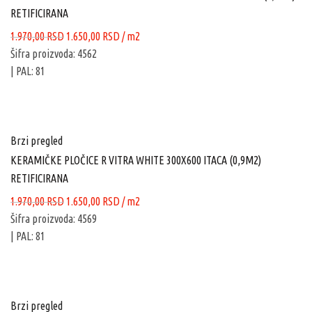
RETIFICIRANA
Originalna
Trenutna
1.970,00
RSD
1.650,00
RSD
/ m2
cena
cena
Šifra proizvoda: 4562
je
je:
| PAL: 81
bila:
1.650,00 RSD.
1.970,00 RSD.
Brzi pregled
KERAMIČKE PLOČICE R VITRA WHITE 300X600 ITACA (0,9M2)
RETIFICIRANA
Originalna
Trenutna
1.970,00
RSD
1.650,00
RSD
/ m2
cena
cena
Šifra proizvoda: 4569
je
je:
| PAL: 81
bila:
1.650,00 RSD.
1.970,00 RSD.
Brzi pregled