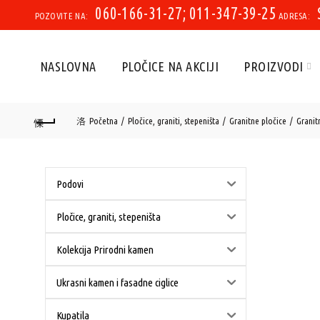
060-166-31-27; 011-347-39-25
POZOVITE NA:
ADRESA:
NASLOVNA
PLOČICE NA AKCIJI
PROIZVODI
Početna
Pločice, graniti, stepeništa
Granitne pločice
Granit
Podovi
Pločice, graniti, stepeništa
Kolekcija Prirodni kamen
Ukrasni kamen i fasadne ciglice
Kupatila