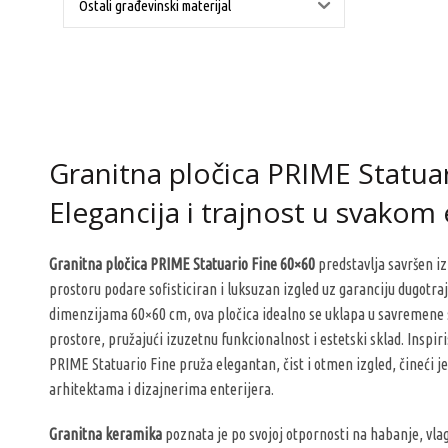
Ostali građevinski materijal
Granitna pločica PRIME Statua
Elegancija i trajnost u svakom 
Granitna pločica PRIME Statuario Fine 60×60
predstavlja savršen iz
prostoru podare sofisticiran i luksuzan izgled uz garanciju dugotraj
dimenzijama 60×60 cm, ova pločica idealno se uklapa u savremene
prostore, pružajući izuzetnu funkcionalnost i estetski sklad. Ins
PRIME Statuario Fine pruža elegantan, čist i otmen izgled, čineći
arhitektama i dizajnerima enterijera.
Granitna keramika
poznata je po svojoj otpornosti na habanje, vla