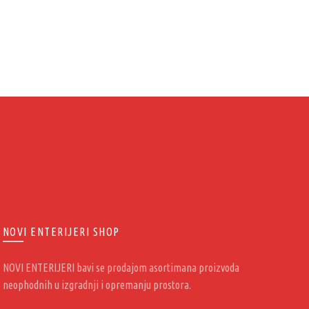
RETI
1.98
Šifr
NOVI ENTERIJERI SHOP
NOVI ENTERIJERI bavi se prodajom asortimana proizvoda
neophodnih u izgradnji i opremanju prostora.