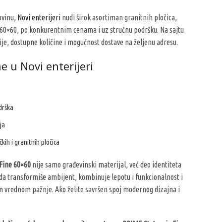
ovinu,
Novi enterijeri
nudi širok asortiman granitnih pločica,
e 60×60, po konkurentnim cenama i uz stručnu podršku. Na sajtu
je, dostupne količine i mogućnost dostave na željenu adresu.
ne u
Novi enterijeri
drška
ja
kih i granitnih pločica
 Fine 60×60
nije samo građevinski materijal, već deo identiteta
da transformiše ambijent, kombinuje lepotu i funkcionalnost i
om vrednom pažnje. Ako želite savršen spoj modernog dizajna i