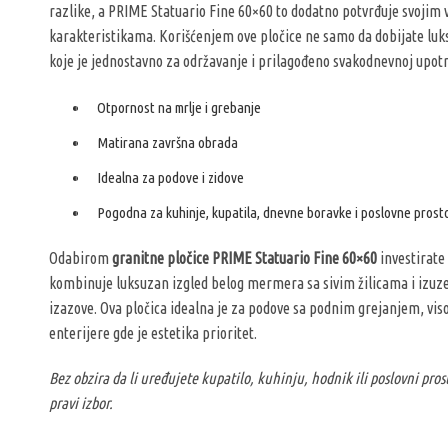
razlike, a PRIME Statuario Fine 60×60 to dodatno potvrđuje svojim
karakteristikama. Korišćenjem ove pločice ne samo da dobijate luksu
koje je jednostavno za održavanje i prilagođeno svakodnevnoj upotr
Otpornost na mrlje i grebanje
Matirana završna obrada
Idealna za podove i zidove
Pogodna za kuhinje, kupatila, dnevne boravke i poslovne prost
Odabirom
granitne pločice PRIME Statuario Fine 60×60
investirate 
kombinuje luksuzan izgled belog mermera sa sivim žilicama i izuz
izazove. Ova pločica idealna je za podove sa podnim grejanjem, vis
enterijere gde je estetika prioritet.
Bez obzira da li uređujete kupatilo, kuhinju, hodnik ili poslovni pro
pravi izbor.