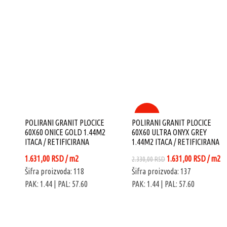
-30%
POLIRANI GRANIT PLOCICE
POLIRANI GRANIT PLOCICE
60X60 ONICE GOLD 1.44M2
60X60 ULTRA ONYX GREY
ITACA / RETIFICIRANA
1.44M2 ITACA / RETIFICIRANA
Originalna
Trenut
1.631,00
RSD
/ m2
1.631,00
RSD
/ m2
2.330,00
RSD
cena
cena
Šifra proizvoda: 118
Šifra proizvoda: 137
je
je:
PAK: 1.44
| PAL: 57.60
PAK: 1.44
| PAL: 57.60
bila:
1.631,0
2.330,00 RSD.