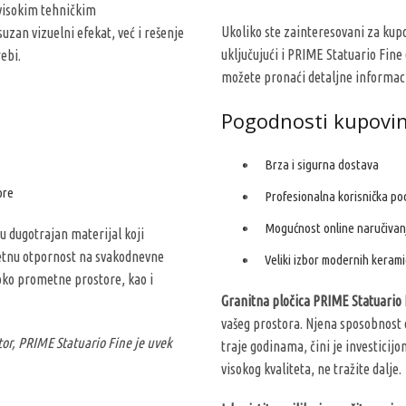
 visokim tehničkim
Ukoliko ste zainteresovani za kup
zan vizuelni efekat, već i rešenje
uključujući i PRIME Statuario Fin
ebi.
možete pronaći detaljne informaci
Pogodnosti kupovi
Brza i sigurna dostava
ore
Profesionalna korisnička po
Mogućnost online naručivan
u dugotrajan materijal koji
etnu otpornost na svakodnevne
Veliki izbor modernih keramič
oko prometne prostore, kao i
Granitna pločica PRIME Statuario
vašeg prostora. Njena sposobnost 
stor, PRIME Statuario Fine je uvek
traje godinama, čini je investicij
visokog kvaliteta, ne tražite dalje.