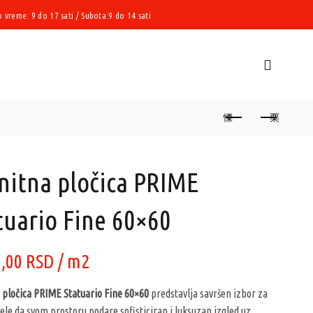
vreme: 9 do 17 sati / Subota:9 do 14 sati
nitna pločica PRIME
tuario Fine 60×60
0,00
RSD
/ m2
 pločica PRIME Statuario Fine 60×60
predstavlja savršen izbor za
žele da svom prostoru podare sofisticiran i luksuzan izgled uz