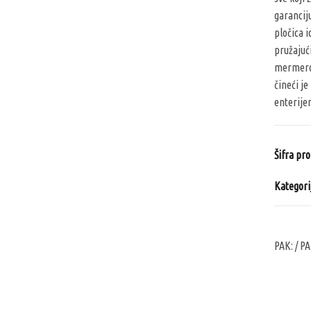
garancij
pločica 
pružajuć
mermerom
čineći j
enterijer
Šifra pr
Kategori
PAK:
/ PA