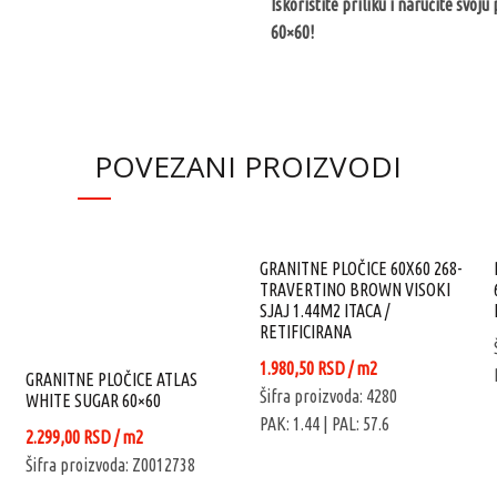
Iskoristite priliku i naručite svo
60×60!
POVEZANI PROIZVODI
GRANITNE PLOČICE 60X60 268-
TRAVERTINO BROWN VISOKI
SJAJ 1.44M2 ITACA /
RETIFICIRANA
na
1.980,50
RSD
/ m2
GRANITNE PLOČICE ATLAS
Šifra proizvoda: 4280
WHITE SUGAR 60×60
PAK: 1.44
| PAL: 57.6
0 RSD.
2.299,00
RSD
/ m2
Šifra proizvoda: Z0012738