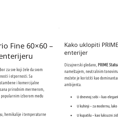
rio Fine 60×60 –
Kako uklopiti PRIM
enterijer
enterijeru
Dizajnerski gledano,
PRIME Statua
bor za sve koji žele da svom
nameštajem, neutralnim tonovima i
nosti i otpornosti. Sa
možete je koristiti kao dominantan
 stambene i komercijalne
ambijenta.
pirisana prirodnim mermerom,
 je popularnim izborom među
U dnevnoj sobi – kao elega
U kuhinji – za modernu, lako
gu, hemikalije i temperaturne
U kupatilu – kao luksuzni zidn