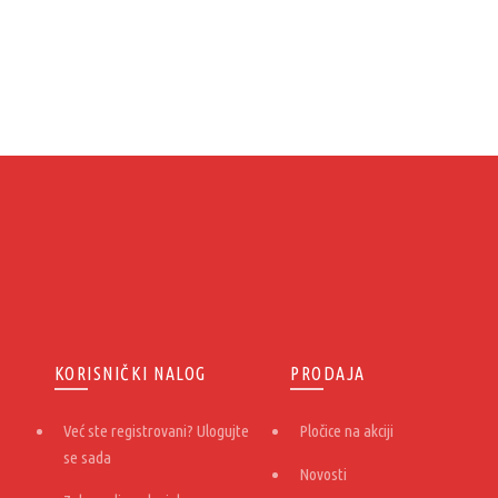
KORISNIČKI NALOG
PRODAJA
Već ste registrovani? Ulogujte
Pločice na akciji
se sada
Novosti