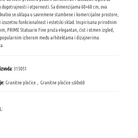
u dugotrajnosti i otpornosti. Sa dimenzijama 60×60 cm, ova
idealno se uklapa u savremene stambene i komercijalne prostore,
i izuzetnu funkcionalnost i estetski sklad. Inspirisana prirodnim
, PRIME Statuario Fine pruža elegantan, čist i otmen izgled,
e popularnim izborom među arhitektama i dizajnerima
a.
oizvoda:
315051
je:
Granitne pločice
,
Granitne pločice ≤60x60
L: