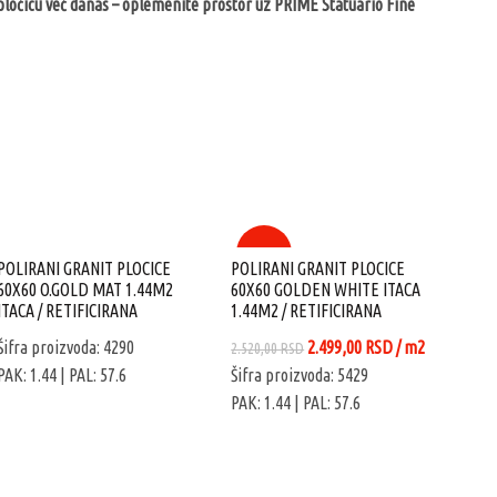
ju pločicu već danas – oplemenite prostor uz PRIME Statuario Fine
-1%
POLIRANI GRANIT PLOCICE
POLIRANI GRANIT PLOCICE
60X60 O.GOLD MAT 1.44M2
60X60 GOLDEN WHITE ITACA
ITACA / RETIFICIRANA
1.44M2 / RETIFICIRANA
Originalna
Trenutna
Šifra proizvoda: 4290
2.499,00
RSD
/ m2
2.520,00
RSD
cena
cena
PAK: 1.44
| PAL: 57.6
Šifra proizvoda: 5429
je
je:
PAK: 1.44
| PAL: 57.6
bila:
2.499,00 RSD.
POLI
2.520,00 RSD.
60X6
SJAJ