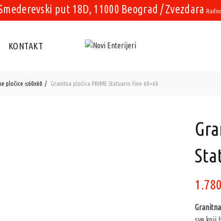
Smederevski put 18D, 11000 Beograd / Zvezdara
Radno 
KONTAKT
ne pločice ≤60x60
Granitna pločica PRIME Statuario Fine 60×60
Gra
Sta
1.78
Granitna
sve koji 