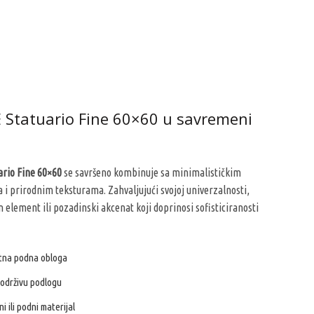
E Statuario Fine 60×60 u savremeni
rio Fine 60×60
se savršeno kombinuje sa minimalističkim
 prirodnim teksturama. Zahvaljujući svojoj univerzalnosti,
 element ili pozadinski akcenat koji doprinosi sofisticiranosti
ntna podna obloga
 održivu podlogu
i ili podni materijal