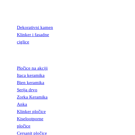
KAMEN I
FASADNE
CIGLICE
Dekorativni kamen
Klinker i fasadne
ciglice
KERAMIČKE
PLOČICE
Pločice na akciji
Itaca keramika
Bien keramika
Serija drvo
Zorka Keramika
Anka
Klinker pločice
Kiselootporne
pločice
Cersanit pločice