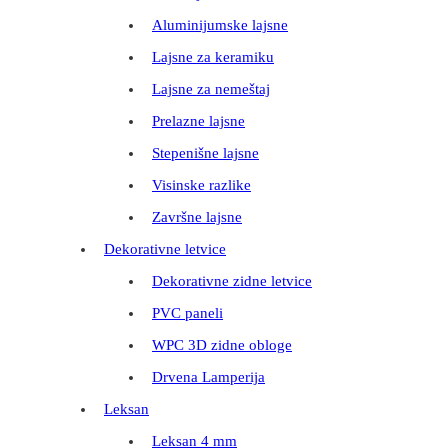
Aluminijumske lajsne
Lajsne za keramiku
Lajsne za nemeštaj
Prelazne lajsne
Stepenišne lajsne
Visinske razlike
Završne lajsne
Dekorativne letvice
Dekorativne zidne letvice
PVC paneli
WPC 3D zidne obloge
Drvena Lamperija
Leksan
Leksan 4 mm