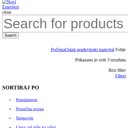
close
Search
for:
Search
Početna
Ostali građevinski materijal
Folije
S
Prikazano je svih 3 rezultata
p
Brzi filter
c
Filteri
o
v
SORTIRAJ PO
k
n
Popularnost
Prosečna ocena
Najnovije
Cena: od niže ka višoj