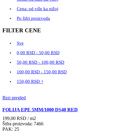
Cena: od više ka nižoj
Po šifri proizvoda
FILTER CENE
Sve
0,00
RSD
-
50,00
RSD
50,00
RSD
-
100,00
RSD
100,00
RSD
-
150,00
RSD
150,00
RSD
+
Brzi pregled
FOLIJA EPE 5MM/1000 DS40 RED
199,00
RSD
/ m2
Šifra proizvoda: 7466
PAK: 25