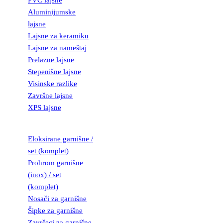
PVC lajsne
Aluminijumske
lajsne
Lajsne za keramiku
Lajsne za nameštaj
Prelazne lajsne
Stepenišne lajsne
Visinske razlike
Završne lajsne
XPS lajsne
GARNIŠNE
Eloksirane garnišne /
set (komplet)
Prohrom garnišne
(inox) / set
(komplet)
Nosači za garnišne
Šipke za garnišne
Završeci za garnišne