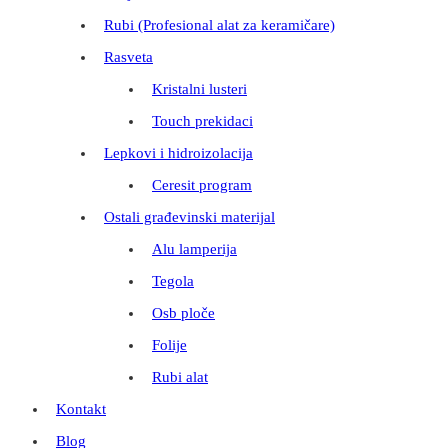
Rubi (Profesional alat za keramičare)
Rasveta
Kristalni lusteri
Touch prekidaci
Lepkovi i hidroizolacija
Ceresit program
Ostali građevinski materijal
Alu lamperija
Tegola
Osb ploče
Folije
Rubi alat
Kontakt
Blog