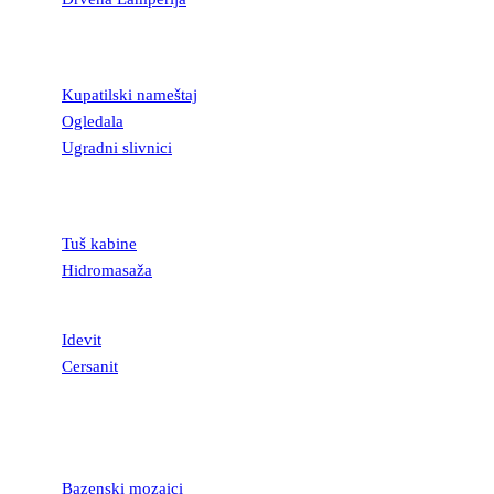
KUPATILSKA
OPREMA
Kupatilski nameštaj
Ogledala
Ugradni slivnici
TUŠ KABINE I
KADE
Tuš kabine
Hidromasaža
SANITARIJE
Idevit
Cersanit
MOZAICI I
STAKLENE
LISTELE
Bazenski mozaici