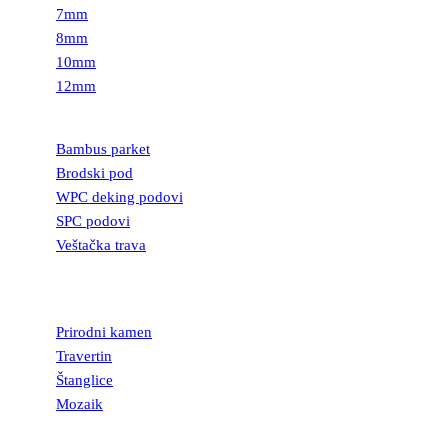
7mm
8mm
10mm
12mm
PODOVI
Bambus parket
Brodski pod
WPC deking podovi
SPC podovi
Veštačka trava
PRIRODNI
KAMEN
Prirodni kamen
Travertin
Štanglice
Mozaik
UKRASNI