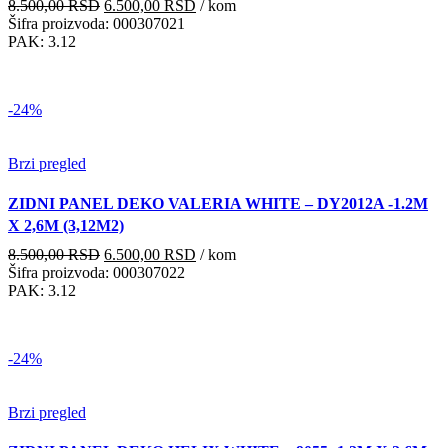
Originalna
Trenutna
8.500,00
RSD
6.500,00
RSD
/ kom
cena
cena
Šifra proizvoda: 000307021
je
je:
PAK: 3.12
bila:
6.500,00 RSD.
8.500,00 RSD.
-24%
Brzi pregled
ZIDNI PANEL DEKO VALERIA WHITE – DY2012A -1.2M
X 2,6M (3,12M2)
Originalna
Trenutna
8.500,00
RSD
6.500,00
RSD
/ kom
cena
cena
Šifra proizvoda: 000307022
je
je:
PAK: 3.12
bila:
6.500,00 RSD.
8.500,00 RSD.
-24%
Brzi pregled