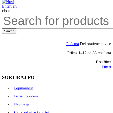
close
Search
for:
Search
Početna
Dekorativne letvice
Prikaz 1–12 od 88 rezultata
Brzi filter
Filteri
SORTIRAJ PO
Popularnost
Prosečna ocena
Najnovije
Cena: od niže ka višoj