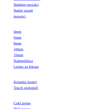
Stakleni mozaici
Staklo granit
mozaici
LEKSAN
4mm
6mm
8mm
10mm
16mm
Nadstrešnice
Lajsne za leksan
RASVETA
Kristalni lusteri
Touch prekidači
LAJSNE
Cokl lajsne