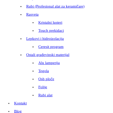
Rubi (Profesional alat za keramičare)
Rasveta
Kristalni lusteri
Touch prekidaci
Lepkovi i hidroizolacija
Ceresit program
Ostali građevinski materijal
Alu lamperija
Tegola
Osb ploče
Folije
Rubi alat
Kontakt
Blog