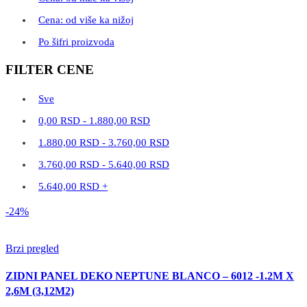
Cena: od više ka nižoj
Po šifri proizvoda
FILTER CENE
Sve
0,00
RSD
-
1.880,00
RSD
1.880,00
RSD
-
3.760,00
RSD
3.760,00
RSD
-
5.640,00
RSD
5.640,00
RSD
+
-24%
Brzi pregled
ZIDNI PANEL DEKO NEPTUNE BLANCO – 6012 -1.2M X
2,6M (3,12M2)