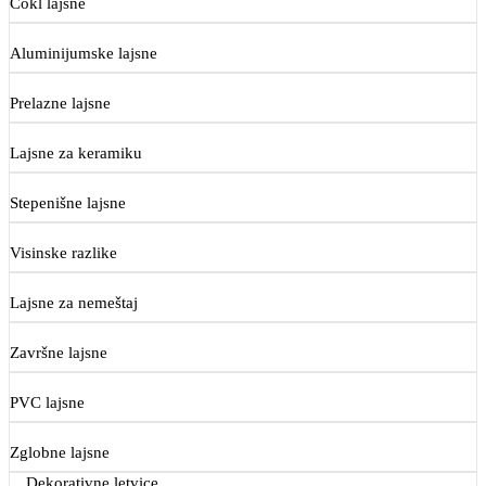
Cokl lajsne
Aluminijumske lajsne
Prelazne lajsne
Lajsne za keramiku
Stepenišne lajsne
Visinske razlike
Lajsne za nemeštaj
Završne lajsne
PVC lajsne
Zglobne lajsne
Dekorativne letvice