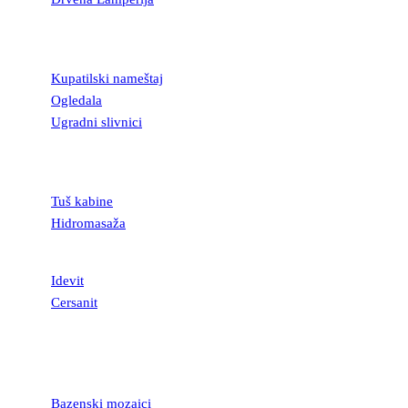
KUPATILSKA
OPREMA
Kupatilski nameštaj
Ogledala
Ugradni slivnici
TUŠ KABINE I
KADE
Tuš kabine
Hidromasaža
SANITARIJE
Idevit
Cersanit
MOZAICI I
STAKLENE
LISTELE
Bazenski mozaici