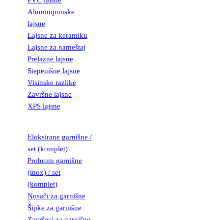
PVC lajsne
Aluminijumske
lajsne
Lajsne za keramiku
Lajsne za nameštaj
Prelazne lajsne
Stepenišne lajsne
Visinske razlike
Završne lajsne
XPS lajsne
GARNIŠNE
Eloksirane garnišne /
set (komplet)
Prohrom garnišne
(inox) / set
(komplet)
Nosači za garnišne
Šipke za garnišne
Završeci za garnišne