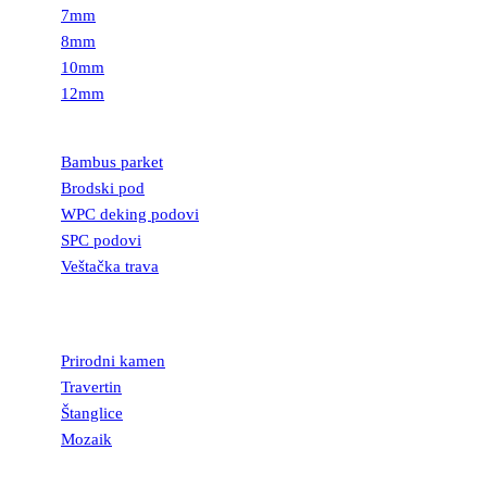
7mm
8mm
10mm
12mm
PODOVI
Bambus parket
Brodski pod
WPC deking podovi
SPC podovi
Veštačka trava
PRIRODNI
KAMEN
Prirodni kamen
Travertin
Štanglice
Mozaik
UKRASNI