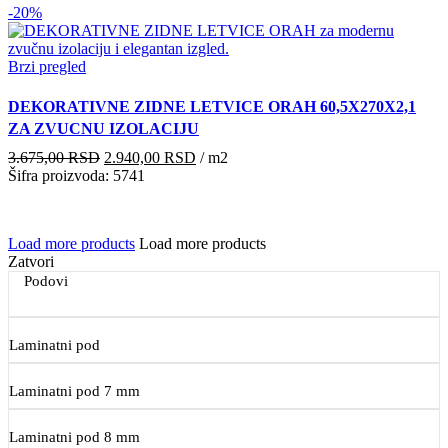
-20%
Brzi pregled
DEKORATIVNE ZIDNE LETVICE ORAH 60,5X270X2,1
ZA ZVUCNU IZOLACIJU
Originalna
Trenutna
3.675,00
RSD
2.940,00
RSD
/ m2
cena
cena
Šifra proizvoda: 5741
je
je:
bila:
2.940,00 RSD.
3.675,00 RSD.
Load more products
Load more products
Zatvori
Podovi
Laminatni pod
Laminatni pod 7 mm
Laminatni pod 8 mm