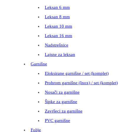
Leksan 6 mm
Leksan 8 mm
Leksan 10 mm
Leksan 16 mm
Nadstrešnice
Lajsne za leksan
Garnišne
Eloksirane garnišne / set (komplet)
Prohrom garnišne (Inox) / set (komplet)
Nosači za garnišne
Šipke za garnišne
Završeci za garnišne
PVC garnišne
Folije