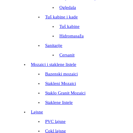
Ogledala
Tuš kabine i kade
Tuš kabine
Hidromasaža
Sanitarije
Cersanit
Mozaici i staklene listele
Bazenski mozaici
Stakleni Mozaici
Staklo Granit Mozaici
Staklene listele
Lajsne
PVC lajsne
Cokl lajsne