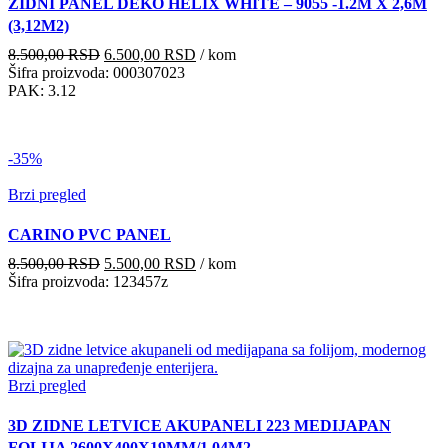
ZIDNI PANEL DEKO HELIX WHITE – 9055 -1.2M X 2,6M
(3,12M2)
Originalna
Trenutna
8.500,00
RSD
6.500,00
RSD
/ kom
cena
cena
Šifra proizvoda: 000307023
je
je:
PAK: 3.12
bila:
6.500,00 RSD.
8.500,00 RSD.
-35%
Brzi pregled
CARINO PVC PANEL
Originalna
Trenutna
8.500,00
RSD
5.500,00
RSD
/ kom
cena
cena
Šifra proizvoda: 123457z
je
je:
bila:
5.500,00 RSD.
8.500,00 RSD.
Brzi pregled
3D ZIDNE LETVICE AKUPANELI 223 MEDIJAPAN
FOLIJA 2600X400X19MM/1.04M2