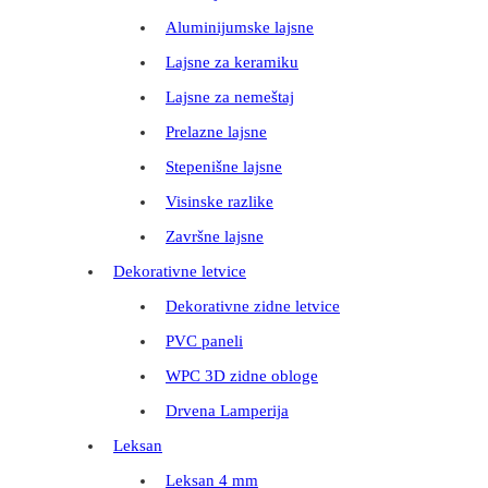
Aluminijumske lajsne
Lajsne za keramiku
Lajsne za nemeštaj
Prelazne lajsne
Stepenišne lajsne
Visinske razlike
Završne lajsne
Dekorativne letvice
Dekorativne zidne letvice
PVC paneli
WPC 3D zidne obloge
Drvena Lamperija
Leksan
Leksan 4 mm