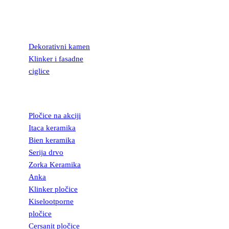
KAMEN I
FASADNE
CIGLICE
Dekorativni kamen
Klinker i fasadne
ciglice
KERAMIČKE
PLOČICE
Pločice na akciji
Itaca keramika
Bien keramika
Serija drvo
Zorka Keramika
Anka
Klinker pločice
Kiselootporne
pločice
Cersanit pločice