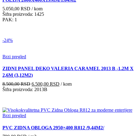
5.050,00
RSD
/ kom
Šifra proizvoda: 1425
PAK: 1
-24%
Brzi pregled
ZIDNI PANEL DEKO VALERIA CARAMEL 2013 B -1.2M X
2,6M (3,12M2)
Originalna
Trenutna
8.500,00
RSD
6.500,00
RSD
/ kom
cena
cena
Šifra proizvoda: 2013B
je
je:
bila:
6.500,00 RSD.
8.500,00 RSD.
Brzi pregled
PVC ZIDNA OBLOGA 2950×400 R812 /9,44M2/