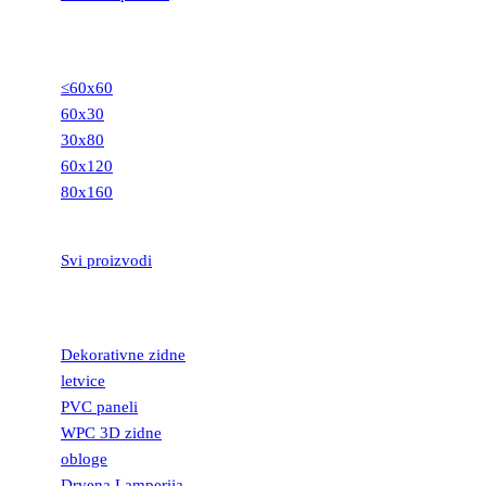
GRANITNE
PLOČICE
≤60x60
60x30
30x80
60x120
80x160
STEPENIŠTA
Svi proizvodi
DEKORATIVNE
LETVICE
Dekorativne zidne
letvice
PVC paneli
WPC 3D zidne
obloge
Drvena Lamperija