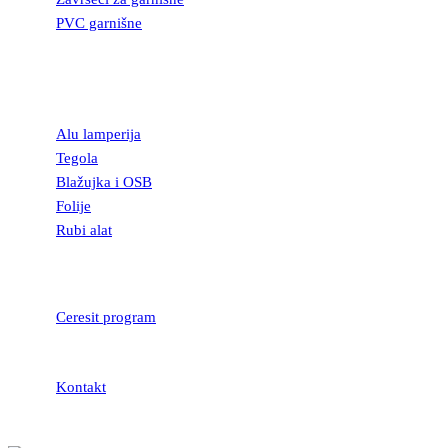
PVC garnišne
OSTALI
GRAĐEVINSKI
MATERIJAL
Alu lamperija
Tegola
Blažujka i OSB
Folije
Rubi alat
LEPKOVI I
HIDROIZOLACIJA
Ceresit program
Kontakt