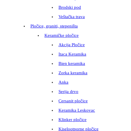
Brodski pod
Veštačka trava
Pločice, graniti, stepeništa
Keramičke pločice
Akcija Pločice
Itaca Keramika
Bien keramika
Zorka keramika
Anka
Serija drvo
Cersanit pločice
Keramika Leskovac
Klinker pločice
Kiselootporne pločice