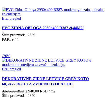
Brzi pregled
PVC ZIDNA OBLOGA 2950×400 R387 /9,44M2/
Šifra proizvoda: 2639
PAK: 9.44
-20%
Brzi pregled
DEKORATIVNE ZIDNE LETVICE GREY KOTO
60,5X270X2,1 ZA ZVUCNU IZOLACIJU
Originalna
Trenutna
3.675,00
RSD
2.940,00
RSD
/ m2
cena
cena
Šifra proizvoda: 5740
je
je:
bila:
2.940,00 RSD.
3.675,00 RSD.