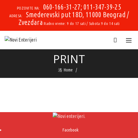
060-166-31-27; 011-347-39-25
POZOVITE NA:
Smederevski put 18D, 11000 Beograd /
ADRESA:
Zvezdara
Radno vreme: 9 do 17 sati / Subota:9 do 14 sati
PRINT
Home
Facebook