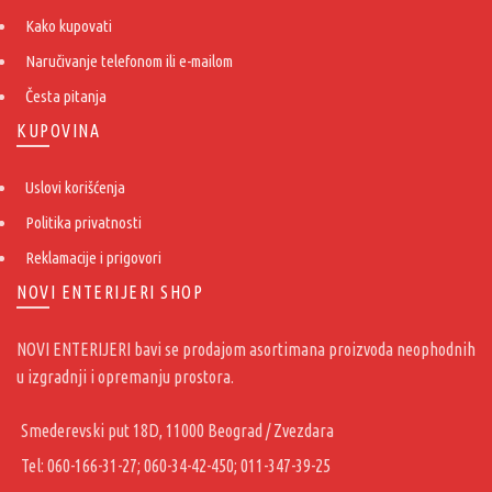
Kako kupovati
Naručivanje telefonom ili e-mailom
Česta pitanja
KUPOVINA
Uslovi korišćenja
Politika privatnosti
Reklamacije i prigovori
NOVI ENTERIJERI SHOP
NOVI ENTERIJERI bavi se prodajom asortimana proizvoda neophodnih
u izgradnji i opremanju prostora.
Smederevski put 18D, 11000 Beograd / Zvezdara
Tel: 060-166-31-27; 060-34-42-450; 011-347-39-25