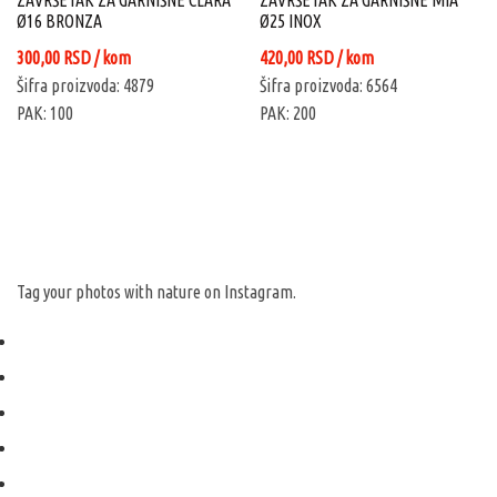
ZAVRŠETAK ZA GARNIŠNE CLARA
ZAVRŠETAK ZA GARNIŠNE MIA
Ø16 BRONZA
Ø25 INOX
300,00
RSD
/ kom
420,00
RSD
/ kom
Šifra proizvoda: 4879
Šifra proizvoda: 6564
PAK: 100
PAK: 200
Tag your photos with
nature
on Instagram.