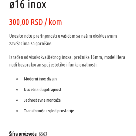
ø16 inox
300,00
RSD
/ kom
Unesite notu prefinjenosti u vaš dom sa našim ekskluzivnim
završecima za garnišne.
Izrađen od visokokvalitetnog inoxa, prečnika 16mm, model Hera
nudi besprekoran spoj estetike i funkcionalnosti.
Moderni inox dizajn
Izuzetna dugotrajnost
Jednostavna montaža
Transformiše izgled prostorije
Šifra proizvoda:
6563