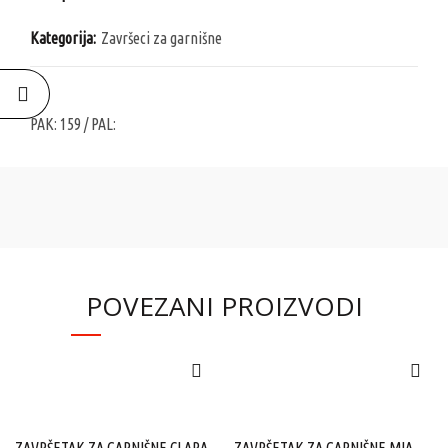
Kategorija:
Završeci za garnišne
PAK:
159
/ PAL:
POVEZANI PROIZVODI