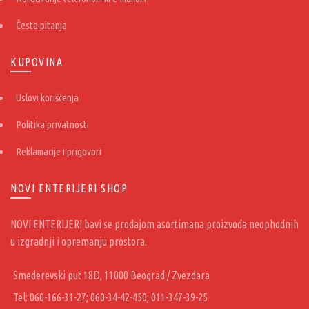
Česta pitanja
KUPOVINA
Uslovi korišćenja
Politika privatnosti
Reklamacije i prigovori
NOVI ENTERIJERI SHOP
NOVI ENTERIJERI bavi se prodajom asortimana proizvoda neophodnih
u izgradnji i opremanju prostora.
Smederevski put 18D, 11000 Beograd / Zvezdara
Tel: 060-166-31-27; 060-34-42-450; 011-347-39-25