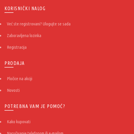
KORISNIČKI NALOG
Već ste registrovani? Ulogujte se sada
Zaboravljena lozinka
Registracija
PRODAJA
Pločice na akciji
Novosti
POTREBNA VAM JE POMOĆ?
Kako kupovati
Naručivanje telefonom ili e-mailom