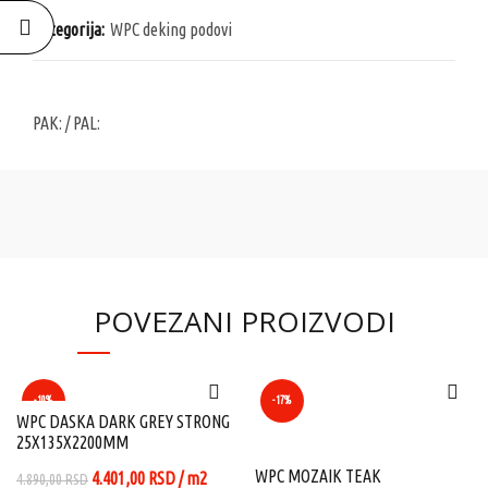
Kategorija:
WPC deking podovi
PAK:
/ PAL:
POVEZANI PROIZVODI
-10%
-17%
WPC DASKA DARK GREY STRONG
25X135X2200MM
WPC MOZAIK TEAK
Originalna
Trenutna
4.401,00
RSD
/ m2
4.890,00
RSD