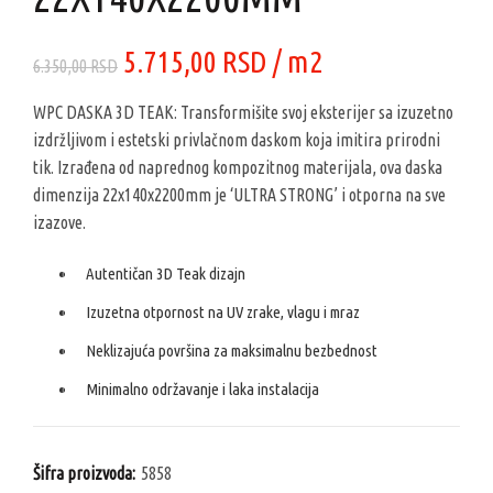
Originalna
Trenutna
5.715,00
RSD
/ m2
6.350,00
RSD
cena
cena
WPC DASKA 3D TEAK: Transformišite svoj eksterijer sa izuzetno
izdržljivom i estetski privlačnom daskom koja imitira prirodni
je
je:
tik. Izrađena od naprednog kompozitnog materijala, ova daska
dimenzija 22x140x2200mm je ‘ULTRA STRONG’ i otporna na sve
bila:
5.715,00 RSD.
izazove.
6.350,00 RSD.
Autentičan 3D Teak dizajn
Izuzetna otpornost na UV zrake, vlagu i mraz
Neklizajuća površina za maksimalnu bezbednost
Minimalno održavanje i laka instalacija
Šifra proizvoda:
5858