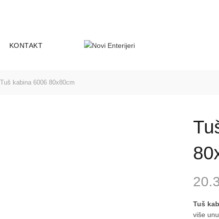
-25
Smederevski put 18D, 11000 Be
ADRESA:
KONTAKT
Tuš kabina 6006 80x80cm
Tu
80
20.
Tuš ka
više unu