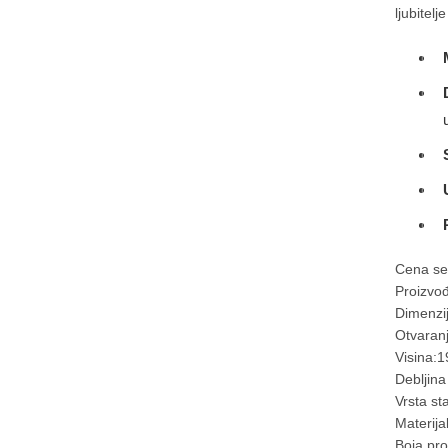
ljubitel
Cena se
Proizvo
Dimenzi
Otvaranj
Visina:
Debljin
Vrsta st
Materija
Boja prof