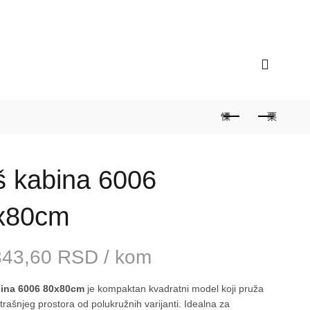
ograd / Zvezdara
Radno vreme: 9 do 17 sati /
š kabina 6006
x80cm
343,60
RSD
/ kom
bina 6006 80x80cm
je kompaktan kvadratni model koji pruža
trašnjeg prostora od polukružnih varijanti. Idealna za