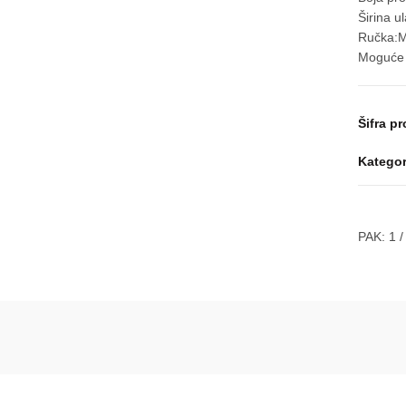
Širina 
Ručka:M
Moguće j
Šifra p
Kategor
PAK:
1
/