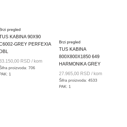
Brzi pregled
TUS KABINA 90X90
Brzi pregled
C6002-GREY PERFEXIA
TUS KABINA
DBL
800X800X1850 649
33.150,00
RSD
/ kom
HARMONIKA GREY
Šifra proizvoda: 706
27.965,00
RSD
/ kom
PAK: 1
Brzi
Šifra proizvoda: 4533
TUS
PAK: 1
DEO
80X
FIX
GR
10.