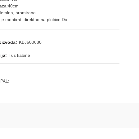
ulaza:40cm
etalna, hromirana
e montirati direktno na pločice:Da
roizvoda:
KBJ600680
ija:
Tuš kabine
 PAL: