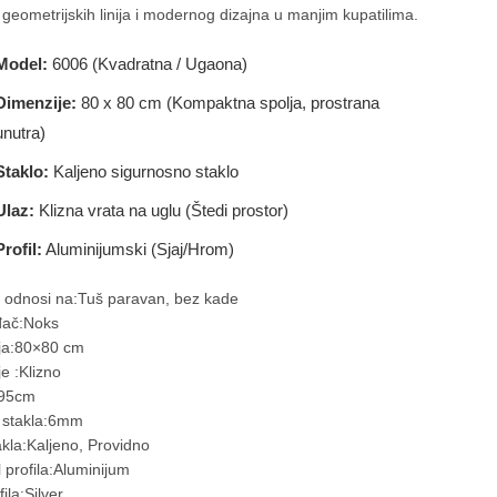
je geometrijskih linija i modernog dizajna u manjim kupatilima.
Model:
6006 (Kvadratna / Ugaona)
Dimenzije:
80 x 80 cm (Kompaktna spolja, prostrana
unutra)
Staklo:
Kaljeno sigurnosno staklo
Ulaz:
Klizna vrata na uglu (Štedi prostor)
Profil:
Aluminijumski (Sjaj/Hrom)
 odnosi na:Tuš paravan, bez kade
đač:Noks
ja:80×80 cm
e :Klizno
195cm
a stakla:6mm
akla:Kaljeno, Providno
l profila:Aluminijum
ila:Silver