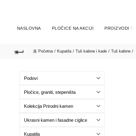
060-166-31-27; 011-347-39
POZOVITE NA:
Subota:9 do 14 sati
NASLOVNA
PLOČICE NA AKCIJI
PROIZVODI
Početna
Kupatila
Tuš kabine i kade
Tuš kabine
Podovi
Pločice, graniti, stepeništa
Kolekcija Prirodni kamen
Ukrasni kamen i fasadne ciglice
Kupatila