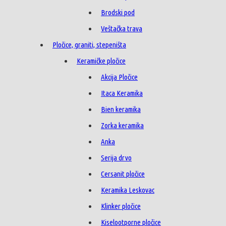
Brodski pod
Veštačka trava
Pločice, graniti, stepeništa
Keramičke pločice
Akcija Pločice
Itaca Keramika
Bien keramika
Zorka keramika
Anka
Serija drvo
Cersanit pločice
Keramika Leskovac
Klinker pločice
Kiselootporne pločice