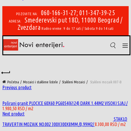
060-166-31-27; 011-347-39-25
POZOVITE NA:
Smederevski put 18D, 11000 Beograd /
ADRESA:
Zvezdara
Radno vreme: 9 do 17 sati / Subota:9 do 14 sati
Početna
Mozaici i staklene listele
Stakleni Mozaici
Stakleni mozaik 007-B
Previous product
Polirani granit PLOCICE 60X60 PG6054(6124) DARK 1.44M2 VISOKI SJAJ /
1.980,50
RSD
/ m2
Next product
STAKLO
TRAVERTIN MOZAIK NO.002 300X300X8MM /0,99M2/
8.300,00
RSD
/ m2