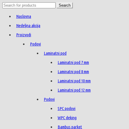
Search
Search
for:
Naslovna
Nedeljna akcija
Proizvodi
Podovi
Laminatni pod
Laminatni pod 7 mm
Laminatni pod 8 mm
Laminatni pod 10 mm
Laminatni pod 12 mm
Podovi
SPC podovi
WPC deking
Bambus parket