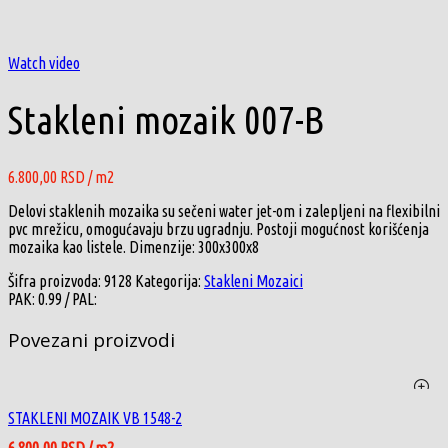
Click to enlarge
Watch video
Stakleni mozaik 007-B
6.800,00
RSD
/ m2
Delovi staklenih mozaika su sečeni water jet-om i zalepljeni na flexibilni
pvc mrežicu, omogućavaju brzu ugradnju. Postoji mogućnost korišćenja
mozaika kao listele. Dimenzije: 300x300x8
Šifra proizvoda:
9128
Kategorija:
Stakleni Mozaici
PAK:
0.99
/ PAL:
Povezani proizvodi
STAKLENI MOZAIK VB 1548-2