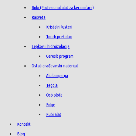
Rubi (Profesional alat za keramičare)
Rasveta
Kristalni lusteri
Touch prekidaci
Lepkovi i hidroizolacija
Ceresit program
Ostali građevinski materijal
Alu lamperija
Tegola
Osb ploče
Folije
Rubi alat
Kontakt
Blog