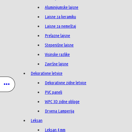
Aluminijumske lajsne
Lajsne za keramiku
Lajsne za nemeštaj
Prelazne lajsne
Stepenišne lajsne
Visinske razlike
Završne lajsne
Dekorativne letvice
Dekorativne zidne letvice
PVC paneli
WPC 3D zidne obloge
Drvena Lamperija
Leksan
Leksan 4 mm