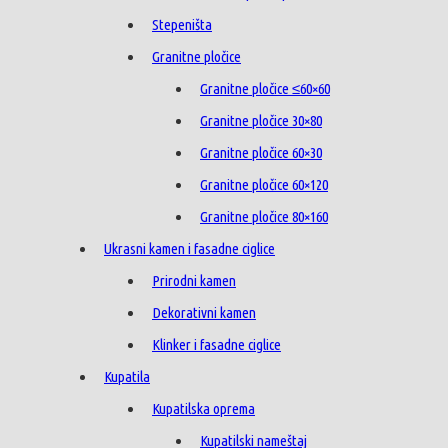
Stepeništa
Granitne pločice
Granitne pločice ≤60×60
Granitne pločice 30×80
Granitne pločice 60×30
Granitne pločice 60×120
Granitne pločice 80×160
Ukrasni kamen i fasadne ciglice
Prirodni kamen
Dekorativni kamen
Klinker i fasadne ciglice
Kupatila
Kupatilska oprema
Kupatilski nameštaj