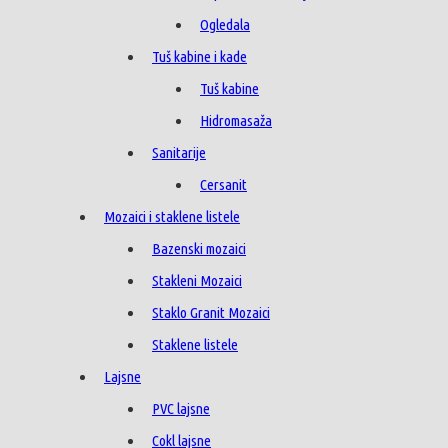
Ogledala
Tuš kabine i kade
Tuš kabine
Hidromasaža
Sanitarije
Cersanit
Mozaici i staklene listele
Bazenski mozaici
Stakleni Mozaici
Staklo Granit Mozaici
Staklene listele
Lajsne
PVC lajsne
Cokl lajsne