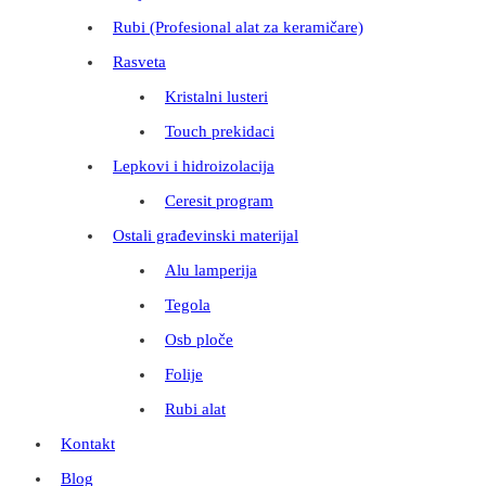
Rubi (Profesional alat za keramičare)
Rasveta
Kristalni lusteri
Touch prekidaci
Lepkovi i hidroizolacija
Ceresit program
Ostali građevinski materijal
Alu lamperija
Tegola
Osb ploče
Folije
Rubi alat
Kontakt
Blog