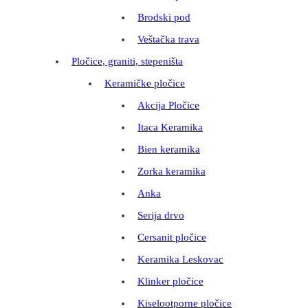
Brodski pod
Veštačka trava
Pločice, graniti, stepeništa
Keramičke pločice
Akcija Pločice
Itaca Keramika
Bien keramika
Zorka keramika
Anka
Serija drvo
Cersanit pločice
Keramika Leskovac
Klinker pločice
Kiselootporne pločice