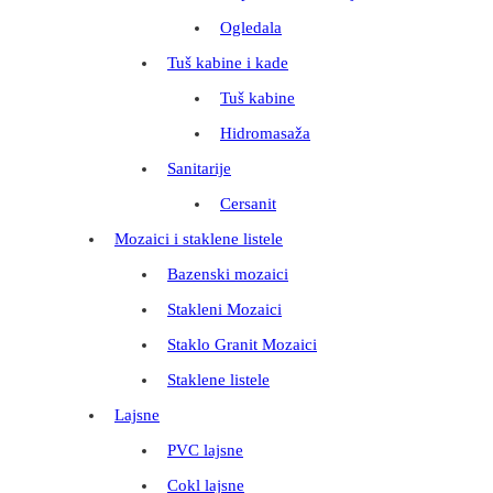
Ogledala
Tuš kabine i kade
Tuš kabine
Hidromasaža
Sanitarije
Cersanit
Mozaici i staklene listele
Bazenski mozaici
Stakleni Mozaici
Staklo Granit Mozaici
Staklene listele
Lajsne
PVC lajsne
Cokl lajsne