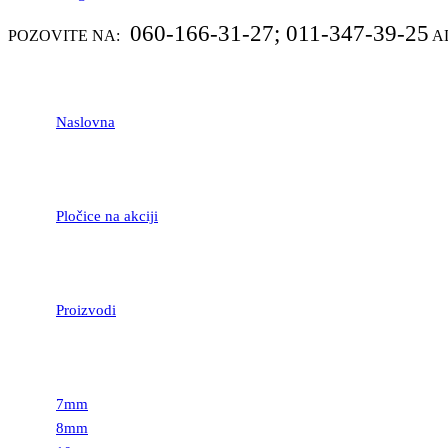
060-166-31-27; 011-347-39-25
POZOVITE NA:
A
Naslovna
Pločice na akciji
Proizvodi
LAMINATNI POD
7mm
8mm