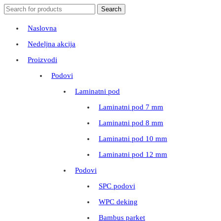
Search
Search
for:
Naslovna
Nedeljna akcija
Proizvodi
Podovi
Laminatni pod
Laminatni pod 7 mm
Laminatni pod 8 mm
Laminatni pod 10 mm
Laminatni pod 12 mm
Podovi
SPC podovi
WPC deking
Bambus parket