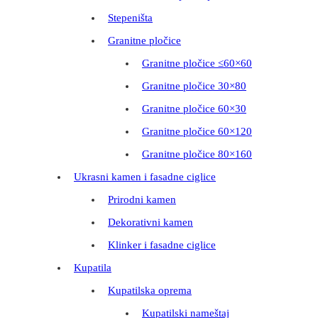
Stepeništa
Granitne pločice
Granitne pločice ≤60×60
Granitne pločice 30×80
Granitne pločice 60×30
Granitne pločice 60×120
Granitne pločice 80×160
Ukrasni kamen i fasadne ciglice
Prirodni kamen
Dekorativni kamen
Klinker i fasadne ciglice
Kupatila
Kupatilska oprema
Kupatilski nameštaj