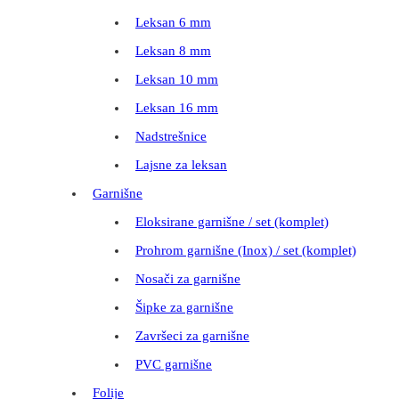
Leksan 6 mm
Leksan 8 mm
Leksan 10 mm
Leksan 16 mm
Nadstrešnice
Lajsne za leksan
Garnišne
Eloksirane garnišne / set (komplet)
Prohrom garnišne (Inox) / set (komplet)
Nosači za garnišne
Šipke za garnišne
Završeci za garnišne
PVC garnišne
Folije