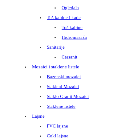
Ogledala
Tuš kabine i kade
Tuš kabine
Hidromasaža
Sanitarije
Cersanit
Mozaici i staklene listele
Bazenski mozaici
Stakleni Mozaici
Staklo Granit Mozaici
Staklene listele
Lajsne
PVC lajsne
Cokl lajsne