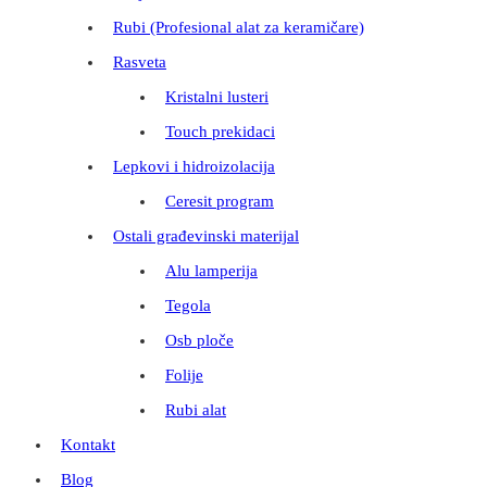
Rubi (Profesional alat za keramičare)
Rasveta
Kristalni lusteri
Touch prekidaci
Lepkovi i hidroizolacija
Ceresit program
Ostali građevinski materijal
Alu lamperija
Tegola
Osb ploče
Folije
Rubi alat
Kontakt
Blog