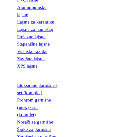
PVC lajsne
Aluminijumske
lajsne
Lajsne za keramiku
Lajsne za nameštaj
Prelazne lajsne
Stepenišne lajsne
Visinske razlike
Završne lajsne
XPS lajsne
GARNIŠNE
Eloksirane garnišne /
set (komplet)
Prohrom garnišne
(inox) / set
(komplet)
Nosači za garnišne
Šipke za garnišne
Završeci za garnišne