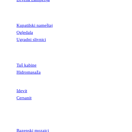
KUPATILSKA
OPREMA
Kupatilski nameštaj
Ogledala
Ugradni slivnici
TUŠ KABINE I
KADE
Tuš kabine
Hidromasaža
SANITARIJE
Idevit
Cersanit
MOZAICI I
STAKLENE
LISTELE
Bazenski mozaici