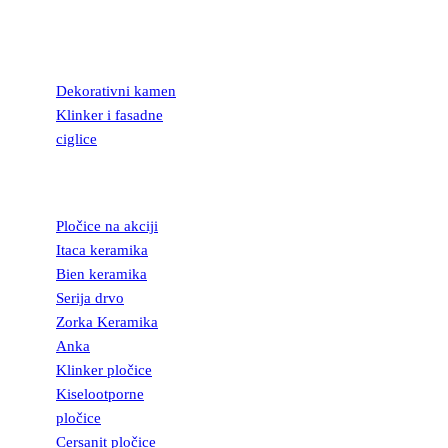
KAMEN I
FASADNE
CIGLICE
Dekorativni kamen
Klinker i fasadne
ciglice
KERAMIČKE
PLOČICE
Pločice na akciji
Itaca keramika
Bien keramika
Serija drvo
Zorka Keramika
Anka
Klinker pločice
Kiselootporne
pločice
Cersanit pločice