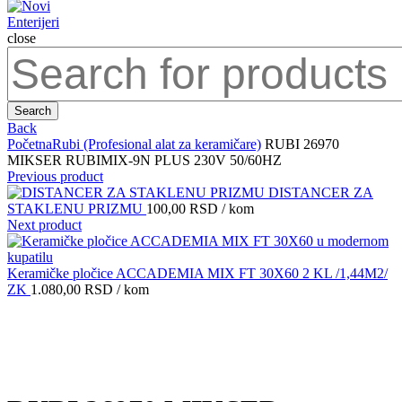
close
Search
for:
Search
Back
Početna
Rubi (Profesional alat za keramičare)
RUBI 26970
MIKSER RUBIMIX-9N PLUS 230V 50/60HZ
Previous product
DISTANCER ZA
STAKLENU PRIZMU
100,00
RSD
/ kom
Next product
Keramičke pločice ACCADEMIA MIX FT 30X60 2 KL /1,44M2/
ZK
1.080,00
RSD
/ kom
Click to enlarge