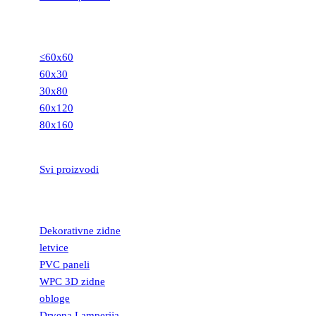
GRANITNE
PLOČICE
≤60x60
60x30
30x80
60x120
80x160
STEPENIŠTA
Svi proizvodi
DEKORATIVNE
LETVICE
Dekorativne zidne
letvice
PVC paneli
WPC 3D zidne
obloge
Drvena Lamperija