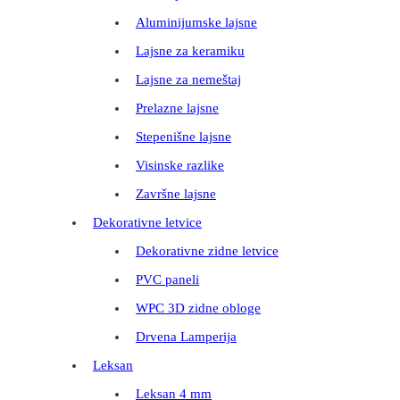
Aluminijumske lajsne
Lajsne za keramiku
Lajsne za nemeštaj
Prelazne lajsne
Stepenišne lajsne
Visinske razlike
Završne lajsne
Dekorativne letvice
Dekorativne zidne letvice
PVC paneli
WPC 3D zidne obloge
Drvena Lamperija
Leksan
Leksan 4 mm