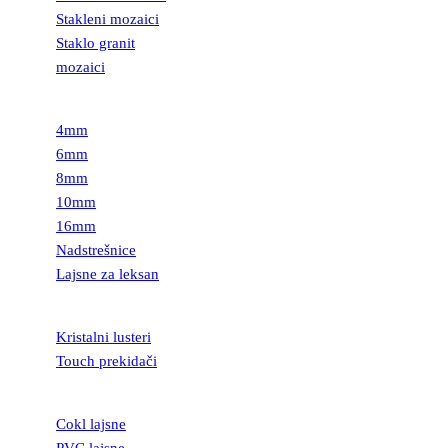
Stakleni mozaici
Staklo granit
mozaici
LEKSAN
4mm
6mm
8mm
10mm
16mm
Nadstrešnice
Lajsne za leksan
RASVETA
Kristalni lusteri
Touch prekidači
LAJSNE
Cokl lajsne