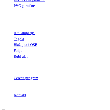
PVC garnišne
OSTALI
GRAĐEVINSKI
MATERIJAL
Alu lamperija
Tegola
Blažujka i OSB
Folije
Rubi alat
LEPKOVI I
HIDROIZOLACIJA
Ceresit program
Kontakt