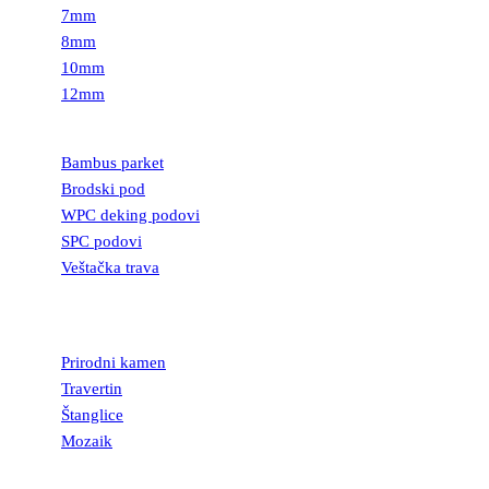
7mm
8mm
10mm
12mm
PODOVI
Bambus parket
Brodski pod
WPC deking podovi
SPC podovi
Veštačka trava
PRIRODNI
KAMEN
Prirodni kamen
Travertin
Štanglice
Mozaik
UKRASNI