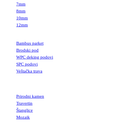
7mm
8mm
10mm
12mm
PODOVI
Bambus parket
Brodski pod
WPC deking podovi
SPC podovi
Veštačka trava
PRIRODNI
KAMEN
Prirodni kamen
Travertin
Štanglice
Mozaik
UKRASNI