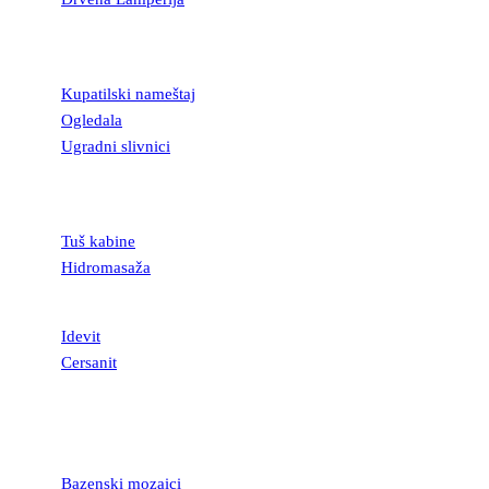
KUPATILSKA
OPREMA
Kupatilski nameštaj
Ogledala
Ugradni slivnici
TUŠ KABINE I
KADE
Tuš kabine
Hidromasaža
SANITARIJE
Idevit
Cersanit
MOZAICI I
STAKLENE
LISTELE
Bazenski mozaici