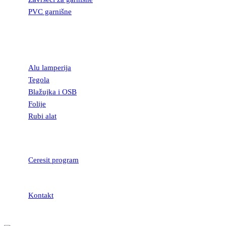
PVC garnišne
OSTALI
GRAĐEVINSKI
MATERIJAL
Alu lamperija
Tegola
Blažujka i OSB
Folije
Rubi alat
LEPKOVI I
HIDROIZOLACIJA
Ceresit program
Kontakt