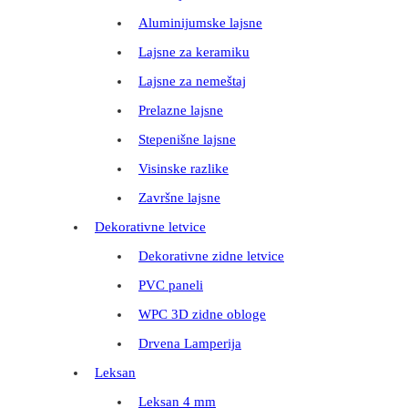
Aluminijumske lajsne
Lajsne za keramiku
Lajsne za nemeštaj
Prelazne lajsne
Stepenišne lajsne
Visinske razlike
Završne lajsne
Dekorativne letvice
Dekorativne zidne letvice
PVC paneli
WPC 3D zidne obloge
Drvena Lamperija
Leksan
Leksan 4 mm