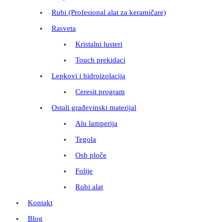
Rubi (Profesional alat za keramičare)
Rasveta
Kristalni lusteri
Touch prekidaci
Lepkovi i hidroizolacija
Ceresit program
Ostali građevinski materijal
Alu lamperija
Tegola
Osb ploče
Folije
Rubi alat
Kontakt
Blog