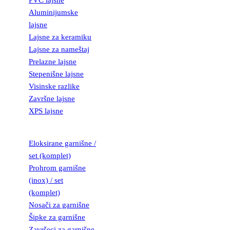
PVC lajsne
Aluminijumske
lajsne
Lajsne za keramiku
Lajsne za nameštaj
Prelazne lajsne
Stepenišne lajsne
Visinske razlike
Završne lajsne
XPS lajsne
GARNIŠNE
Eloksirane garnišne /
set (komplet)
Prohrom garnišne
(inox) / set
(komplet)
Nosači za garnišne
Šipke za garnišne
Završeci za garnišne