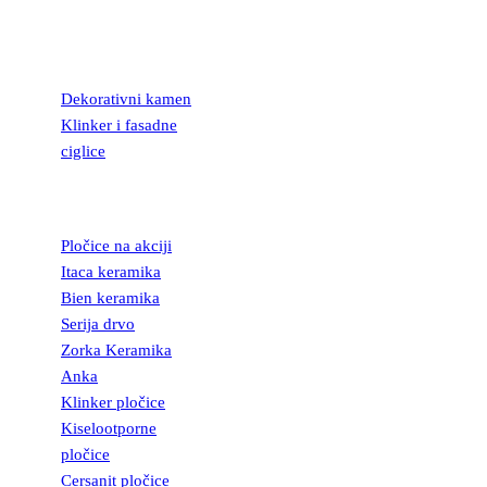
KAMEN I
FASADNE
CIGLICE
Dekorativni kamen
Klinker i fasadne
ciglice
KERAMIČKE
PLOČICE
Pločice na akciji
Itaca keramika
Bien keramika
Serija drvo
Zorka Keramika
Anka
Klinker pločice
Kiselootporne
pločice
Cersanit pločice