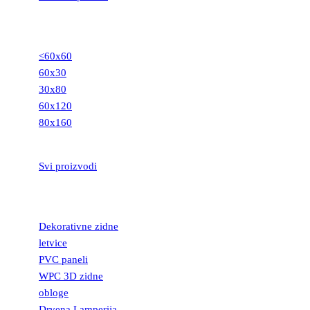
GRANITNE
PLOČICE
≤60x60
60x30
30x80
60x120
80x160
STEPENIŠTA
Svi proizvodi
DEKORATIVNE
LETVICE
Dekorativne zidne
letvice
PVC paneli
WPC 3D zidne
obloge
Drvena Lamperija