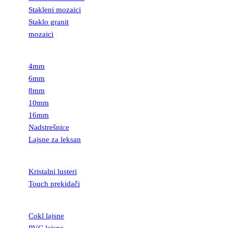
Stakleni mozaici
Staklo granit
mozaici
LEKSAN
4mm
6mm
8mm
10mm
16mm
Nadstrešnice
Lajsne za leksan
RASVETA
Kristalni lusteri
Touch prekidači
LAJSNE
Cokl lajsne