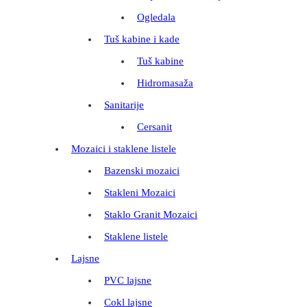
Ogledala
Tuš kabine i kade
Tuš kabine
Hidromasaža
Sanitarije
Cersanit
Mozaici i staklene listele
Bazenski mozaici
Stakleni Mozaici
Staklo Granit Mozaici
Staklene listele
Lajsne
PVC lajsne
Cokl lajsne