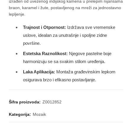
izrađen od uvezenog indijskog kamena u prelepim nijansama
braon, karamel i žute, postavljenog na mreži za jednostavno
lepljenje.
Trajnost i Otpornost:
Izdržava sve vremenske
uslove, idealan za unutrašnje i spoljne zidne
površine.
Estetska Raznolikost:
Njegove pastelne boje
harmonizuju se sa svakim stilom uređenja.
Laka Aplikacija:
Montaža građevinskim lepkom
osigurava brzo i efikasno postavljanje.
Šifra proizvoda:
Z0012852
Kategorija:
Mozaik