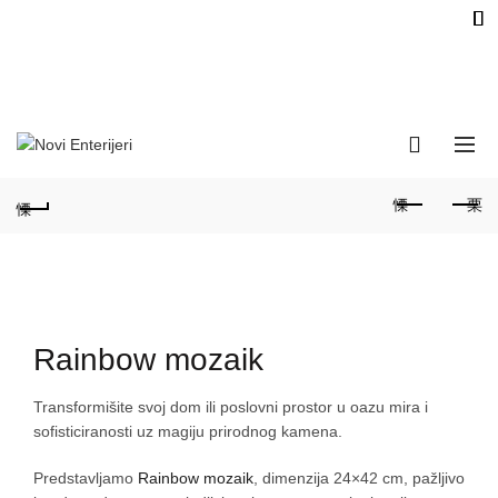
060-166-31-27; 011-347-39-
POZOVITE NA:
25
Smederevski put 18D, 11000
ADRESA:
Beograd / Zvezdara
Radno vreme: 9 do 17 sati /
Subota:9 do 14 sati
Rainbow mozaik
Transformišite svoj dom ili poslovni prostor u oazu mira i
sofisticiranosti uz magiju prirodnog kamena.
Predstavljamo
Rainbow mozaik
, dimenzija 24×42 cm, pažljivo