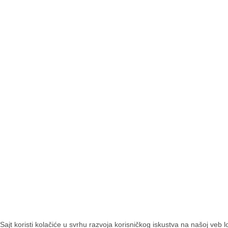
KORISNIČKI NALOG
PRODAJA
Već ste registrovani?
Pločice na akciji
Ulogujte se sada
Novosti
Zaboravljena lozinka
Registracija
Sajt koristi kolačiće u svrhu razvoja korisničkog iskustva na našoj veb 