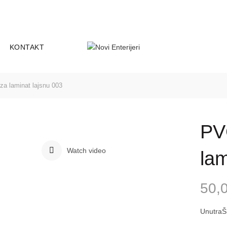
-25
Smederevski put 18D, 11000 Be
ADRESA:
KONTAKT
a laminat lajsnu 003
PV
Watch video
lam
50,
UnutraŠn