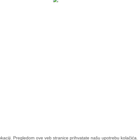
POTREBNA VAM JE
KUPOVINA
POMOĆ?
Uslovi korišćenja
Kako kupovati
Politika privatnosti
Naručivanje telefonom ili
Reklamacije i prigovori
e-mailom
Česta pitanja
© 2026
Novi Enterijeri
. All rights reserved
lokaciji. Pregledom ove veb stranice prihvatate našu upotrebu kolačića.