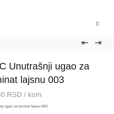
ograd / Zvezdara
Radno vreme: 9 do 17 sati /
C Unutrašnji ugao za
inat lajsnu 003
00
RSD
/ kom
ji ugao za laminat lajsnu 003