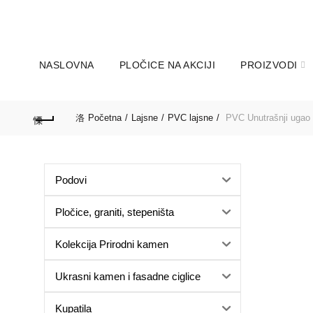
060-166-31-27; 011-347-39
POZOVITE NA:
Subota:9 do 14 sati
NASLOVNA
PLOČICE NA AKCIJI
PROIZVODI
Početna
Lajsne
PVC lajsne
PVC Unutrašnji ugao z
Podovi
Pločice, graniti, stepeništa
Kolekcija Prirodni kamen
Ukrasni kamen i fasadne ciglice
Kupatila