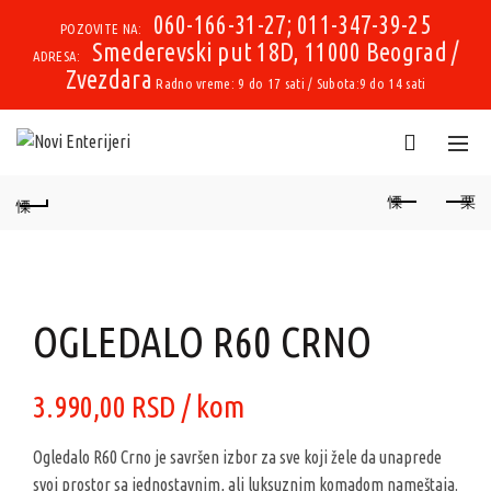
060-166-31-27; 011-347-39-25
POZOVITE NA:
Smederevski put 18D, 11000 Beograd /
ADRESA:
Zvezdara
Radno vreme: 9 do 17 sati / Subota:9 do 14 sati
OGLEDALO R60 CRNO
3.990,00
RSD
/ kom
Ogledalo R60 Crno je savršen izbor za sve koji žele da unaprede
svoj prostor sa jednostavnim, ali luksuznim komadom nameštaja.