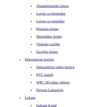
Aluminijumske lajsne
Lajsne za keramiku
Lajsne za nemeštaj
Prelazne lajsne
Stepenišne lajsne
Visinske razlike
Završne lajsne
Dekorativne letvice
Dekorativne zidne letvice
PVC paneli
WPC 3D zidne obloge
Drvena Lamperija
Leksan
Leksan 4 mm