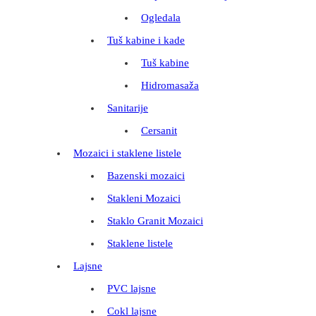
Ogledala
Tuš kabine i kade
Tuš kabine
Hidromasaža
Sanitarije
Cersanit
Mozaici i staklene listele
Bazenski mozaici
Stakleni Mozaici
Staklo Granit Mozaici
Staklene listele
Lajsne
PVC lajsne
Cokl lajsne