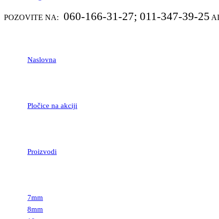
060-166-31-27; 011-347-39-25
POZOVITE NA:
A
Naslovna
Pločice na akciji
Proizvodi
LAMINATNI POD
7mm
8mm