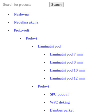
Search
Search
for:
Naslovna
Nedeljna akcija
Proizvodi
Podovi
Laminatni pod
Laminatni pod 7 mm
Laminatni pod 8 mm
Laminatni pod 10 mm
Laminatni pod 12 mm
Podovi
SPC podovi
WPC deking
Bambus parket