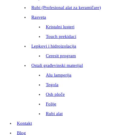
Rubi (Profesional alat za keramičare)
Rasveta
Kristalni lusteri
Touch prekidaci
Lepkovi i hidroizolacija
Ceresit program
Ostali građevinski materijal
Alu lamperija
Tegola
Osb ploče
Folije
Rubi alat
Kontakt
Blog