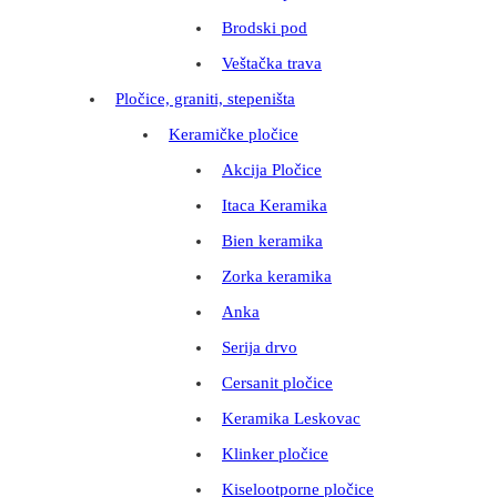
Brodski pod
Veštačka trava
Pločice, graniti, stepeništa
Keramičke pločice
Akcija Pločice
Itaca Keramika
Bien keramika
Zorka keramika
Anka
Serija drvo
Cersanit pločice
Keramika Leskovac
Klinker pločice
Kiselootporne pločice