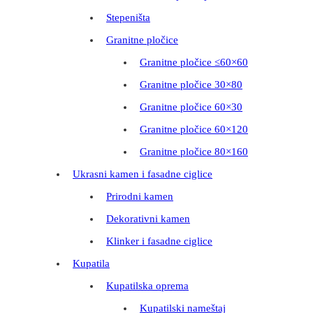
Stepeništa
Granitne pločice
Granitne pločice ≤60×60
Granitne pločice 30×80
Granitne pločice 60×30
Granitne pločice 60×120
Granitne pločice 80×160
Ukrasni kamen i fasadne ciglice
Prirodni kamen
Dekorativni kamen
Klinker i fasadne ciglice
Kupatila
Kupatilska oprema
Kupatilski nameštaj