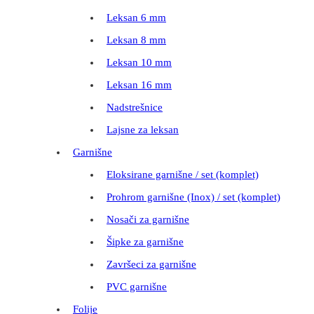
Leksan 6 mm
Leksan 8 mm
Leksan 10 mm
Leksan 16 mm
Nadstrešnice
Lajsne za leksan
Garnišne
Eloksirane garnišne / set (komplet)
Prohrom garnišne (Inox) / set (komplet)
Nosači za garnišne
Šipke za garnišne
Završeci za garnišne
PVC garnišne
Folije