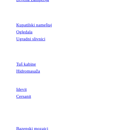
KUPATILSKA
OPREMA
Kupatilski nameštaj
Ogledala
Ugradni slivnici
TUŠ KABINE I
KADE
Tuš kabine
Hidromasaža
SANITARIJE
Idevit
Cersanit
MOZAICI I
STAKLENE
LISTELE
Bazenski mozaici