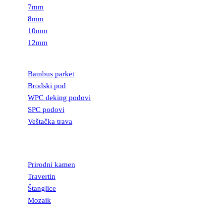
7mm
8mm
10mm
12mm
PODOVI
Bambus parket
Brodski pod
WPC deking podovi
SPC podovi
Veštačka trava
PRIRODNI
KAMEN
Prirodni kamen
Travertin
Štanglice
Mozaik
UKRASNI