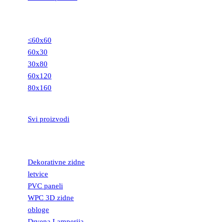
GRANITNE
PLOČICE
≤60x60
60x30
30x80
60x120
80x160
STEPENIŠTA
Svi proizvodi
DEKORATIVNE
LETVICE
Dekorativne zidne
letvice
PVC paneli
WPC 3D zidne
obloge
Drvena Lamperija