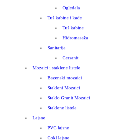
Ogledala
Tuš kabine i kade
Tuš kabine
Hidromasaža
Sanitarije
Cersanit
Mozaici i staklene listele
Bazenski mozaici
Stakleni Mozaici
Staklo Granit Mozaici
Staklene listele
Lajsne
PVC lajsne
Cokl lajsne