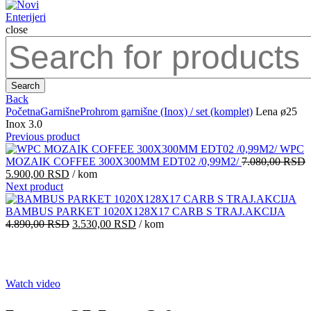
close
Search
for:
Search
Back
Početna
Garnišne
Prohrom garnišne (Inox) / set (komplet)
Lena ø25
Inox 3.0
Previous product
WPC
MOZAIK COFFEE 300X300MM EDT02 /0,99M2/
7.080,00
RSD
Originalna
Trenutna
5.900,00
RSD
/ kom
cena
cena
Next product
je
je:
bila:
5.900,00 RSD.
BAMBUS PARKET 1020X128X17 CARB S TRAJ.AKCIJA
7.080,00 RSD.
Originalna
Trenutna
4.890,00
RSD
3.530,00
RSD
/ kom
cena
cena
je
je:
bila:
3.530,00 RSD.
Click to enlarge
4.890,00 RSD.
Watch video