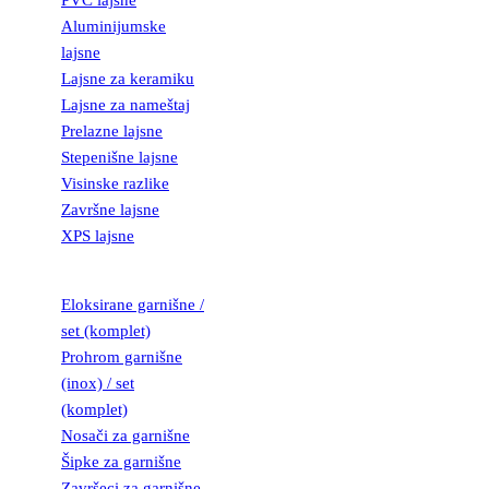
PVC lajsne
Aluminijumske
lajsne
Lajsne za keramiku
Lajsne za nameštaj
Prelazne lajsne
Stepenišne lajsne
Visinske razlike
Završne lajsne
XPS lajsne
GARNIŠNE
Eloksirane garnišne /
set (komplet)
Prohrom garnišne
(inox) / set
(komplet)
Nosači za garnišne
Šipke za garnišne
Završeci za garnišne