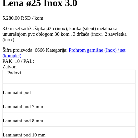
Lena ø25 Inox 3.0
5.280,00
RSD
/ kom
3.0 m set sadrži: šipka ø25 (inox), karika (silent) metalna sa
unutrašnjom pvc oblogom 30 kom., 3 držača (inox), 2 završetka
(inox).
Šifra proizvoda:
6666
Kategorija:
Prohrom garnišne (Inox) / set
(komplet)
PAK:
10
/ PAL:
Zatvori
Podovi
Laminatni pod
Laminatni pod 7 mm
Laminatni pod 8 mm
Laminatni pod 10 mm