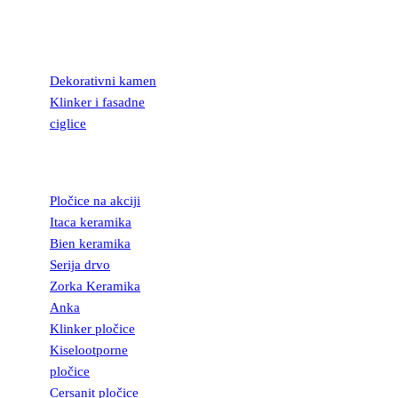
KAMEN I
FASADNE
CIGLICE
Dekorativni kamen
Klinker i fasadne
ciglice
KERAMIČKE
PLOČICE
Pločice na akciji
Itaca keramika
Bien keramika
Serija drvo
Zorka Keramika
Anka
Klinker pločice
Kiselootporne
pločice
Cersanit pločice