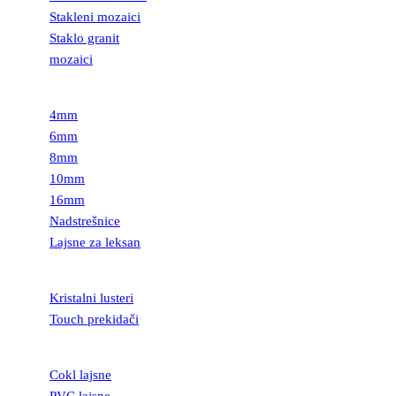
Stakleni mozaici
Staklo granit
mozaici
LEKSAN
4mm
6mm
8mm
10mm
16mm
Nadstrešnice
Lajsne za leksan
RASVETA
Kristalni lusteri
Touch prekidači
LAJSNE
Cokl lajsne