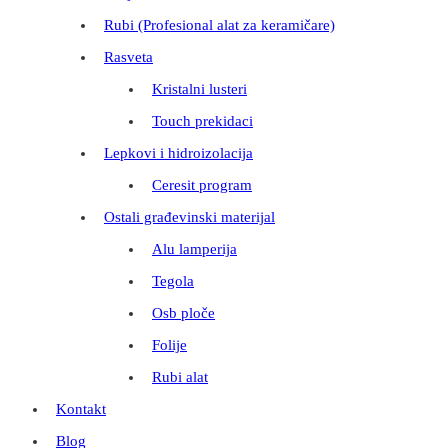
Rubi (Profesional alat za keramičare)
Rasveta
Kristalni lusteri
Touch prekidaci
Lepkovi i hidroizolacija
Ceresit program
Ostali građevinski materijal
Alu lamperija
Tegola
Osb ploče
Folije
Rubi alat
Kontakt
Blog