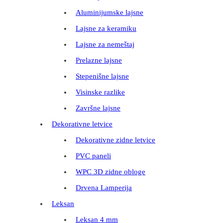
Aluminijumske lajsne
Lajsne za keramiku
Lajsne za nemeštaj
Prelazne lajsne
Stepenišne lajsne
Visinske razlike
Završne lajsne
Dekorativne letvice
Dekorativne zidne letvice
PVC paneli
WPC 3D zidne obloge
Drvena Lamperija
Leksan
Leksan 4 mm