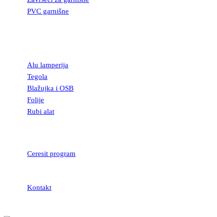
PVC garnišne
OSTALI
GRAĐEVINSKI
MATERIJAL
Alu lamperija
Tegola
Blažujka i OSB
Folije
Rubi alat
LEPKOVI I
HIDROIZOLACIJA
Ceresit program
Kontakt