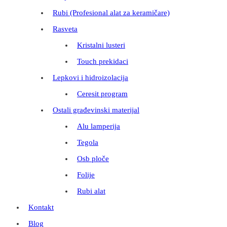
Rubi (Profesional alat za keramičare)
Rasveta
Kristalni lusteri
Touch prekidaci
Lepkovi i hidroizolacija
Ceresit program
Ostali građevinski materijal
Alu lamperija
Tegola
Osb ploče
Folije
Rubi alat
Kontakt
Blog