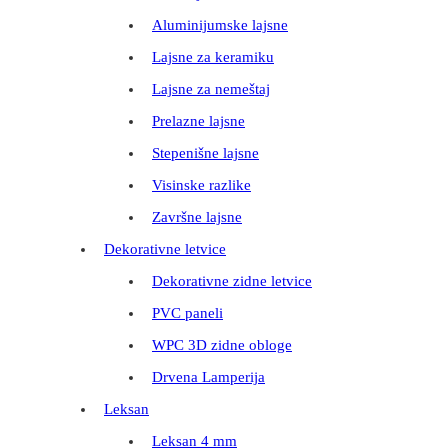
Aluminijumske lajsne
Lajsne za keramiku
Lajsne za nemeštaj
Prelazne lajsne
Stepenišne lajsne
Visinske razlike
Završne lajsne
Dekorativne letvice
Dekorativne zidne letvice
PVC paneli
WPC 3D zidne obloge
Drvena Lamperija
Leksan
Leksan 4 mm