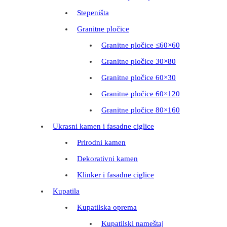
Stepeništa
Granitne pločice
Granitne pločice ≤60×60
Granitne pločice 30×80
Granitne pločice 60×30
Granitne pločice 60×120
Granitne pločice 80×160
Ukrasni kamen i fasadne ciglice
Prirodni kamen
Dekorativni kamen
Klinker i fasadne ciglice
Kupatila
Kupatilska oprema
Kupatilski nameštaj