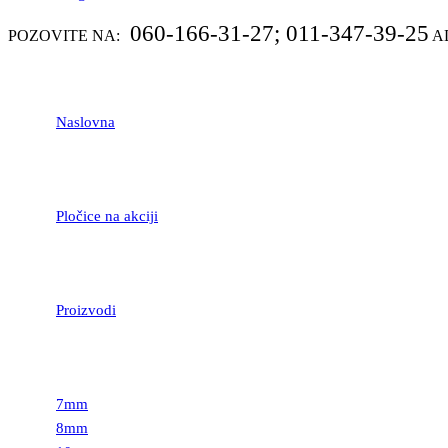
060-166-31-27; 011-347-39-25
POZOVITE NA:
A
Naslovna
Pločice na akciji
Proizvodi
LAMINATNI POD
7mm
8mm