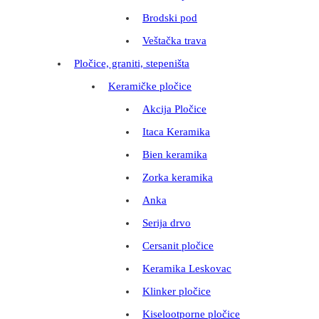
Brodski pod
Veštačka trava
Pločice, graniti, stepeništa
Keramičke pločice
Akcija Pločice
Itaca Keramika
Bien keramika
Zorka keramika
Anka
Serija drvo
Cersanit pločice
Keramika Leskovac
Klinker pločice
Kiselootporne pločice