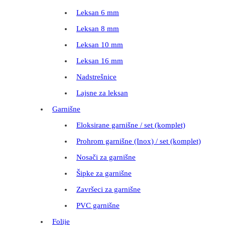
Leksan 6 mm
Leksan 8 mm
Leksan 10 mm
Leksan 16 mm
Nadstrešnice
Lajsne za leksan
Garnišne
Eloksirane garnišne / set (komplet)
Prohrom garnišne (Inox) / set (komplet)
Nosači za garnišne
Šipke za garnišne
Završeci za garnišne
PVC garnišne
Folije