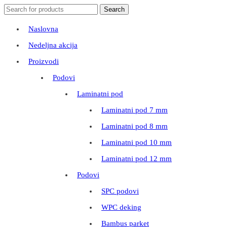
Search
Search
for:
Naslovna
Nedeljna akcija
Proizvodi
Podovi
Laminatni pod
Laminatni pod 7 mm
Laminatni pod 8 mm
Laminatni pod 10 mm
Laminatni pod 12 mm
Podovi
SPC podovi
WPC deking
Bambus parket