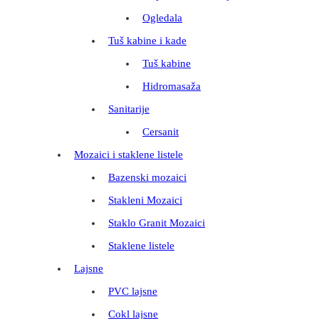
Ogledala
Tuš kabine i kade
Tuš kabine
Hidromasaža
Sanitarije
Cersanit
Mozaici i staklene listele
Bazenski mozaici
Stakleni Mozaici
Staklo Granit Mozaici
Staklene listele
Lajsne
PVC lajsne
Cokl lajsne