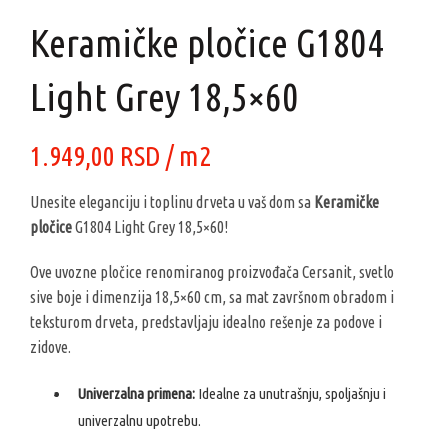
Keramičke pločice G1804
Light Grey 18,5×60
1.949,00
RSD
/ m2
Unesite eleganciju i toplinu drveta u vaš dom sa
Keramičke
pločice
G1804 Light Grey 18,5×60!
Ove uvozne pločice renomiranog proizvođača Cersanit, svetlo
sive boje i dimenzija 18,5×60 cm, sa mat završnom obradom i
teksturom drveta, predstavljaju idealno rešenje za podove i
zidove.
Univerzalna primena:
Idealne za unutrašnju, spoljašnju i
univerzalnu upotrebu.