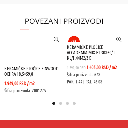
POVEZANI PROIZVODI
-10%
KERAMIČKE PLOČICE
ACCADEMIA MIX FT 30X60/ I
KL/1,44M2/ZK
Originalna
Trenutna
1.605,00
RSD
/ m2
1.790,00
RSD
KERAMIČKE PLOČICE FINWOOD
OCHRA 18,5×59,8
cena
cena
Šifra proizvoda: 678
je
je:
PAK: 1.44
| PAL: 46.08
1.949,00
RSD
/ m2
bila:
1.605,00 RS
Šifra proizvoda: Z001275
1.790,00 RSD.