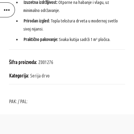
Izuzetna izdržljivost:
Otporne na habanje i vlagu, uz
minimalno održavanje.
Prirodan izgled:
Topla tekstura drveta u modernoj svetlo
sivoj nijansi.
Praktično pakovanje:
Svaka kutija sadrži 1 m² pločica.
Šifra proizvoda:
Z001276
Kategorija:
Serija drvo
PAK:
/ PAL: