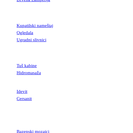
KUPATILSKA
OPREMA
Kupatilski nameštaj
Ogledala
Ugradni slivnici
TUŠ KABINE I
KADE
Tuš kabine
Hidromasaža
SANITARIJE
Idevit
Cersanit
MOZAICI I
STAKLENE
LISTELE
Bazenski mozaici