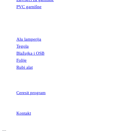
PVC garnišne
OSTALI
GRAĐEVINSKI
MATERIJAL
Alu lamperija
Tegola
Blažujka i OSB
Folije
Rubi alat
LEPKOVI I
HIDROIZOLACIJA
Ceresit program
Kontakt