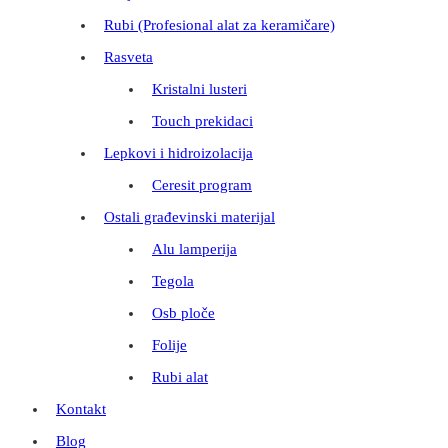
Rubi (Profesional alat za keramičare)
Rasveta
Kristalni lusteri
Touch prekidaci
Lepkovi i hidroizolacija
Ceresit program
Ostali građevinski materijal
Alu lamperija
Tegola
Osb ploče
Folije
Rubi alat
Kontakt
Blog