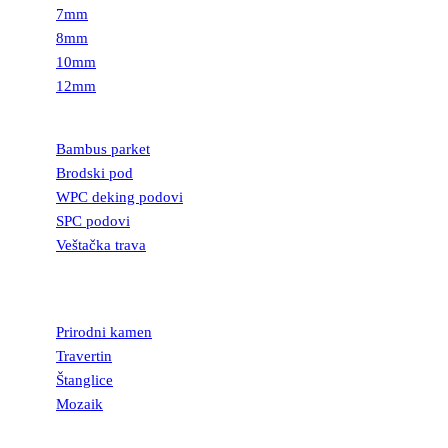
7mm
8mm
10mm
12mm
PODOVI
Bambus parket
Brodski pod
WPC deking podovi
SPC podovi
Veštačka trava
PRIRODNI
KAMEN
Prirodni kamen
Travertin
Štanglice
Mozaik
UKRASNI