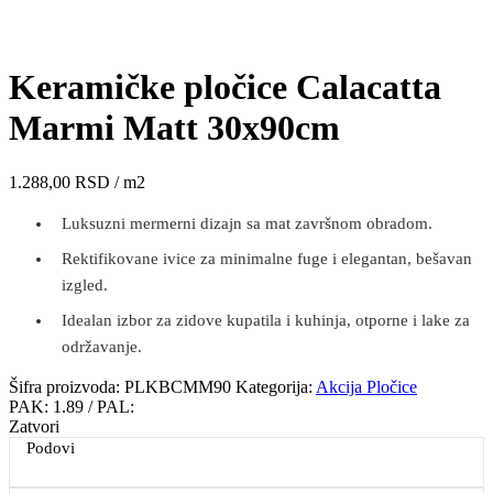
Click to enlarge
Keramičke pločice Calacatta
Marmi Matt 30x90cm
1.288,00
RSD
/ m2
Luksuzni mermerni dizajn sa mat završnom obradom.
Rektifikovane ivice za minimalne fuge i elegantan, bešavan
izgled.
Idealan izbor za zidove kupatila i kuhinja, otporne i lake za
održavanje.
Šifra proizvoda:
PLKBCMM90
Kategorija:
Akcija Pločice
PAK:
1.89
/ PAL:
Zatvori
Podovi