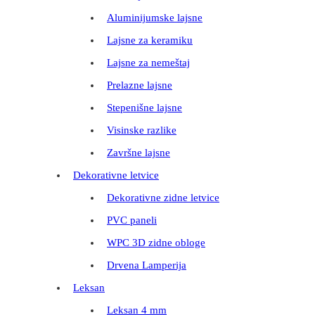
Aluminijumske lajsne
Lajsne za keramiku
Lajsne za nemeštaj
Prelazne lajsne
Stepenišne lajsne
Visinske razlike
Završne lajsne
Dekorativne letvice
Dekorativne zidne letvice
PVC paneli
WPC 3D zidne obloge
Drvena Lamperija
Leksan
Leksan 4 mm