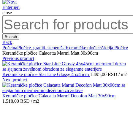
close
Search
for:
Search
Back
Početna
Pločice, graniti, stepeništa
Keramičke pločice
Akcija Pločice
Keramičke pločice Calacatta Marmi Matt 30x90cm
Previous product
Keramičke pločice Star Line Glossy 45x45cm
1.495,00
RSD
/ m2
Next product
Keramičke pločice Calacatta Marmi Decofon Matt 30x90cm
1.518,00
RSD
/ m2