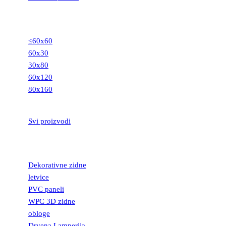
GRANITNE
PLOČICE
≤60x60
60x30
30x80
60x120
80x160
STEPENIŠTA
Svi proizvodi
DEKORATIVNE
LETVICE
Dekorativne zidne
letvice
PVC paneli
WPC 3D zidne
obloge
Drvena Lamperija