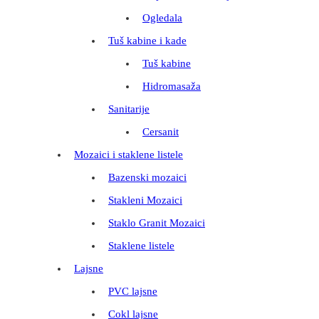
Ogledala
Tuš kabine i kade
Tuš kabine
Hidromasaža
Sanitarije
Cersanit
Mozaici i staklene listele
Bazenski mozaici
Stakleni Mozaici
Staklo Granit Mozaici
Staklene listele
Lajsne
PVC lajsne
Cokl lajsne