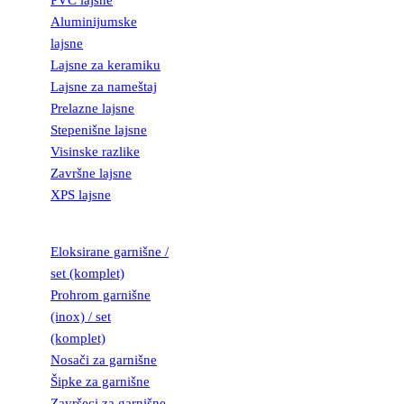
PVC lajsne
Aluminijumske
lajsne
Lajsne za keramiku
Lajsne za nameštaj
Prelazne lajsne
Stepenišne lajsne
Visinske razlike
Završne lajsne
XPS lajsne
GARNIŠNE
Eloksirane garnišne /
set (komplet)
Prohrom garnišne
(inox) / set
(komplet)
Nosači za garnišne
Šipke za garnišne
Završeci za garnišne