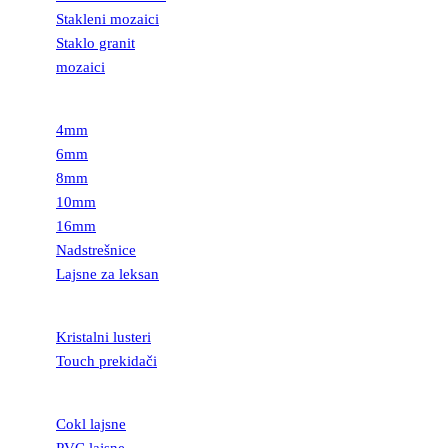
Stakleni mozaici
Staklo granit
mozaici
LEKSAN
4mm
6mm
8mm
10mm
16mm
Nadstrešnice
Lajsne za leksan
RASVETA
Kristalni lusteri
Touch prekidači
LAJSNE
Cokl lajsne