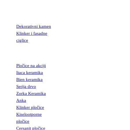
KAMEN I
FASADNE
CIGLICE
Dekorativni kamen
Klinker i fasadne
ciglice
KERAMIČKE
PLOČICE
Pločice na akciji
Itaca keramika
Bien keramika
Serija drvo
Zorka Keramika
Anka
Klinker pločice
Kiselootporne
pločice
Cersanit pločice