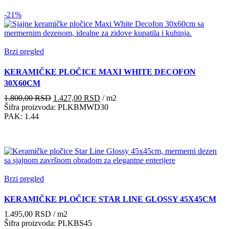
-21%
Brzi pregled
KERAMIČKE PLOČICE MAXI WHITE DECOFON
30X60CM
Originalna
Trenutna
1.800,00
RSD
1.427,00
RSD
/ m2
cena
cena
Šifra proizvoda: PLKBMWD30
je
je:
PAK: 1.44
bila:
1.427,00 RSD.
1.800,00 RSD.
Brzi pregled
KERAMIČKE PLOČICE STAR LINE GLOSSY 45X45CM
1.495,00
RSD
/ m2
Šifra proizvoda: PLKBS45