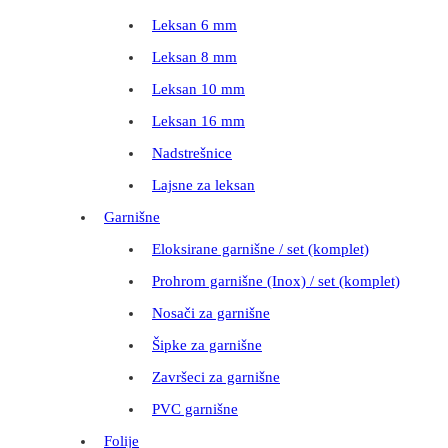
Leksan 6 mm
Leksan 8 mm
Leksan 10 mm
Leksan 16 mm
Nadstrešnice
Lajsne za leksan
Garnišne
Eloksirane garnišne / set (komplet)
Prohrom garnišne (Inox) / set (komplet)
Nosači za garnišne
Šipke za garnišne
Završeci za garnišne
PVC garnišne
Folije