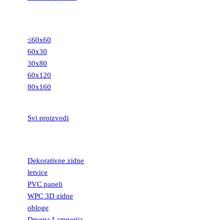
GRANITNE
PLOČICE
≤60x60
60x30
30x80
60x120
80x160
STEPENIŠTA
Svi proizvodi
DEKORATIVNE
LETVICE
Dekorativne zidne
letvice
PVC paneli
WPC 3D zidne
obloge
Drvena Lamperija