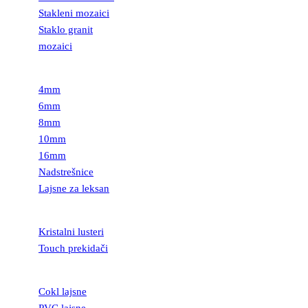
Stakleni mozaici
Staklo granit
mozaici
LEKSAN
4mm
6mm
8mm
10mm
16mm
Nadstrešnice
Lajsne za leksan
RASVETA
Kristalni lusteri
Touch prekidači
LAJSNE
Cokl lajsne