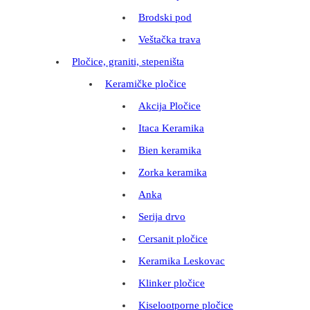
Brodski pod
Veštačka trava
Pločice, graniti, stepeništa
Keramičke pločice
Akcija Pločice
Itaca Keramika
Bien keramika
Zorka keramika
Anka
Serija drvo
Cersanit pločice
Keramika Leskovac
Klinker pločice
Kiselootporne pločice