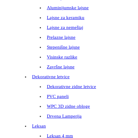
Aluminijumske lajsne
Lajsne za keramiku
Lajsne za nemeštaj
Prelazne lajsne
Stepenišne lajsne
Visinske razlike
Završne lajsne
Dekorativne letvice
Dekorativne zidne letvice
PVC paneli
WPC 3D zidne obloge
Drvena Lamperija
Leksan
Leksan 4 mm