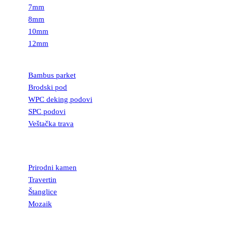
7mm
8mm
10mm
12mm
PODOVI
Bambus parket
Brodski pod
WPC deking podovi
SPC podovi
Veštačka trava
PRIRODNI
KAMEN
Prirodni kamen
Travertin
Štanglice
Mozaik
UKRASNI