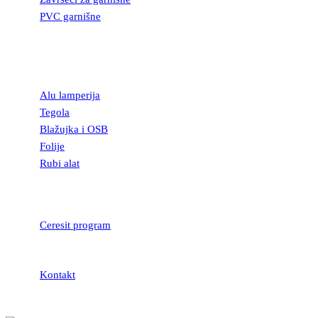
PVC garnišne
OSTALI
GRAĐEVINSKI
MATERIJAL
Alu lamperija
Tegola
Blažujka i OSB
Folije
Rubi alat
LEPKOVI I
HIDROIZOLACIJA
Ceresit program
Kontakt