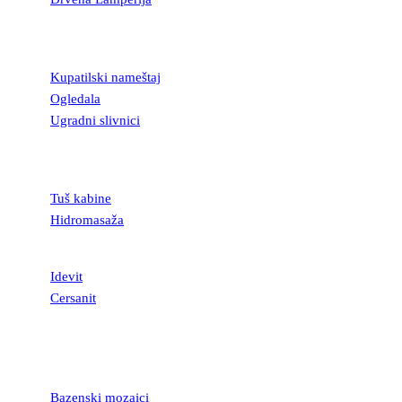
KUPATILSKA
OPREMA
Kupatilski nameštaj
Ogledala
Ugradni slivnici
TUŠ KABINE I
KADE
Tuš kabine
Hidromasaža
SANITARIJE
Idevit
Cersanit
MOZAICI I
STAKLENE
LISTELE
Bazenski mozaici