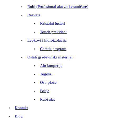
Rubi (Profesional alat za keramičare)
Rasveta
Kristalni lusteri
Touch prekidaci
Lepkovi i hidroizolacija
Ceresit program
Ostali građevinski materijal
Alu lamperija
Tegola
Osb ploče
Folije
Rubi alat
Kontakt
Blog