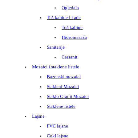
Ogledala
Tuš kabine i kade
Tuš kabine
Hidromasaža
Sanitarije
Cersanit
Mozaici i staklene listele
Bazenski mozaici
Stakleni Mozaici
Staklo Granit Mozaici
Staklene listele
Lajsne
PVC lajsne
Cokl lajsne