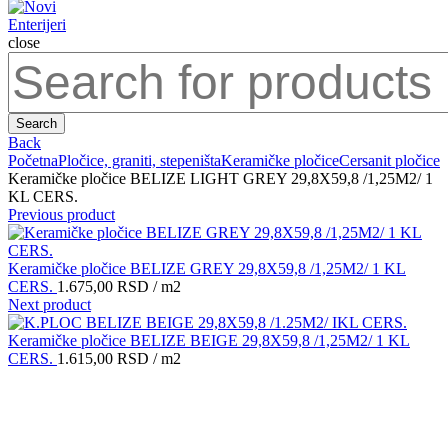
close
Search
for:
Search
Back
Početna
Pločice, graniti, stepeništa
Keramičke pločice
Cersanit pločice
Keramičke pločice BELIZE LIGHT GREY 29,8X59,8 /1,25M2/ 1
KL CERS.
Previous product
Keramičke pločice BELIZE GREY 29,8X59,8 /1,25M2/ 1 KL
CERS.
1.675,00
RSD
/ m2
Next product
Keramičke pločice BELIZE BEIGE 29,8X59,8 /1,25M2/ 1 KL
CERS.
1.615,00
RSD
/ m2