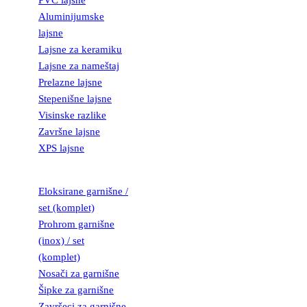
PVC lajsne
Aluminijumske
lajsne
Lajsne za keramiku
Lajsne za nameštaj
Prelazne lajsne
Stepenišne lajsne
Visinske razlike
Završne lajsne
XPS lajsne
GARNIŠNE
Eloksirane garnišne /
set (komplet)
Prohrom garnišne
(inox) / set
(komplet)
Nosači za garnišne
Šipke za garnišne
Završeci za garnišne