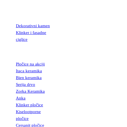
KAMEN I
FASADNE
CIGLICE
Dekorativni kamen
Klinker i fasadne
ciglice
KERAMIČKE
PLOČICE
Pločice na akciji
Itaca keramika
Bien keramika
Serija drvo
Zorka Keramika
Anka
Klinker pločice
Kiselootporne
pločice
Cersanit pločice