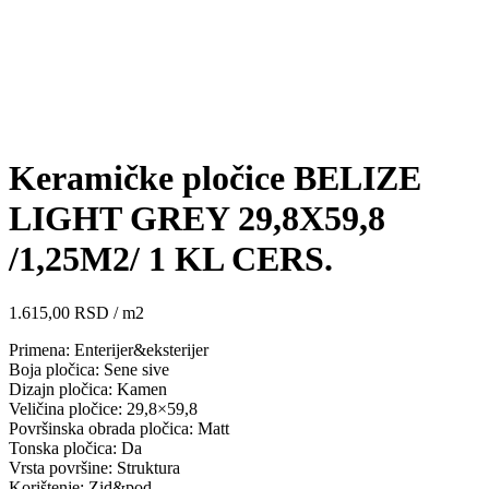
Click to enlarge
Keramičke pločice BELIZE
LIGHT GREY 29,8X59,8
/1,25M2/ 1 KL CERS.
1.615,00
RSD
/ m2
Primena: Enterijer&eksterijer
Boja pločica: Sene sive
Dizajn pločica: Kamen
Veličina pločice: 29,8×59,8
Površinska obrada pločica: Matt
Tonska pločica: Da
Vrsta površine: Struktura
Korištenje: Zid&pod