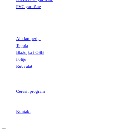
PVC garnišne
OSTALI
GRAĐEVINSKI
MATERIJAL
Alu lamperija
Tegola
Blažujka i OSB
Folije
Rubi alat
LEPKOVI I
HIDROIZOLACIJA
Ceresit program
Kontakt