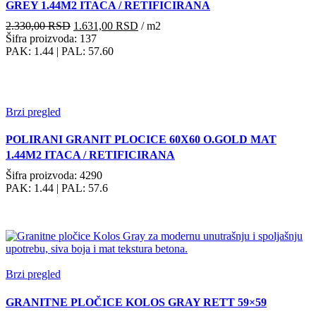
GREY 1.44M2 ITACA / RETIFICIRANA
Originalna
Trenutna
2.330,00
RSD
1.631,00
RSD
/ m2
cena
cena
Šifra proizvoda: 137
je
je:
PAK: 1.44
| PAL: 57.60
bila:
1.631,00 RSD.
2.330,00 RSD.
Brzi pregled
POLIRANI GRANIT PLOCICE 60X60 O.GOLD MAT
1.44M2 ITACA / RETIFICIRANA
Šifra proizvoda: 4290
PAK: 1.44
| PAL: 57.6
Brzi pregled
GRANITNE PLOČICE KOLOS GRAY RETT 59×59