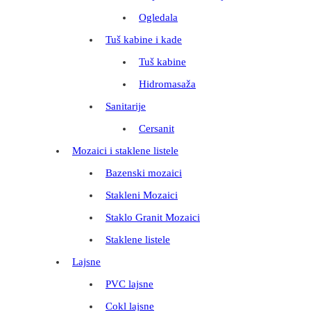
Ogledala
Tuš kabine i kade
Tuš kabine
Hidromasaža
Sanitarije
Cersanit
Mozaici i staklene listele
Bazenski mozaici
Stakleni Mozaici
Staklo Granit Mozaici
Staklene listele
Lajsne
PVC lajsne
Cokl lajsne