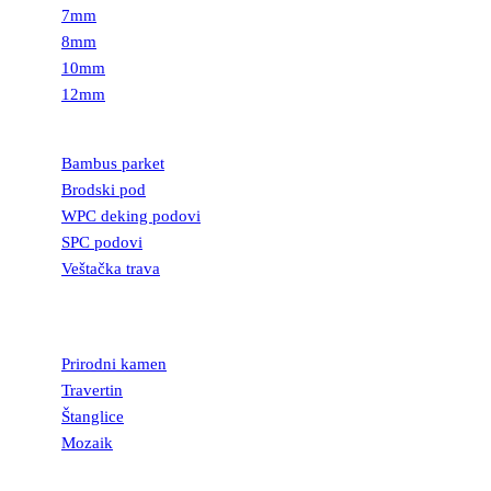
7mm
8mm
10mm
12mm
PODOVI
Bambus parket
Brodski pod
WPC deking podovi
SPC podovi
Veštačka trava
PRIRODNI
KAMEN
Prirodni kamen
Travertin
Štanglice
Mozaik
UKRASNI