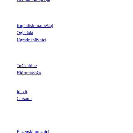
KUPATILSKA
OPREMA
Kupatilski nameštaj
Ogledala
Ugradni slivnici
TUŠ KABINE I
KADE
Tuš kabine
Hidromasaža
SANITARIJE
Idevit
Cersanit
MOZAICI I
STAKLENE
LISTELE
Bazenski mozaici