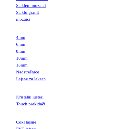
Stakleni mozaici
Staklo granit
mozaici
LEKSAN
4mm
6mm
8mm
10mm
16mm
Nadstrešnice
Lajsne za leksan
RASVETA
Kristalni lusteri
Touch prekidači
LAJSNE
Cokl lajsne