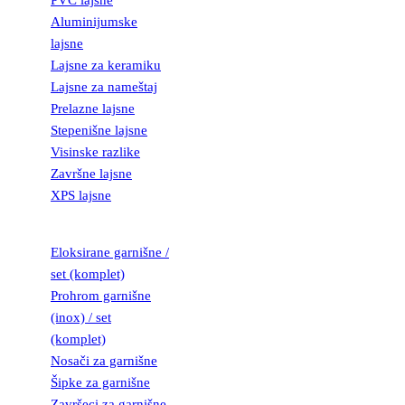
PVC lajsne
Aluminijumske
lajsne
Lajsne za keramiku
Lajsne za nameštaj
Prelazne lajsne
Stepenišne lajsne
Visinske razlike
Završne lajsne
XPS lajsne
GARNIŠNE
Eloksirane garnišne /
set (komplet)
Prohrom garnišne
(inox) / set
(komplet)
Nosači za garnišne
Šipke za garnišne
Završeci za garnišne