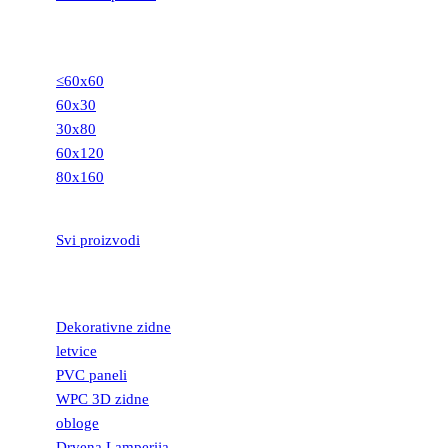
GRANITNE
PLOČICE
≤60x60
60x30
30x80
60x120
80x160
STEPENIŠTA
Svi proizvodi
DEKORATIVNE
LETVICE
Dekorativne zidne
letvice
PVC paneli
WPC 3D zidne
obloge
Drvena Lamperija