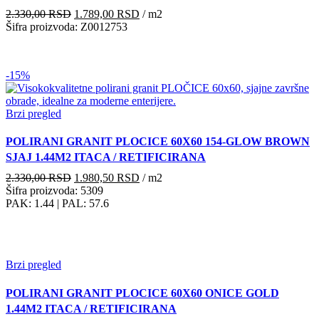
Originalna
Trenutna
2.330,00
RSD
1.789,00
RSD
/ m2
cena
cena
Šifra proizvoda: Z0012753
je
je:
bila:
1.789,00 RSD.
2.330,00 RSD.
-15%
Brzi pregled
POLIRANI GRANIT PLOCICE 60X60 154-GLOW BROWN
SJAJ 1.44M2 ITACA / RETIFICIRANA
Originalna
Trenutna
2.330,00
RSD
1.980,50
RSD
/ m2
cena
cena
Šifra proizvoda: 5309
je
je:
PAK: 1.44
| PAL: 57.6
bila:
1.980,50 RSD.
2.330,00 RSD.
Brzi pregled
POLIRANI GRANIT PLOCICE 60X60 ONICE GOLD
1.44M2 ITACA / RETIFICIRANA