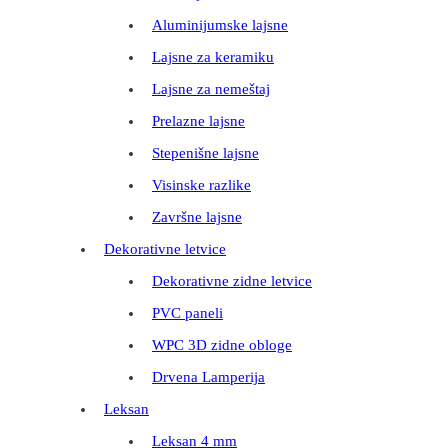
Aluminijumske lajsne
Lajsne za keramiku
Lajsne za nemeštaj
Prelazne lajsne
Stepenišne lajsne
Visinske razlike
Završne lajsne
Dekorativne letvice
Dekorativne zidne letvice
PVC paneli
WPC 3D zidne obloge
Drvena Lamperija
Leksan
Leksan 4 mm