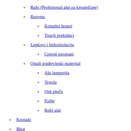
Rubi (Profesional alat za keramičare)
Rasveta
Kristalni lusteri
Touch prekidaci
Lepkovi i hidroizolacija
Ceresit program
Ostali građevinski materijal
Alu lamperija
Tegola
Osb ploče
Folije
Rubi alat
Kontakt
Blog