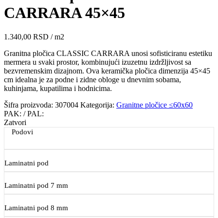
CARRARA 45×45
1.340,00
RSD
/ m2
Granitna pločica CLASSIC CARRARA unosi sofisticiranu estetiku
mermera u svaki prostor, kombinujući izuzetnu izdržljivost sa
bezvremenskim dizajnom. Ova keramička pločica dimenzija 45×45
cm idealna je za podne i zidne obloge u dnevnim sobama,
kuhinjama, kupatilima i hodnicima.
Šifra proizvoda:
307004
Kategorija:
Granitne pločice ≤60x60
PAK:
/ PAL:
Zatvori
Podovi
Laminatni pod
Laminatni pod 7 mm
Laminatni pod 8 mm