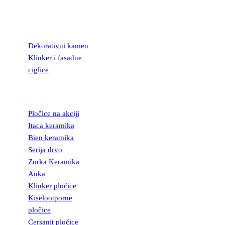
KAMEN I
FASADNE
CIGLICE
Dekorativni kamen
Klinker i fasadne
ciglice
KERAMIČKE
PLOČICE
Pločice na akciji
Itaca keramika
Bien keramika
Serija drvo
Zorka Keramika
Anka
Klinker pločice
Kiselootporne
pločice
Cersanit pločice