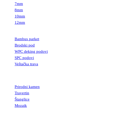
7mm
8mm
10mm
12mm
PODOVI
Bambus parket
Brodski pod
WPC deking podovi
SPC podovi
Veštačka trava
PRIRODNI
KAMEN
Prirodni kamen
Travertin
Štanglice
Mozaik
UKRASNI