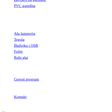
PVC garnišne
OSTALI
GRAĐEVINSKI
MATERIJAL
Alu lamperija
Tegola
Blažujka i OSB
Folije
Rubi alat
LEPKOVI I
HIDROIZOLACIJA
Ceresit program
Kontakt