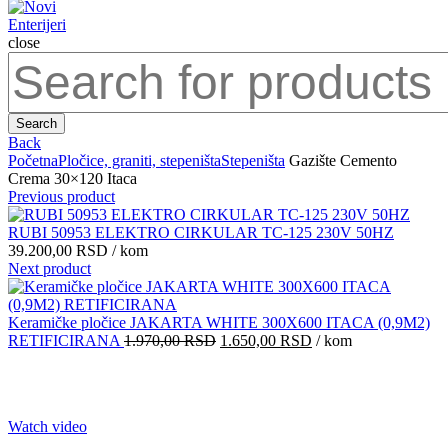
close
Search
for:
Search
Back
Početna
Pločice, graniti, stepeništa
Stepeništa
Gazište Cemento
Crema 30×120 Itaca
Previous product
RUBI 50953 ELEKTRO CIRKULAR TC-125 230V 50HZ
39.200,00
RSD
/ kom
Next product
Keramičke pločice JAKARTA WHITE 300X600 ITACA (0,9M2)
Originalna
Trenutna
RETIFICIRANA
1.970,00
RSD
1.650,00
RSD
/ kom
cena
cena
je
je:
bila:
1.650,00 RSD.
Click to enlarge
1.970,00 RSD.
Watch video