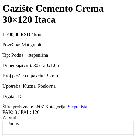
Gazište Cemento Crema
30×120 Itaca
1.790,00
RSD
/ kom
Površina: Mat granit
Tip: Podna – stepenišna
Dimenzija(cm): 30x120x1,05
Broj pločica u paketu: 3 kom.
Upotreba: Kućna, Poslovna
Digital: Da
Šifra proizvoda:
3607
Kategorija:
Stepeništa
PAK:
3
/ PAL:
126
Zatvori
Podovi