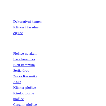
KAMEN I
FASADNE
CIGLICE
Dekorativni kamen
Klinker i fasadne
ciglice
KERAMIČKE
PLOČICE
Pločice na akciji
Itaca keramika
Bien keramika
Serija drvo
Zorka Keramika
Anka
Klinker pločice
Kiselootporne
pločice
Cersanit pločice