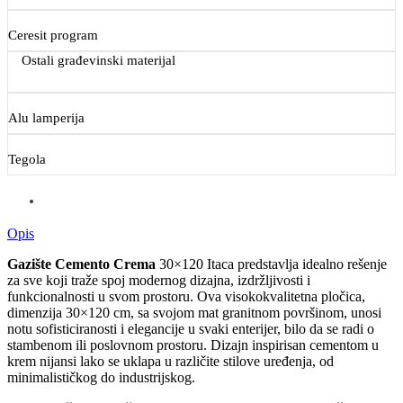
Ceresit program
Ostali građevinski materijal
Alu lamperija
Tegola
Opis
Gazište Cemento Crema
30×120 Itaca predstavlja idealno rešenje
za sve koji traže spoj modernog dizajna, izdržljivosti i
funkcionalnosti u svom prostoru. Ova visokokvalitetna pločica,
dimenzija 30×120 cm, sa svojom mat granitnom površinom, unosi
notu sofisticiranosti i elegancije u svaki enterijer, bilo da se radi o
stambenom ili poslovnom prostoru. Dizajn inspirisan cementom u
krem nijansi lako se uklapa u različite stilove uređenja, od
minimalističkog do industrijskog.