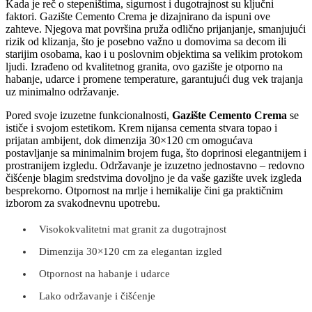
Kada je reč o stepeništima, sigurnost i dugotrajnost su ključni
faktori. Gazište Cemento Crema je dizajnirano da ispuni ove
zahteve. Njegova mat površina pruža odlično prijanjanje, smanjujući
rizik od klizanja, što je posebno važno u domovima sa decom ili
starijim osobama, kao i u poslovnim objektima sa velikim protokom
ljudi. Izrađeno od kvalitetnog granita, ovo gazište je otporno na
habanje, udarce i promene temperature, garantujući dug vek trajanja
uz minimalno održavanje.
Pored svoje izuzetne funkcionalnosti,
Gazište Cemento Crema
se
ističe i svojom estetikom. Krem nijansa cementa stvara topao i
prijatan ambijent, dok dimenzija 30×120 cm omogućava
postavljanje sa minimalnim brojem fuga, što doprinosi elegantnijem i
prostranijem izgledu. Održavanje je izuzetno jednostavno – redovno
čišćenje blagim sredstvima dovoljno je da vaše gazište uvek izgleda
besprekorno. Otpornost na mrlje i hemikalije čini ga praktičnim
izborom za svakodnevnu upotrebu.
Visokokvalitetni mat granit za dugotrajnost
Dimenzija 30×120 cm za elegantan izgled
Otpornost na habanje i udarce
Lako održavanje i čišćenje