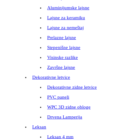
Aluminijumske lajsne
Lajsne za keramiku
Lajsne za nemeštaj
Prelazne lajsne
Stepenišne lajsne
Visinske razlike
Završne lajsne
Dekorativne letvice
Dekorativne zidne letvice
PVC paneli
WPC 3D zidne obloge
Drvena Lamperija
Leksan
Leksan 4 mm