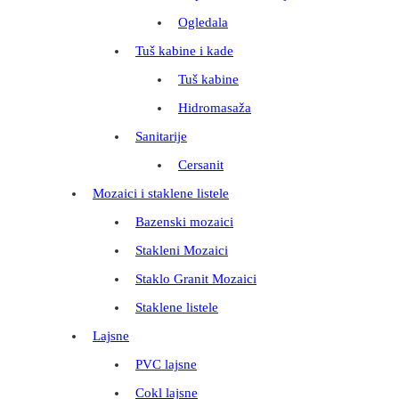
Ogledala
Tuš kabine i kade
Tuš kabine
Hidromasaža
Sanitarije
Cersanit
Mozaici i staklene listele
Bazenski mozaici
Stakleni Mozaici
Staklo Granit Mozaici
Staklene listele
Lajsne
PVC lajsne
Cokl lajsne