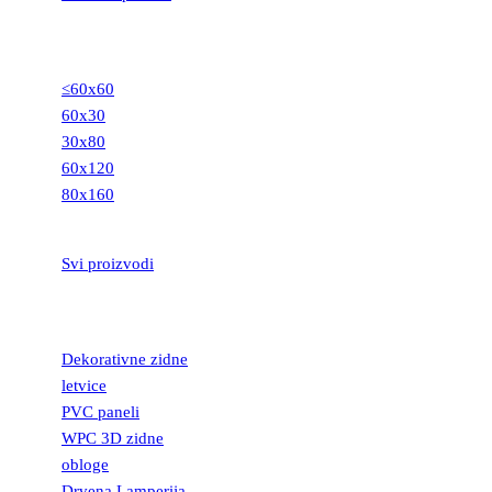
GRANITNE
PLOČICE
≤60x60
60x30
30x80
60x120
80x160
STEPENIŠTA
Svi proizvodi
DEKORATIVNE
LETVICE
Dekorativne zidne
letvice
PVC paneli
WPC 3D zidne
obloge
Drvena Lamperija