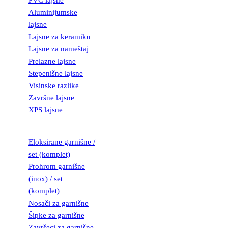
PVC lajsne
Aluminijumske
lajsne
Lajsne za keramiku
Lajsne za nameštaj
Prelazne lajsne
Stepenišne lajsne
Visinske razlike
Završne lajsne
XPS lajsne
GARNIŠNE
Eloksirane garnišne /
set (komplet)
Prohrom garnišne
(inox) / set
(komplet)
Nosači za garnišne
Šipke za garnišne
Završeci za garnišne