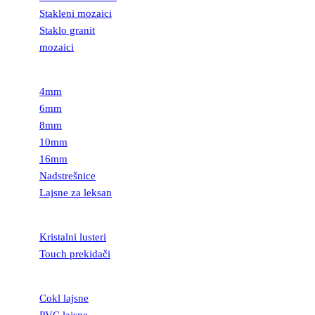
Stakleni mozaici
Staklo granit
mozaici
LEKSAN
4mm
6mm
8mm
10mm
16mm
Nadstrešnice
Lajsne za leksan
RASVETA
Kristalni lusteri
Touch prekidači
LAJSNE
Cokl lajsne