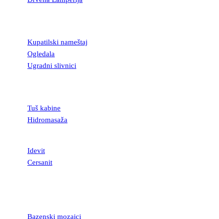
KUPATILSKA
OPREMA
Kupatilski nameštaj
Ogledala
Ugradni slivnici
TUŠ KABINE I
KADE
Tuš kabine
Hidromasaža
SANITARIJE
Idevit
Cersanit
MOZAICI I
STAKLENE
LISTELE
Bazenski mozaici