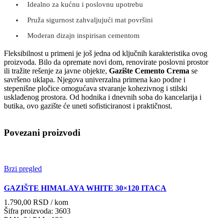
Idealno za kućnu i poslovnu upotrebu
Pruža sigurnost zahvaljujući mat površini
Moderan dizajn inspirisan cementom
Fleksibilnost u primeni je još jedna od ključnih karakteristika ovog
proizvoda. Bilo da opremate novi dom, renovirate poslovni prostor
ili tražite rešenje za javne objekte,
Gazište Cemento Crema
se
savršeno uklapa. Njegova univerzalna primena kao podne i
stepenišne pločice omogućava stvaranje kohezivnog i stilski
usklađenog prostora. Od hodnika i dnevnih soba do kancelarija i
butika, ovo gazište će uneti sofisticiranost i praktičnost.
Povezani proizvodi
Brzi pregled
GAZIŠTE HIMALAYA WHITE 30×120 ITACA
1.790,00
RSD
/ kom
Šifra proizvoda: 3603