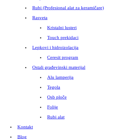
Rubi (Profesional alat za keramičare)
Rasveta
Kristalni lusteri
Touch prekidaci
Lepkovi i hidroizolacija
Ceresit program
Ostali građevinski materijal
Alu lamperija
Tegola
Osb ploče
Folije
Rubi alat
Kontakt
Blog