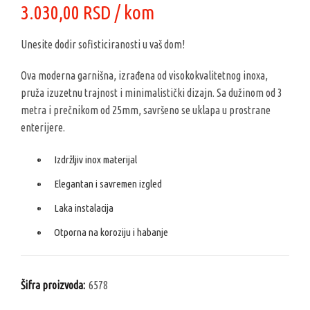
3.030,00
RSD
/ kom
Unesite dodir sofisticiranosti u vaš dom!
Ova moderna garnišna, izrađena od visokokvalitetnog inoxa,
pruža izuzetnu trajnost i minimalistički dizajn. Sa dužinom od 3
metra i prečnikom od 25mm, savršeno se uklapa u prostrane
enterijere.
Izdržljiv inox materijal
Elegantan i savremen izgled
Laka instalacija
Otporna na koroziju i habanje
Šifra proizvoda:
6578