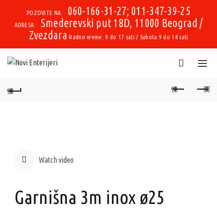
060-166-31-27; 011-347-39-25
POZOVITE NA:
Smederevski put 18D, 11000 Beograd /
ADRESA:
Zvezdara
Radno vreme: 9 do 17 sati / Subota:9 do 14 sati
Watch video
Garnišna 3m inox ø25