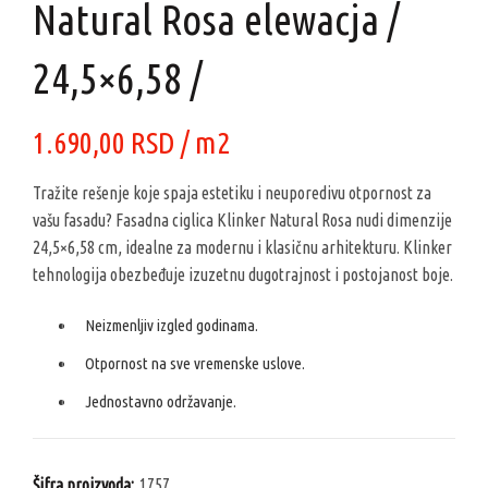
Natural Rosa elewacja /
24,5×6,58 /
1.690,00
RSD
/ m2
Tražite rešenje koje spaja estetiku i neuporedivu otpornost za
vašu fasadu? Fasadna ciglica Klinker Natural Rosa nudi dimenzije
24,5×6,58 cm, idealne za modernu i klasičnu arhitekturu. Klinker
tehnologija obezbeđuje izuzetnu dugotrajnost i postojanost boje.
Neizmenljiv izgled godinama.
Otpornost na sve vremenske uslove.
Jednostavno održavanje.
Šifra proizvoda:
1757