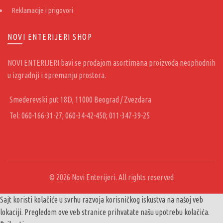
Reklamacije i prigovori
NOVI ENTERIJERI SHOP
NOVI ENTERIJERI bavi se prodajom asortimana proizvoda neophodnih
u izgradnji i opremanju prostora.
Smederevski put 18D, 11000 Beograd / Zvezdara
Tel: 060-166-31-27; 060-34-42-450; 011-347-39-25
© 2026
Novi Enterijeri
. All rights reserved
Sajt koristi kolačiće u svrhu razvoja korisničkog iskustva na našoj veb
lokaciji. Pregledom ove veb stranice prihvatate našu upotrebu kolačića.