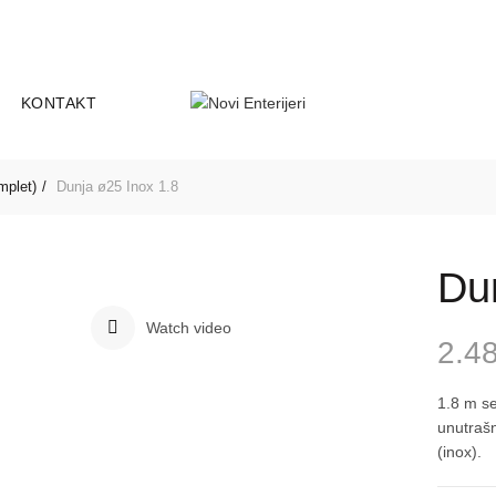
-25
Smederevski put 18D, 11000 Be
ADRESA:
KONTAKT
mplet)
Dunja ø25 Inox 1.8
Du
Watch video
2.4
1.8 m se
unutrašn
(inox).