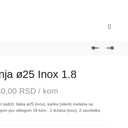
ograd / Zvezdara
Radno vreme: 9 do 17 sati /
nja ø25 Inox 1.8
80,00
RSD
/ kom
t sadrži: šipka ø25 (inox), karika (silent) metalna sa
jom pvc oblogom 18 kom., 2 držača (inox), 2 završetka