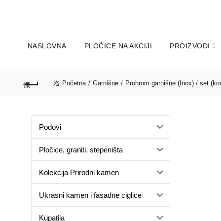
060-166-31-27; 011-347-39
POZOVITE NA:
Subota:9 do 14 sati
NASLOVNA
PLOČICE NA AKCIJI
PROIZVODI
Početna
Garnišne
Prohrom garnišne (Inox) / set (ko
Podovi
Pločice, graniti, stepeništa
Kolekcija Prirodni kamen
Ukrasni kamen i fasadne ciglice
Kupatila