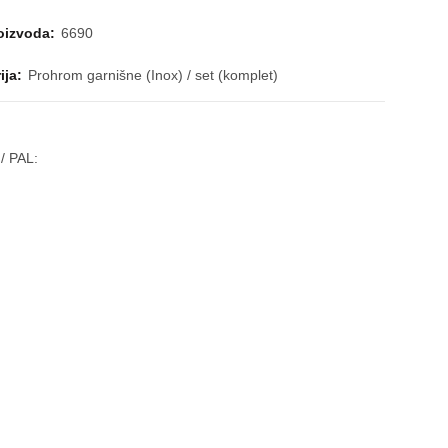
roizvoda:
6690
ija:
Prohrom garnišne (Inox) / set (komplet)
/ PAL: