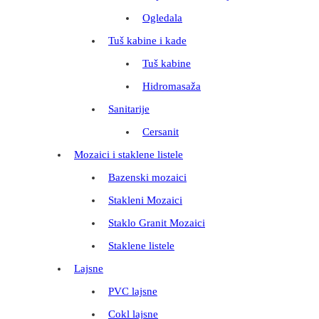
Ogledala
Tuš kabine i kade
Tuš kabine
Hidromasaža
Sanitarije
Cersanit
Mozaici i staklene listele
Bazenski mozaici
Stakleni Mozaici
Staklo Granit Mozaici
Staklene listele
Lajsne
PVC lajsne
Cokl lajsne