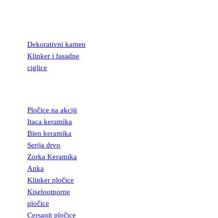
KAMEN I
FASADNE
CIGLICE
Dekorativni kamen
Klinker i fasadne
ciglice
KERAMIČKE
PLOČICE
Pločice na akciji
Itaca keramika
Bien keramika
Serija drvo
Zorka Keramika
Anka
Klinker pločice
Kiselootporne
pločice
Cersanit pločice