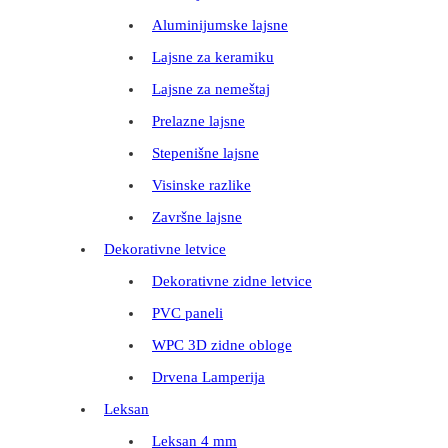
Aluminijumske lajsne
Lajsne za keramiku
Lajsne za nemeštaj
Prelazne lajsne
Stepenišne lajsne
Visinske razlike
Završne lajsne
Dekorativne letvice
Dekorativne zidne letvice
PVC paneli
WPC 3D zidne obloge
Drvena Lamperija
Leksan
Leksan 4 mm