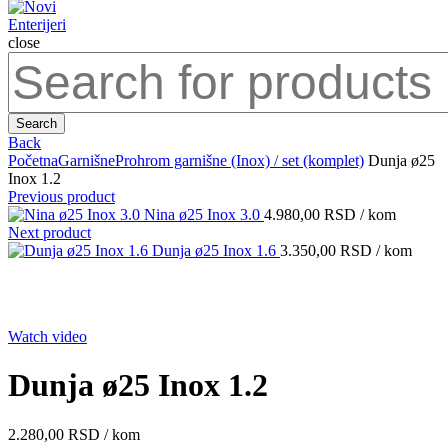
close
Search
for:
Search
Back
Početna
Garnišne
Prohrom garnišne (Inox) / set (komplet)
Dunja ø25
Inox 1.2
Previous product
Nina ø25 Inox 3.0
4.980,00
RSD
/ kom
Next product
Dunja ø25 Inox 1.6
3.350,00
RSD
/ kom
Click to enlarge
Watch video
Dunja ø25 Inox 1.2
2.280,00
RSD
/ kom