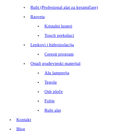
Rubi (Profesional alat za keramičare)
Rasveta
Kristalni lusteri
Touch prekidaci
Lepkovi i hidroizolacija
Ceresit program
Ostali građevinski materijal
Alu lamperija
Tegola
Osb ploče
Folije
Rubi alat
Kontakt
Blog