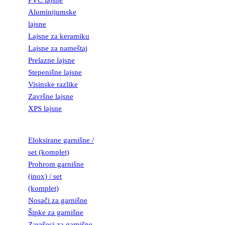
PVC lajsne
Aluminijumske
lajsne
Lajsne za keramiku
Lajsne za nameštaj
Prelazne lajsne
Stepenišne lajsne
Visinske razlike
Završne lajsne
XPS lajsne
GARNIŠNE
Eloksirane garnišne /
set (komplet)
Prohrom garnišne
(inox) / set
(komplet)
Nosači za garnišne
Šipke za garnišne
Završeci za garnišne