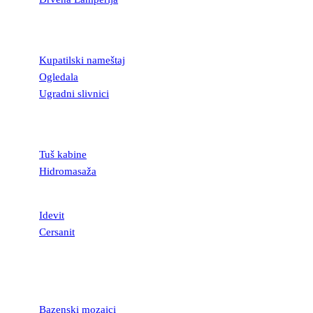
KUPATILSKA
OPREMA
Kupatilski nameštaj
Ogledala
Ugradni slivnici
TUŠ KABINE I
KADE
Tuš kabine
Hidromasaža
SANITARIJE
Idevit
Cersanit
MOZAICI I
STAKLENE
LISTELE
Bazenski mozaici