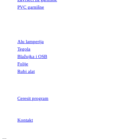
PVC garnišne
OSTALI
GRAĐEVINSKI
MATERIJAL
Alu lamperija
Tegola
Blažujka i OSB
Folije
Rubi alat
LEPKOVI I
HIDROIZOLACIJA
Ceresit program
Kontakt