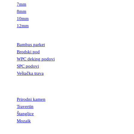
7mm
8mm
10mm
12mm
PODOVI
Bambus parket
Brodski pod
WPC deking podovi
SPC podovi
Veštačka trava
PRIRODNI
KAMEN
Prirodni kamen
Travertin
Štanglice
Mozaik
UKRASNI