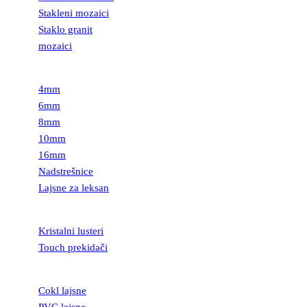
Stakleni mozaici
Staklo granit
mozaici
LEKSAN
4mm
6mm
8mm
10mm
16mm
Nadstrešnice
Lajsne za leksan
RASVETA
Kristalni lusteri
Touch prekidači
LAJSNE
Cokl lajsne