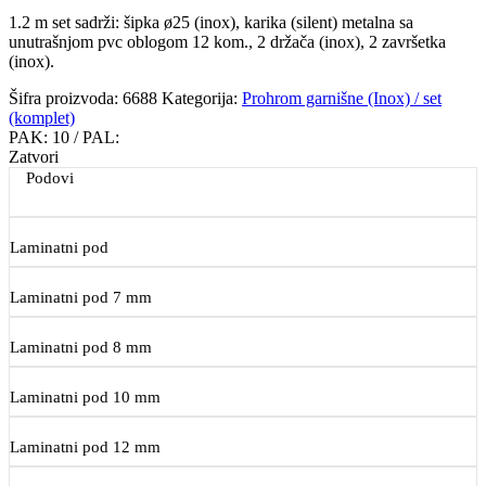
1.2 m set sadrži: šipka ø25 (inox), karika (silent) metalna sa
unutrašnjom pvc oblogom 12 kom., 2 držača (inox), 2 završetka
(inox).
Šifra proizvoda:
6688
Kategorija:
Prohrom garnišne (Inox) / set
(komplet)
PAK:
10
/ PAL:
Zatvori
Podovi
Laminatni pod
Laminatni pod 7 mm
Laminatni pod 8 mm
Laminatni pod 10 mm
Laminatni pod 12 mm