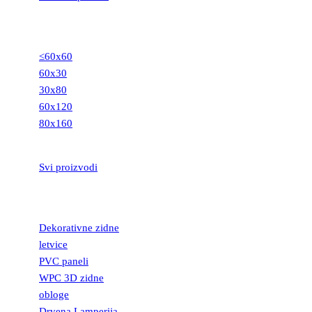
GRANITNE
PLOČICE
≤60x60
60x30
30x80
60x120
80x160
STEPENIŠTA
Svi proizvodi
DEKORATIVNE
LETVICE
Dekorativne zidne
letvice
PVC paneli
WPC 3D zidne
obloge
Drvena Lamperija