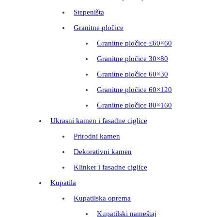
Stepeništa
Granitne pločice
Granitne pločice ≤60×60
Granitne pločice 30×80
Granitne pločice 60×30
Granitne pločice 60×120
Granitne pločice 80×160
Ukrasni kamen i fasadne ciglice
Prirodni kamen
Dekorativni kamen
Klinker i fasadne ciglice
Kupatila
Kupatilska oprema
Kupatilski nameštaj