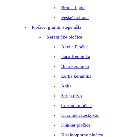
Brodski pod
Veštačka trava
Pločice, graniti, stepeništa
Keramičke pločice
Akcija Pločice
Itaca Keramika
Bien keramika
Zorka keramika
Anka
Serija drvo
Cersanit pločice
Keramika Leskovac
Klinker pločice
Kiselootporne pločice