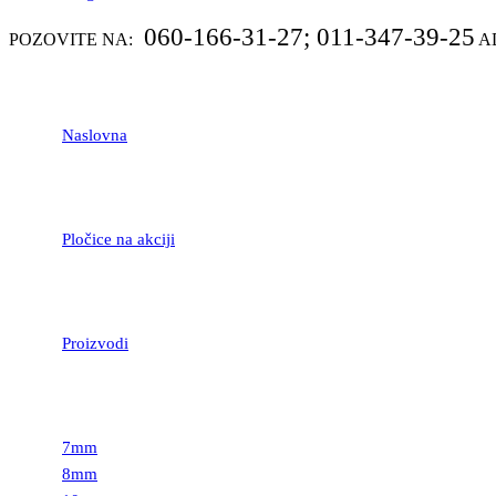
060-166-31-27; 011-347-39-25
POZOVITE NA:
A
Naslovna
Pločice na akciji
Proizvodi
LAMINATNI POD
7mm
8mm