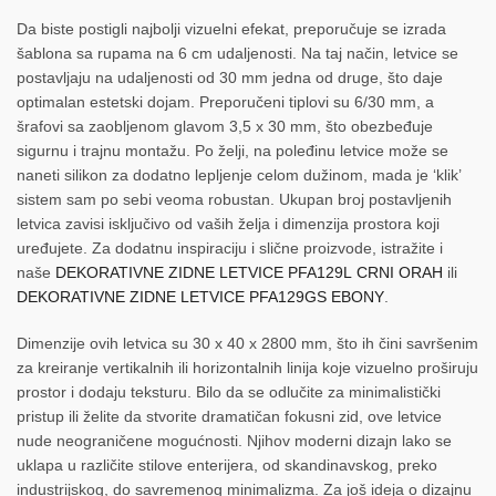
Da biste postigli najbolji vizuelni efekat, preporučuje se izrada
šablona sa rupama na 6 cm udaljenosti. Na taj način, letvice se
postavljaju na udaljenosti od 30 mm jedna od druge, što daje
optimalan estetski dojam. Preporučeni tiplovi su 6/30 mm, a
šrafovi sa zaobljenom glavom 3,5 x 30 mm, što obezbeđuje
sigurnu i trajnu montažu. Po želji, na poleđinu letvice može se
naneti silikon za dodatno lepljenje celom dužinom, mada je ‘klik’
sistem sam po sebi veoma robustan. Ukupan broj postavljenih
letvica zavisi isključivo od vaših želja i dimenzija prostora koji
uređujete. Za dodatnu inspiraciju i slične proizvode, istražite i
naše
DEKORATIVNE ZIDNE LETVICE PFA129L CRNI ORAH
ili
DEKORATIVNE ZIDNE LETVICE PFA129GS EBONY
.
Dimenzije ovih letvica su 30 x 40 x 2800 mm, što ih čini savršenim
za kreiranje vertikalnih ili horizontalnih linija koje vizuelno proširuju
prostor i dodaju teksturu. Bilo da se odlučite za minimalistički
pristup ili želite da stvorite dramatičan fokusni zid, ove letvice
nude neograničene mogućnosti. Njihov moderni dizajn lako se
uklapa u različite stilove enterijera, od skandinavskog, preko
industrijskog, do savremenog minimalizma. Za još ideja o dizajnu