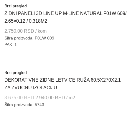
Brzi pregled
ZIDNI PANELI 3D LINE UP M-LINE NATURAL F01W 609/
2,65×0,12 / 0,318M2
2.750,00
RSD
/ kom
Šifra proizvoda: F01W 609
PAK: 1
Brzi pregled
DEKORATIVNE ZIDNE LETVICE RUŽA 60,5X270X2,1
ZA ZVUCNU IZOLACIJU
Originalna
Trenutna
3.675,00
RSD
2.940,00
RSD
/ m2
Šifra proizvoda: 5743
cena
cena
je
je:
bila:
2.940,00 RSD.
3.675,00 RSD.