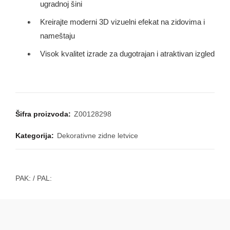
ugradnoj šini
Kreirajte moderni 3D vizuelni efekat na zidovima i
nameštaju
Visok kvalitet izrade za dugotrajan i atraktivan izgled
Šifra proizvoda:
Z00128298
Kategorija:
Dekorativne zidne letvice
PAK:
/ PAL: