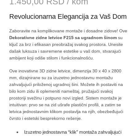
1.450,00
RSD
/ kom
Revolucionarna Elegancija za Vaš Dom
Zaboravite na komplikovane montaže i dosadne zidove! Ove
Dekorativne zidne letvice F215 sa ugradnom šinom
su
ključ za brz i efikasan preobražaj svakog prostora. Unesite
dašak luksuza i savremene estetike u vaš dom, stvarajući
ambijent koji odiše stilom i funkcionalnošću.
Ove inovativne 3D zidne letvice, dimenzija 30 x 40 x 2800
mm, dizajnirane su za izuzetno jednostavnu montažu
zahvaljujući priloženoj ugradnoj šini. Možete ih postaviti na
bilo kom zidu ili oplemeniti nameštaj, pružajući svakoj
prostoriji svežinu i potpuno novi izgled. Sistem montaže je
intuitivan: prvo se na zid ušrafe plastični profili, a zatim se
letvica jednostavnim klikom postavlja na njih, obezbeđujući
čvrsto i estetski besprekorno rešenje.
Izuzetno jednostavna “klik” montaža zahvaljujući