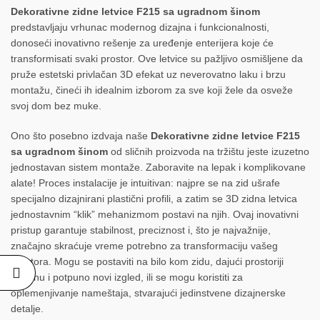
Dekorativne zidne letvice F215 sa ugradnom šinom
predstavljaju vrhunac modernog dizajna i funkcionalnosti,
donoseći inovativno rešenje za uređenje enterijera koje će
transformisati svaki prostor. Ove letvice su pažljivo osmišljene da
pruže estetski privlačan 3D efekat uz neverovatno laku i brzu
montažu, čineći ih idealnim izborom za sve koji žele da osveže
svoj dom bez muke.
Ono što posebno izdvaja naše
Dekorativne zidne letvice F215
sa ugradnom šinom
od sličnih proizvoda na tržištu jeste izuzetno
jednostavan sistem montaže. Zaboravite na lepak i komplikovane
alate! Proces instalacije je intuitivan: najpre se na zid ušrafe
specijalno dizajnirani plastični profili, a zatim se 3D zidna letvica
jednostavnim “klik” mehanizmom postavi na njih. Ovaj inovativni
pristup garantuje stabilnost, preciznost i, što je najvažnije,
značajno skraćuje vreme potrebno za transformaciju vašeg
prostora. Mogu se postaviti na bilo kom zidu, dajući prostoriji
svežinu i potpuno novi izgled, ili se mogu koristiti za
oplemenjivanje nameštaja, stvarajući jedinstvene dizajnerske
detalje.