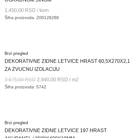
1.450,00
RSD
/ kom
Šifra proizvoda: Z00128288
Brzi pregled
DEKORATIVNE ZIDNE LETVICE HRAST 60,5X270X2,1
ZA ZVUCNU IZOLACIJU
Originalna
Trenutna
3.675,00
RSD
2.940,00
RSD
/ m2
Šifra proizvoda: 5742
cena
cena
je
je:
bila:
2.940,00 RSD.
3.675,00 RSD.
Brzi pregled
DEKORATIVNE ZIDNE LETVICE 197 HRAST