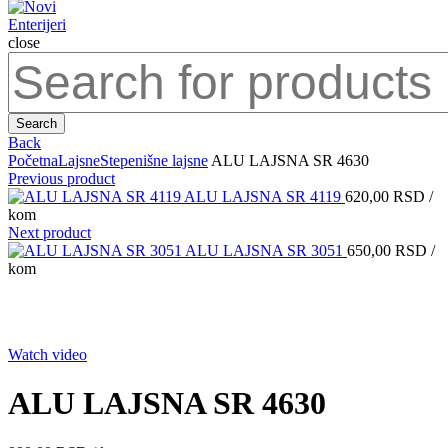
close
Search
for:
Search
Back
Početna
Lajsne
Stepenišne lajsne
ALU LAJSNA SR 4630
Previous product
ALU LAJSNA SR 4119
620,00
RSD
/
kom
Next product
ALU LAJSNA SR 3051
650,00
RSD
/
kom
Click to enlarge
Watch video
ALU LAJSNA SR 4630