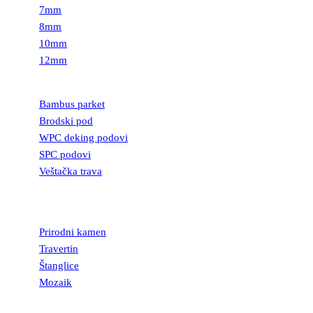
7mm
8mm
10mm
12mm
PODOVI
Bambus parket
Brodski pod
WPC deking podovi
SPC podovi
Veštačka trava
PRIRODNI
KAMEN
Prirodni kamen
Travertin
Štanglice
Mozaik
UKRASNI