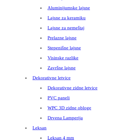
Aluminijumske lajsne
Lajsne za keramiku
Lajsne za nemeštaj
Prelazne lajsne
Stepenišne lajsne
Visinske razlike
Završne lajsne
Dekorativne letvice
Dekorativne zidne letvice
PVC paneli
WPC 3D zidne obloge
Drvena Lamperija
Leksan
Leksan 4 mm