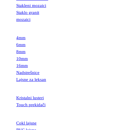
Stakleni mozaici
Staklo granit
mozaici
LEKSAN
4mm
6mm
8mm
10mm
16mm
Nadstrešnice
Lajsne za leksan
RASVETA
Kristalni lusteri
Touch prekidači
LAJSNE
Cokl lajsne