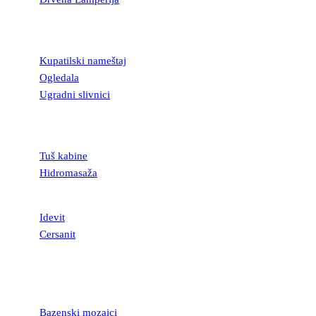
KUPATILSKA
OPREMA
Kupatilski nameštaj
Ogledala
Ugradni slivnici
TUŠ KABINE I
KADE
Tuš kabine
Hidromasaža
SANITARIJE
Idevit
Cersanit
MOZAICI I
STAKLENE
LISTELE
Bazenski mozaici