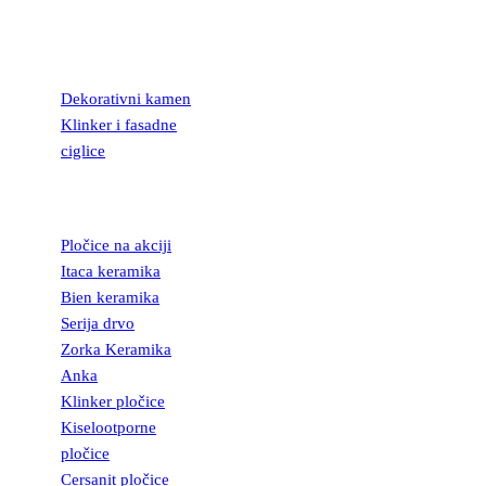
KAMEN I
FASADNE
CIGLICE
Dekorativni kamen
Klinker i fasadne
ciglice
KERAMIČKE
PLOČICE
Pločice na akciji
Itaca keramika
Bien keramika
Serija drvo
Zorka Keramika
Anka
Klinker pločice
Kiselootporne
pločice
Cersanit pločice