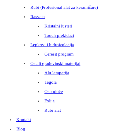
Rubi (Profesional alat za keramičare)
Rasveta
Kristalni lusteri
Touch prekidaci
Lepkovi i hidroizolacija
Ceresit program
Ostali građevinski materijal
Alu lamperija
Tegola
Osb ploče
Folije
Rubi alat
Kontakt
Blog