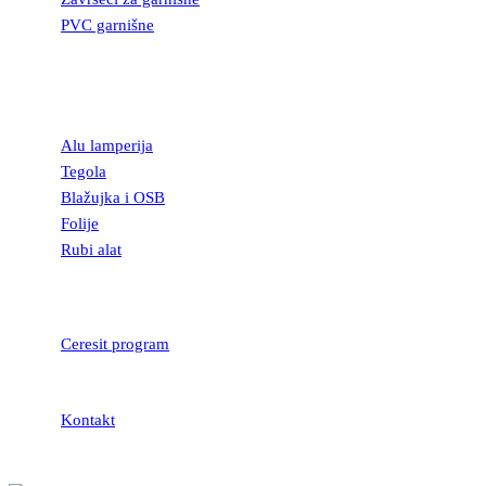
PVC garnišne
OSTALI
GRAĐEVINSKI
MATERIJAL
Alu lamperija
Tegola
Blažujka i OSB
Folije
Rubi alat
LEPKOVI I
HIDROIZOLACIJA
Ceresit program
Kontakt