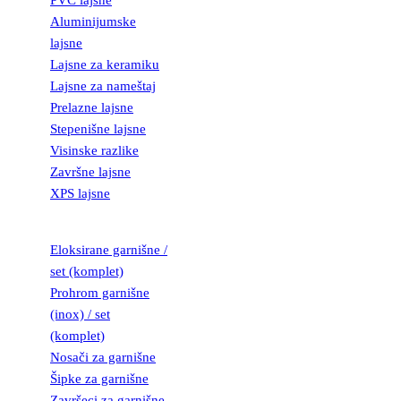
PVC lajsne
Aluminijumske
lajsne
Lajsne za keramiku
Lajsne za nameštaj
Prelazne lajsne
Stepenišne lajsne
Visinske razlike
Završne lajsne
XPS lajsne
GARNIŠNE
Eloksirane garnišne /
set (komplet)
Prohrom garnišne
(inox) / set
(komplet)
Nosači za garnišne
Šipke za garnišne
Završeci za garnišne