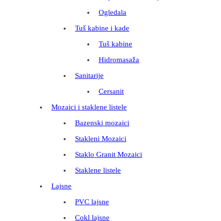
Ogledala
Tuš kabine i kade
Tuš kabine
Hidromasaža
Sanitarije
Cersanit
Mozaici i staklene listele
Bazenski mozaici
Stakleni Mozaici
Staklo Granit Mozaici
Staklene listele
Lajsne
PVC lajsne
Cokl lajsne