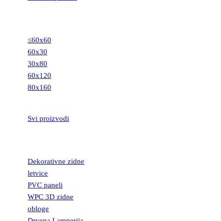
GRANITNE
PLOČICE
≤60x60
60x30
30x80
60x120
80x160
STEPENIŠTA
Svi proizvodi
DEKORATIVNE
LETVICE
Dekorativne zidne
letvice
PVC paneli
WPC 3D zidne
obloge
Drvena Lamperija