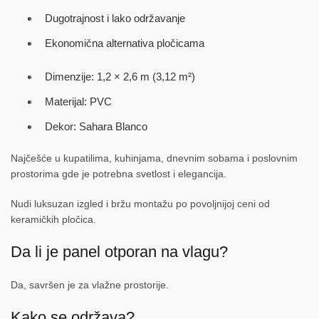
Dugotrajnost i lako održavanje
Ekonomična alternativa pločicama
Dimenzije: 1,2 × 2,6 m (3,12 m²)
Materijal: PVC
Dekor: Sahara Blanco
Najčešće u kupatilima, kuhinjama, dnevnim sobama i poslovnim
prostorima gde je potrebna svetlost i elegancija.
Nudi luksuzan izgled i bržu montažu po povoljnijoj ceni od
keramičkih pločica.
Da li je panel otporan na vlagu?
Da, savršen je za vlažne prostorije.
Kako se održava?