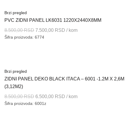
8.500,00 RSD.
Brzi pregled
PVC ZIDNI PANEL LK6031 1220X2440X8MM
Originalna
Trenutna
8.500,00
RSD
7.500,00
RSD
/ kom
Šifra proizvoda: 6774
cena
cena
je
je:
bila:
7.500,00 RSD.
8.500,00 RSD.
Brzi pregled
ZIDNI PANEL DEKO BLACK ITACA – 6001 -1.2M X 2,6M
(3,12M2)
Originalna
Trenutna
8.500,00
RSD
6.500,00
RSD
/ kom
Šifra proizvoda: 6001z
cena
cena
je
je:
bila:
6.500,00 RSD.
8.500,00 RSD.