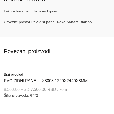
Lako – brisanjem vlažnom krpom.
Osvežite prostor uz
Zidni panel Deko Sahara Blanco
.
Povezani proizvodi
Brzi pregled
PVC ZIDNI PANEL LX8008 1220X2440X8MM
Originalna
Trenutna
8.500,00
RSD
7.500,00
RSD
/ kom
Šifra proizvoda: 6772
cena
cena
je
je:
bila:
7.500,00 RSD.