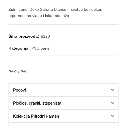
cena
cena
Zidni panel Deko Sahara Blanco – svetao beli dekor,
otpornost na vlagu i laka montaža.
je
je:
bila:
6.500,00 
Šifra proizvoda:
6120
8.500,00 RSD.
Kategorija:
PVC paneli
PAK:
/ PAL:
Podovi
Pločice, graniti, stepeništa
Kolekcija Prirodni kamen