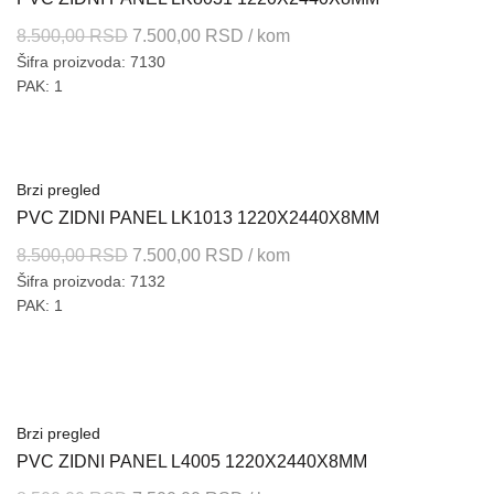
Originalna
Trenutna
8.500,00
RSD
7.500,00
RSD
/ kom
Šifra proizvoda: 7130
cena
cena
PAK: 1
je
je:
bila:
7.500,00 RSD.
8.500,00 RSD.
Brzi pregled
PVC ZIDNI PANEL LK1013 1220X2440X8MM
Originalna
Trenutna
8.500,00
RSD
7.500,00
RSD
/ kom
Šifra proizvoda: 7132
cena
cena
PAK: 1
je
je:
bila:
7.500,00 RSD.
8.500,00 RSD.
Brzi pregled
PVC ZIDNI PANEL L4005 1220X2440X8MM