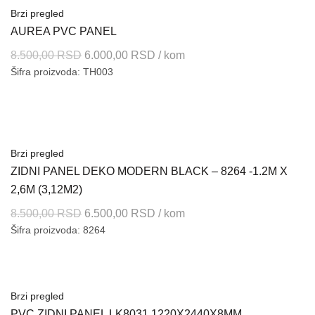
Brzi pregled
AUREA PVC PANEL
Originalna
Trenutna
8.500,00
RSD
6.000,00
RSD
/ kom
Šifra proizvoda: TH003
cena
cena
je
je:
bila:
6.000,00 RSD.
8.500,00 RSD.
Brzi pregled
ZIDNI PANEL DEKO MODERN BLACK – 8264 -1.2M X
2,6M (3,12M2)
Originalna
Trenutna
8.500,00
RSD
6.500,00
RSD
/ kom
Šifra proizvoda: 8264
cena
cena
je
je:
bila:
6.500,00 RSD.
8.500,00 RSD.
Brzi pregled
PVC ZIDNI PANEL LK8031 1220X2440X8MM